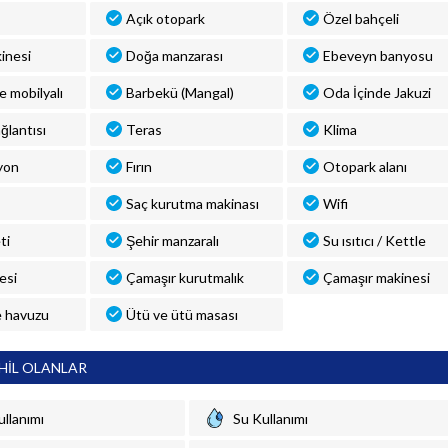
Açık otopark
Özel bahçeli
inesi
Doğa manzarası
Ebeveyn banyosu
ve mobilyalı
Barbekü (Mangal)
Oda İçinde Jakuzi
ğlantısı
Teras
Klima
yon
Fırın
Otopark alanı
Saç kurutma makinası
Wifi
ti
Şehir manzaralı
Su ısıtıcı / Kettle
esi
Çamaşır kurutmalık
Çamaşır makinesi
 havuzu
Ütü ve ütü masası
HİL OLANLAR
ullanımı
Su Kullanımı