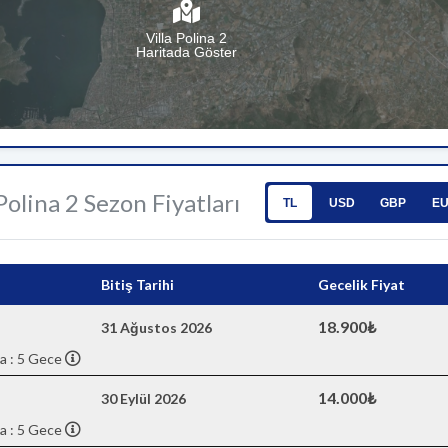
Villa Polina 2
Haritada Göster
 Polina 2 Sezon Fiyatları
TL
USD
GBP
E
Bitiş Tarihi
Gecelik Fiyat
18.900₺
31 Ağustos 2026
a : 5 Gece
14.000₺
30 Eylül 2026
a : 5 Gece