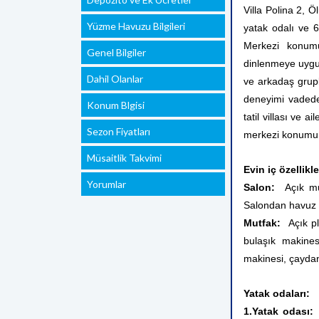
Villa Polina 2, 
Yüzme Havuzu Bilgileri
yatak odalı ve 6 
Merkezi konum
Genel Bilgiler
dinlenmeye uygun
Dahil Olanlar
ve arkadaş grupla
deneyimi vadeder.
Konum Blgisi
tatil villası ve a
Sezon Fiyatları
merkezi konumu bi
Müsaitlik Takvimi
Evin iç özellikle
Yorumlar
Salon:
Açık mut
Salondan havuz v
Mutfak:
Açık pla
bulaşık makines
makinesi, çaydan
Yatak odaları:
1.Yatak odası:
Ç