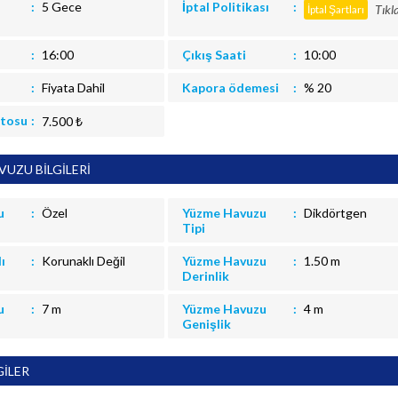
5 Gece
İptal Politikası
Tıkl
İptal Şartları
16:00
Çıkış Saati
10:00
Fiyata Dahil
Kapora ödemesi
% 20
itosu
7.500 ₺
UZU BİLGİLERİ
u
Özel
Yüzme Havuzu
Dikdörtgen
Tipi
ı
Korunaklı Değil
Yüzme Havuzu
1.50 m
Derinlik
u
7 m
Yüzme Havuzu
4 m
Genişlik
GİLER