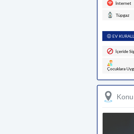
İnternet
Tüpgaz
EV KURAL
İçeride Si
Çocuklara Uyg
Kon