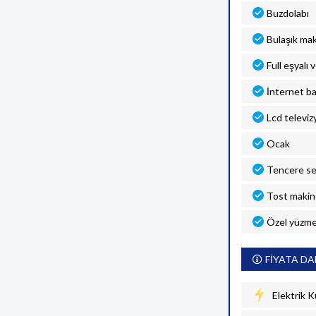
Buzdolabı
Bulaşık mak
Full eşyalı 
İnternet ba
Lcd televiz
Ocak
Tencere se
Tost makin
Özel yüzme
FİYATA DA
Elektrik K