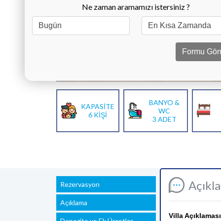
Ne zaman aramamızı istersiniz ?
Formu Gön
BANYO &
KAPASİTE
WC
6 KİŞİ
3 ADET
Açıkl
Rezervasyon
Açıklama
Villa Açıklaması
Depozito ve Ek Ücretler