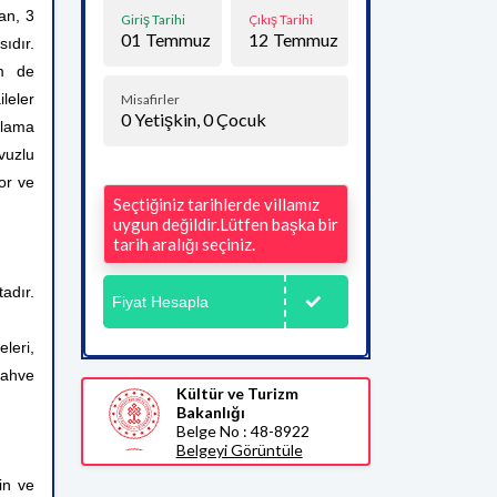
an, 3
Giriş Tarihi
Çıkış Tarihi
01
Temmuz
12
Temmuz
sıdır.
m de
leler
Misafirler
0
Yetişkin,
0
Çocuk
aklama
vuzlu
for ve
Seçtiğiniz tarihlerde villamız
uygun değildir.Lütfen başka bir
tarih aralığı seçiniz.
adır.
Fiyat Hesapla
leri,
kahve
Kültür ve Turizm
Bakanlığı
Belge No : 48-8922
Belgeyi Görüntüle
in ve