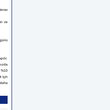
teras
in ve
 günü
ılır.
mızda
n %10
 için
 daha