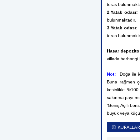
teras bulunmakta
2.Yatak odası:
Ç
bulunmaktadır.
3.Yatak odası:
T
teras bulunmakta
Hasar depozito
villada herhangi 
Not:
Doğa ile iç
Buna rağmen çev
kesinlikle %10
sakınma payı me
'Geniş Açılı Lens
büyük veya küçü
KURALLAR