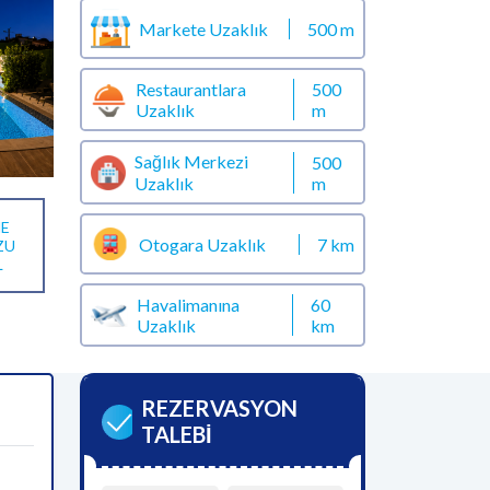
Markete Uzaklık
500 m
Restaurantlara
500
Uzaklık
m
Sağlık Merkezi
500
m
Uzaklık
E
Otogara Uzaklık
7 km
ZU
L
Havalimanına
60
Uzaklık
km
REZERVASYON
TALEBİ