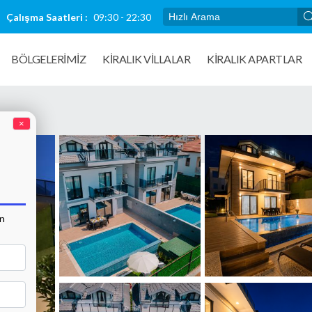
Çalışma Saatleri :
09:30 - 22:30
BÖLGELERİMİZ
KIRALIK VILLALAR
KİRALIK APARTLAR
×
an