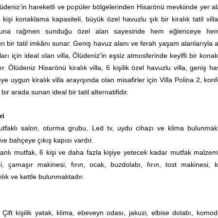
Ölüdeniz’in hareketli ve popüler bölgelerinden Hisarönü mevkiinde yer al
kişi konaklama kapasiteli, büyük özel havuzlu şık bir kiralık tatil villa
una rağmen sunduğu özel alan sayesinde hem eğlenceye he
 bir tatil imkânı sunar. Geniş havuz alanı ve ferah yaşam alanlarıyla ai
rı için ideal olan villa, Ölüdeniz’in eşsiz atmosferinde keyifli bir kon
 Ölüdeniz Hisarönü kiralık villa, 6 kişilik özel havuzlu villa, geniş ha
ileye uygun kiralık villa arayışında olan misafirler için Villa Polina 2, kon
r arada sunan ideal bir tatil alternatifidir.
ri
faklı salon, oturma grubu, Led tv, uydu cihazı ve klima bulunmakt
e bahçeye çıkış kapısı vardır.
nlı mutfak, 6 kişi ve daha fazla kişiye yetecek kadar mutfak malzeme
i, çamaşır makinesi, fırın, ocak, buzdolabı, fırın, tost makinesi, 
lık ve kettle bulunmaktadır.
ift kişilik yatak, klima, ebeveyn odası, jakuzi, elbise dolabı, komod