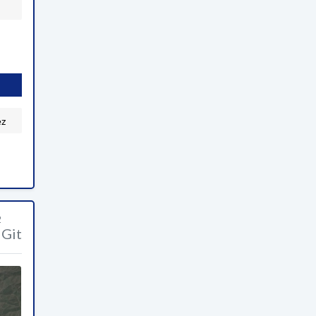
ez
2
Git