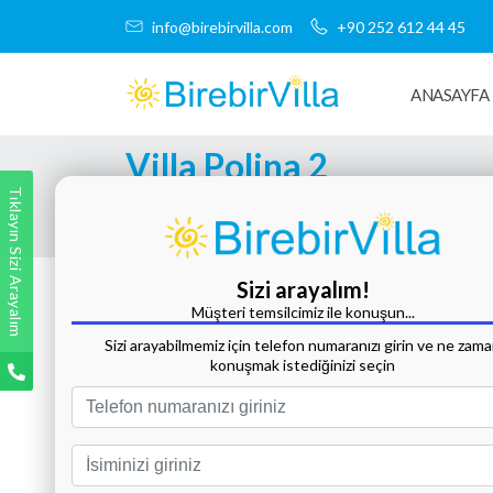
info@birebirvilla.com
+90 252 612 44 45
ANASAYFA
Villa Polina 2
Tıklayın Sizi Arayalım
Tüm Fotoğrafları Göster
Sizi arayalım!
Müşteri temsilcimiz ile konuşun...
Sizi arayabilmemiz için telefon numaranızı girin ve ne zam
konuşmak istediğinizi seçin