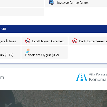
Havuz ve Bahçe Bakımı
LARI
gara İçilmez
Evcil Hayvan Giremez
Parti Düzenlenem
un (3-12)
Bebeklere Uygun (0-2)
Villa Polina 
um
Konuma 