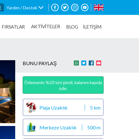
Yardım / Destek
AKTİVİTELER
FIRSATLAR
BLOG
İLETİŞİM
BUNU PAYLAŞ
Ödemenin %20’sini şimdi, kalanını kapıda
öde.
Plaja Uzaklık
5 km
Merkeze Uzaklık
500 m