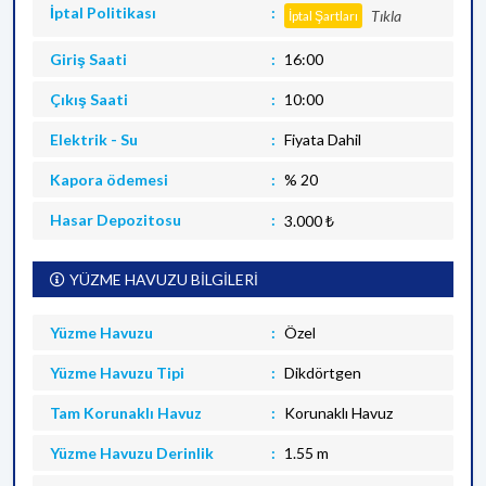
İptal Politikası
Tıkla
İptal Şartları
Giriş Saati
16:00
Çıkış Saati
10:00
Elektrik - Su
Fiyata Dahil
Kapora ödemesi
% 20
Hasar Depozitosu
3.000 ₺
YÜZME HAVUZU BİLGİLERİ
Yüzme Havuzu
Özel
Yüzme Havuzu Tipi
Dikdörtgen
Tam Korunaklı Havuz
Korunaklı Havuz
Yüzme Havuzu Derinlik
1.55 m