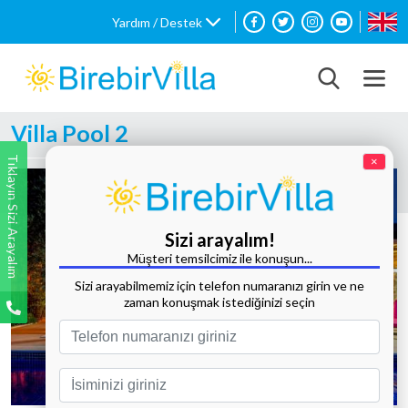
Yardım / Destek
Villa Pool 2
Tıklayın Sizi Arayalım
×
Sizi arayalım!
Müşteri temsilcimiz ile konuşun...
Sizi arayabilmemiz için telefon numaranızı girin ve ne
zaman konuşmak istediğinizi seçin
Tüm Fotoğrafları Göster