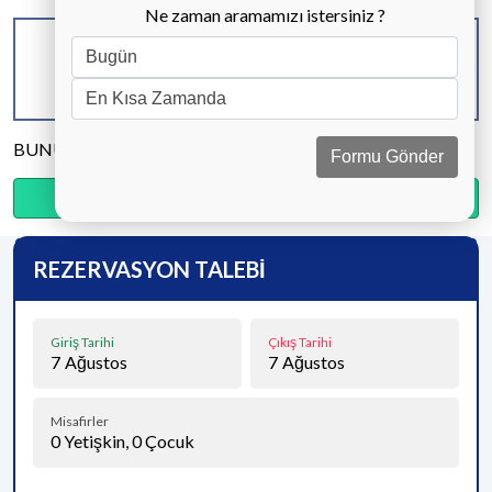
Ne zaman aramamızı istersiniz ?
KAPASİTE
BANYO & WC
YATAK ODASI
2 KİŞİ
1 ADET
1 ADET
BUNU PAYLAŞ
Formu Gönder
Ödemenin %20’sini şimdi, kalanını kapıda öde.
REZERVASYON TALEBİ
Giriş Tarihi
Çıkış Tarihi
7
Ağustos
7
Ağustos
Misafirler
0
Yetişkin,
0
Çocuk