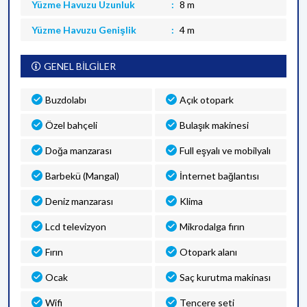
Yüzme Havuzu Uzunluk
8 m
Yüzme Havuzu Genişlik
4 m
GENEL BİLGİLER
Buzdolabı
Açık otopark
Özel bahçeli
Bulaşık makinesi
Doğa manzarası
Full eşyalı ve mobilyalı
Barbekü (Mangal)
İnternet bağlantısı
Deniz manzarası
Klima
Lcd televizyon
Mikrodalga fırın
Fırın
Otopark alanı
Ocak
Saç kurutma makinası
Wifi
Tencere seti