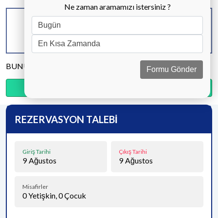
Ne zaman aramamızı istersiniz ?
KAPASİTE
BANYO & WC
YATAK ODASI
8 KİŞİ
4 ADET
4 ADET
BUNU PAYLAŞ
Formu Gönder
Ödemenin %20’sini şimdi, kalanını kapıda öde.
REZERVASYON TALEBİ
Giriş Tarihi
Çıkış Tarihi
9
Ağustos
9
Ağustos
Misafirler
0
Yetişkin,
0
Çocuk