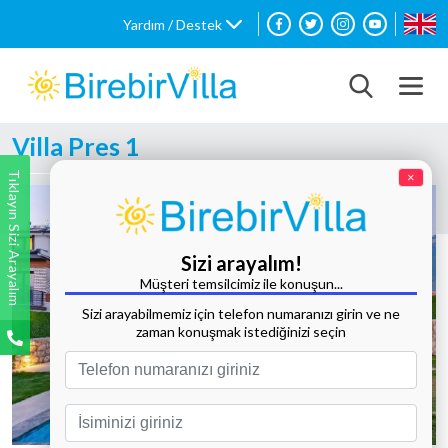
Yardım / Destek
Villa Pres 1
Tıklayın Sizi Arayalım
×
Sizi arayalım!
Müşteri temsilcimiz ile konuşun...
Sizi arayabilmemiz için telefon numaranızı girin ve ne
zaman konuşmak istediğinizi seçin
Tüm Fotoğrafları Göster