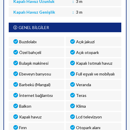
Kapalı Havuz Uzunluk
3 m
Kapalı Havuz Genişlik
3 m
GENEL BİLGİLER
Buzdolabı
Açık jakuzi
Özel bahçeli
Açık otopark
Bulaşık makinesi
Kapalı Isıtmalı havuz
Ebeveyn banyosu
Full eşyalı ve mobilyalı
Barbekü (Mangal)
Veranda
İnternet bağlantısı
Teras
Balkon
Klima
Kapalı havuz
Lcd televizyon
Fırın
Otopark alanı