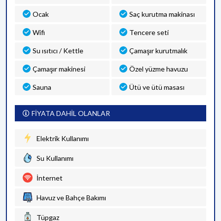
Ocak
Saç kurutma makinası
Wifi
Tencere seti
Su ısıtıcı / Kettle
Çamaşır kurutmalık
Çamaşır makinesi
Özel yüzme havuzu
Sauna
Ütü ve ütü masası
FİYATA DAHİL OLANLAR
Elektrik Kullanımı
Su Kullanımı
İnternet
Havuz ve Bahçe Bakımı
Tüpgaz