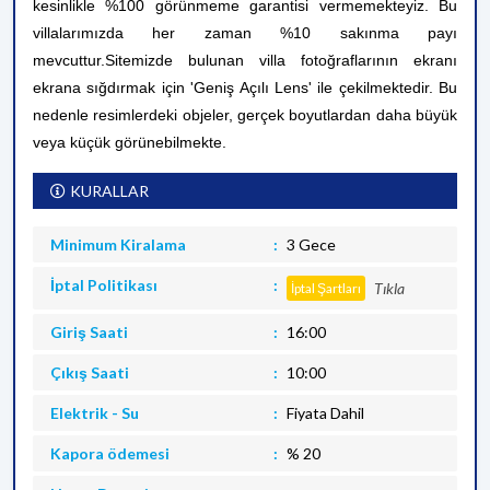
kesinlikle %100 görünmeme garantisi vermemekteyiz. Bu
villalarımızda her zaman %10 sakınma payı
mevcuttur.
Sitemizde bulunan villa fotoğraflarının ekranı
ekrana sığdırmak için 'Geniş Açılı Lens' ile çekilmektedir. Bu
nedenle resimlerdeki objeler, gerçek boyutlardan daha büyük
veya küçük görünebilmekte.
KURALLAR
Minimum Kiralama
3 Gece
İptal Politikası
Tıkla
İptal Şartları
Giriş Saati
16:00
Çıkış Saati
10:00
Elektrik - Su
Fiyata Dahil
Kapora ödemesi
% 20