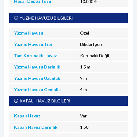
Hasar Depozitosu
10.000 ₺
YÜZME HAVUZU BİLGİLERİ
Yüzme Havuzu
Özel
Yüzme Havuzu Tipi
Dikdörtgen
Tam Korunaklı Havuz
Korunaklı Değil
Yüzme Havuzu Derinlik
1.5 m
Yüzme Havuzu Uzunluk
9 m
Yüzme Havuzu Genişlik
4 m
KAPALI HAVUZ BİLGİLERİ
Kapalı Havuz
Var
Kapalı Havuz Derinlik
1.50