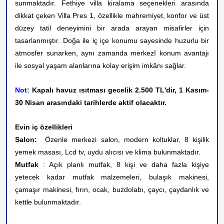
sunmaktadır. Fethiye villa kiralama seçenekleri arasında
dikkat çeken Villa Pres 1, özellikle mahremiyet, konfor ve üst
düzey tatil deneyimini bir arada arayan misafirler için
tasarlanmıştır. Doğa ile iç içe konumu sayesinde huzurlu bir
atmosfer sunarken, aynı zamanda merkezî konum avantajı
ile sosyal yaşam alanlarına kolay erişim imkânı sağlar.
Not:
Kapalı havuz ısıtması gecelik 2.500 TL'dir, 1 Kasım-
30 Nisan arasındaki tarihlerde aktif olacaktır.
Evin iç özellikleri
Salon:
Özenle merkezi salon, modern koltuklar, 8 kişilik
yemek masası, Lcd tv, uydu alıcısı ve klima bulunmaktadır.
Mutfak
: Açık planlı mutfak, 8 kişi ve daha fazla kişiye
yetecek kadar mutfak malzemeleri, bulaşık makinesi,
çamaşır makinesi, fırın, ocak, buzdolabı, çaycı, çaydanlık ve
kettle bulunmaktadır.