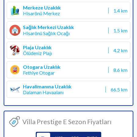
Merkeze Uzaklık
1.4 km
Hisarönü Merkez
Sağlık Merkezi Uzaklık
1.5 km
Hisarönü Sağlık Ocağı
Plaja Uzaklık
4.2 km
Ölüdeniz Plajı
Otogara Uzaklık
8.6 km
Fethiye Otogar
Havalimanına Uzaklık
66.5 km
Dalaman Havaalanı
Villa Prestige E Sezon Fiyatları