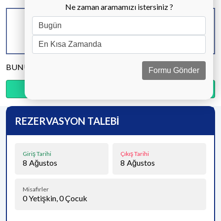
Ne zaman aramamızı istersiniz ?
KAPASİTE
BANYO & WC
YATAK ODASI
8 KİŞİ
4 ADET
4 ADET
BUNU PAYLAŞ
Formu Gönder
Ödemenin %30’sini şimdi, kalanını kapıda öde.
REZERVASYON TALEBİ
Giriş Tarihi
Çıkış Tarihi
8
Ağustos
8
Ağustos
Misafirler
0
Yetişkin,
0
Çocuk