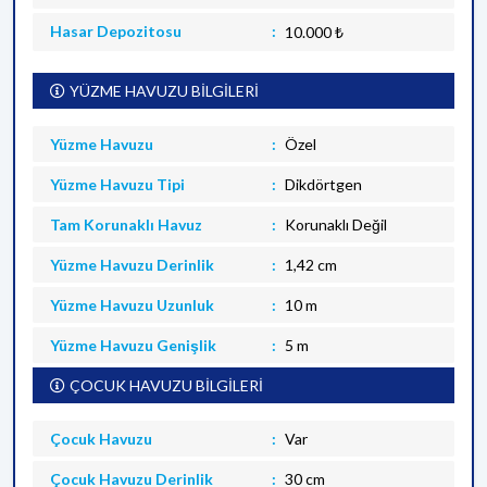
Hasar Depozitosu
10.000 ₺
YÜZME HAVUZU BİLGİLERİ
Yüzme Havuzu
Özel
Yüzme Havuzu Tipi
Dikdörtgen
Tam Korunaklı Havuz
Korunaklı Değil
Yüzme Havuzu Derinlik
1,42 cm
Yüzme Havuzu Uzunluk
10 m
Yüzme Havuzu Genişlik
5 m
ÇOCUK HAVUZU BİLGİLERİ
Çocuk Havuzu
Var
Çocuk Havuzu Derinlik
30 cm