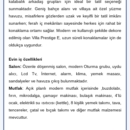
kalabalık arkadaş grupları için ideal bir tatil seçeneği
sunmaktadır.
Geniş bahçe alanı ve villaya ait özel yüzme
havuzu, misafirlere gözlerden uzak ve keyifli bir tatil imkânı
sunarken; ferah iç mekânları sayesinde herkes için rahat bir
konaklama ortamı sağlar. Modern ve kullanışlı şekilde dekore
edilmiş olan Villa Prestige E, uzun süreli konaklamalar için de
oldukça uygundur.
Evin iç özellikleri
Salon:
Özenle döşenmiş salon, modern Oturma grubu, uydu
alıcı, Lcd Tv, İnternet, alarm, klima, yemek masası,
sandalyeler ve havuza çıkış bulunmaktadır.
Mutfak
: Açık planlı modern mutfak içerisinde ,buzdolabı,
fırın, mikrodalga, çamaşır makinası, bulaşık makinası, 4’lü
ocak, elektrikli su ısıtıcısı (kettle), 8 kişilik yemek takımı, tava,
tencereler, çatal ve bıçak takımı ve diğer mutfak malzemesi
mevcuttur.