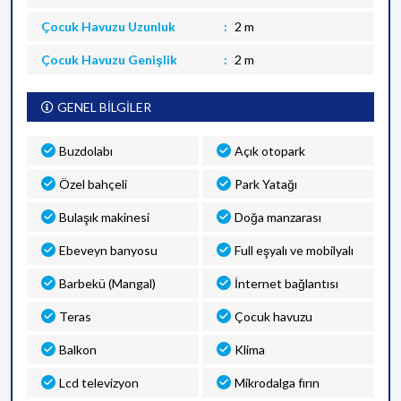
Çocuk Havuzu Uzunluk
2 m
Çocuk Havuzu Genişlik
2 m
GENEL BİLGİLER
Buzdolabı
Açık otopark
Özel bahçeli
Park Yatağı
Bulaşık makinesi
Doğa manzarası
Ebeveyn banyosu
Full eşyalı ve mobilyalı
Barbekü (Mangal)
İnternet bağlantısı
Teras
Çocuk havuzu
Balkon
Klima
Lcd televizyon
Mikrodalga fırın