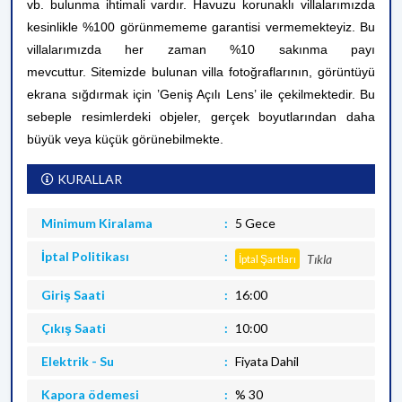
vb. bulunma ihtimali vardır. Havuzu korunaklı villalarımızda
kesinlikle %100 görünmememe garantisi vermemekteyiz. Bu
villalarımızda her zaman %10 sakınma payı
mevcuttur.
Sitemizde bulunan villa fotoğraflarının, görüntüyü
ekrana sığdırmak için ’Geniş Açılı Lens’ ile çekilmektedir. Bu
sebeple resimlerdeki objeler, gerçek boyutlarından daha
büyük veya küçük görünebilmekte.
KURALLAR
Minimum Kiralama
5 Gece
İptal Politikası
Tıkla
İptal Şartları
Giriş Saati
16:00
Çıkış Saati
10:00
Elektrik - Su
Fiyata Dahil
Kapora ödemesi
% 30