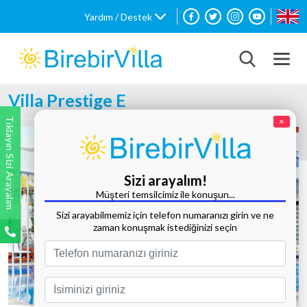
Yardım / Destek
Villa Prestige E
Tıklayın Sizi Arayalım
×
Sizi arayalım!
Müşteri temsilcimiz ile konuşun...
Sizi arayabilmemiz için telefon numaranızı girin ve ne
zaman konuşmak istediğinizi seçin
Tüm Fotoğrafları Göster