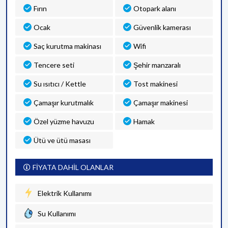
Fırın
Otopark alanı
Ocak
Güvenlik kamerası
Saç kurutma makinası
Wifi
Tencere seti
Şehir manzaralı
Su ısıtıcı / Kettle
Tost makinesi
Çamaşır kurutmalık
Çamaşır makinesi
Özel yüzme havuzu
Hamak
Ütü ve ütü masası
FİYATA DAHİL OLANLAR
Elektrik Kullanımı
Su Kullanımı