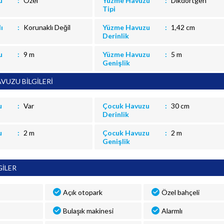
u
Özel
Yüzme Havuzu
Dikdörtgen
Tipi
ı
Korunaklı Değil
Yüzme Havuzu
1,42 cm
Derinlik
u
9 m
Yüzme Havuzu
5 m
Genişlik
VUZU BİLGİLERİ
u
Var
Çocuk Havuzu
30 cm
Derinlik
u
2 m
Çocuk Havuzu
2 m
Genişlik
GİLER
Açık otopark
Özel bahçeli
Bulaşık makinesi
Alarmlı