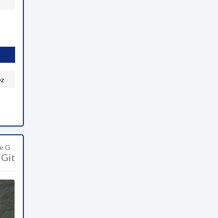
ez
ge G
Git