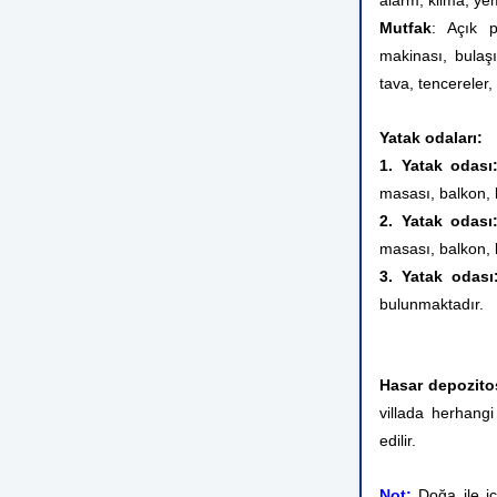
alarm, klima, ye
Mutfak
: Açık p
makinası, bulaşık
tava, tencereler
Yatak odaları:
1. Yatak odas
masası, balkon, 
2. Yatak odas
masası, balkon, 
3. Yatak odas
bulunmaktadır.
Hasar depozito
villada herhangi
edilir.
Not:
Doğa ile i