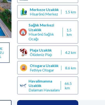
Merkeze Uzaklık
1.5 km
Hisarönü Merkez
Sağlık Merkezi
Uzaklık
1.5
Hisarönü Sağlık
km
Ocağı
ME
Plaja Uzaklık
4.2 km
ZU
Ölüdeniz Plajı
L
Otogara Uzaklık
8.6 km
Fethiye Otogar
Havalimanına
66.5
Uzaklık
km
Dalaman Havaalanı