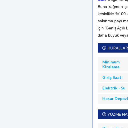
Buna rağmen çev
kesinlikle %100
sakınma payı me
için ’Geniş Açılı
daha büyük veya
KURALLAR
Minimum
Kiralama
Giriş Saati
Elektrik - Su
Hasar Depoz
YÜZME HAV