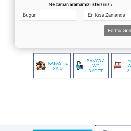
Ne zaman aramamızı istersiniz ?
Formu Gön
BANYO &
Y
KAPASİTE
WC
O
6 KİŞİ
3 ADET
3