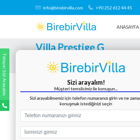
info@birebirvilla.com
+90 252 612 44 45
ANASAYFA
Villa Prestige G
Tıklayın Sizi Arayalım
Tüm Fotoğrafları Göster
Sizi arayalım!
Müşteri temsilcimiz ile konuşun...
Sizi arayabilmemiz için telefon numaranızı girin ve ne zam
konuşmak istediğinizi seçin