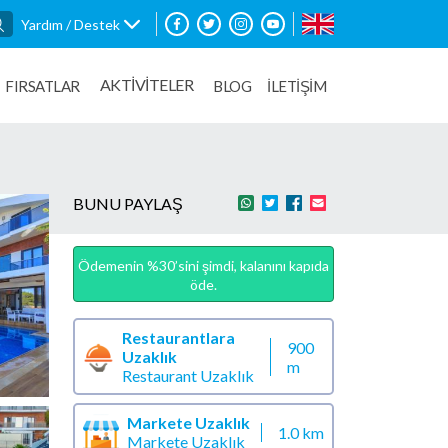
Yardım / Destek
AKTİVİTELER
FIRSATLAR
BLOG
İLETİŞİM
BUNU PAYLAŞ
Ödemenin %30’sini şimdi, kalanını kapıda
öde.
Restaurantlara
900
Uzaklık
m
Restaurant Uzaklık
Markete Uzaklık
1.0 km
Markete Uzaklık