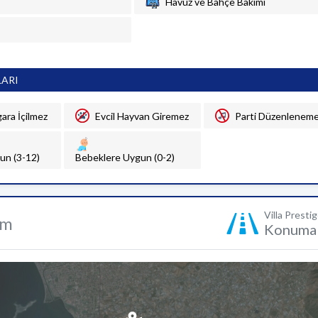
Havuz ve Bahçe Bakımı
LARI
gara İçilmez
Evcil Hayvan Giremez
Parti Düzenlenem
un (3-12)
Bebeklere Uygun (0-2)
Villa Presti
um
Konuma 