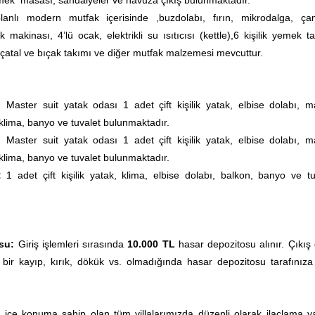
mek masası, sandalyeler ve havuza çıkış bulunmaktadır.
lanlı modern mutfak içerisinde ,buzdolabı, fırın, mikrodalga, ça
 makinası, 4’lü ocak, elektrikli su ısıtıcısı (kettle),6 kişilik yemek t
, çatal ve bıçak takımı ve diğer mutfak malzemesi mevcuttur.
ı:
Master suit yatak odası 1 adet çift kişilik yatak, elbise dolabı, m
klima, banyo ve tuvalet bulunmaktadır.
ı:
Master suit yatak odası 1 adet çift kişilik yatak, elbise dolabı, m
klima, banyo ve tuvalet bulunmaktadır.
ı:
1 adet çift kişilik yatak, klima, elbise dolabı, balkon, banyo ve tu
su:
Giriş işlemleri sırasında
10.000 TL
hasar depozitosu alınır. Çıkış
 bir kayıp, kırık, dökük vs. olmadığında hasar depozitosu tarafınıza
ç içe konuma sahip olan tüm villalarımızda düzenli olarak ilaçlama yap