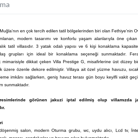
ama
 Muğla’nın en çok tercih edilen tatil bölgelerinden biri olan Fethiye’nin 
mlanan, modern tasarımı ve konforlu yaşam alanlarıyla öne çıkan
lık tatil villasıdır. 3 yatak odalı yapısı ve 6 kişi konaklama kapasites
daş grupları için ideal bir konaklama seçeneği sunmaktadır. Fer
 mimarisiyle dikkat çeken Villa Prestige G, misafirlerine üst düzey bir 
 üzere özenle dekore edilmiştir. Villaya ait özel yüzme havuzu, sıca
leme imkânı sağlarken, geniş havuz terası gün boyu keyifli vakit geç
tam sunmaktadır.
 resimlerinde görünen jakuzi iptal edilmiş olup villamızda j
ır.
ri
döşenmiş salon, modern Oturma grubu, wc, uydu alıcı, Lcd tv, İnte