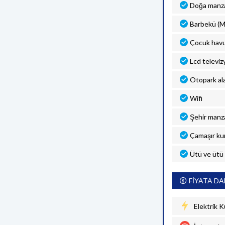
Doğa manza
Barbekü (M
Çocuk hav
Lcd televiz
Otopark al
Wifi
Şehir manza
Çamaşır ku
Ütü ve ütü
FİYATA DA
Elektrik K