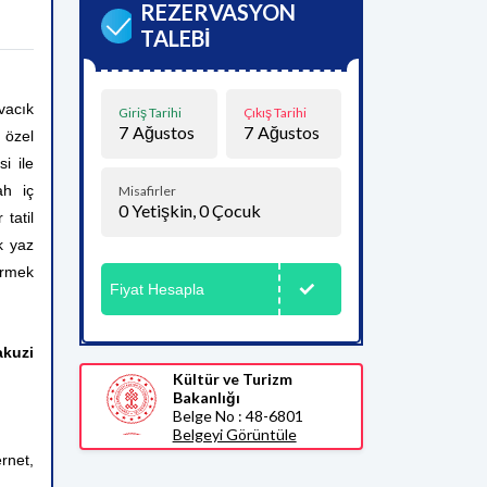
REZERVASYON
TALEBİ
Ovacık
Giriş Tarihi
Çıkış Tarihi
7
Ağustos
7
Ağustos
 özel
i ile
ah iç
Misafirler
0
Yetişkin,
0
Çocuk
tatil
k yaz
irmek
Fiyat Hesapla
akuzi
Kültür ve Turizm
Bakanlığı
Belge No : 48-6801
Belgeyi Görüntüle
rnet,