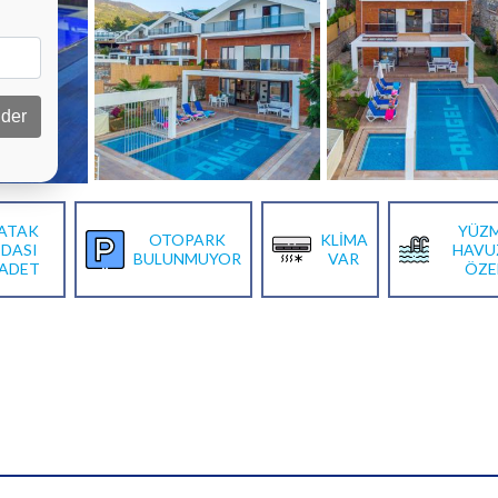
der
ATAK
YÜZ
OTOPARK
KLİMA
DASI
HAVU
BULUNMUYOR
VAR
 ADET
ÖZE