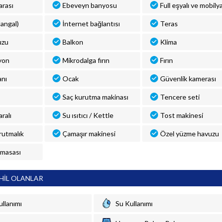
rası
Ebeveyn banyosu
Full eşyalı ve mobilya
angal)
İnternet bağlantısı
Teras
uzu
Balkon
Klima
yon
Mikrodalga fırın
Fırın
anı
Ocak
Güvenlik kamerası
Saç kurutma makinası
Tencere seti
ralı
Su ısıtıcı / Kettle
Tost makinesi
rutmalık
Çamaşır makinesi
Özel yüzme havuzu
 masası
HİL OLANLAR
ullanımı
Su Kullanımı