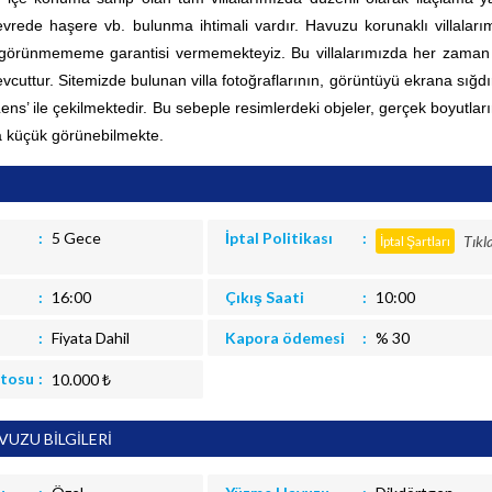
rede haşere vb. bulunma ihtimali vardır. Havuzu korunaklı villaları
 görünmememe garantisi vermemekteyiz. Bu villalarımızda her zama
vcuttur.
Sitemizde bulunan villa fotoğraflarının, görüntüyü ekrana sığd
 Lens’ ile çekilmektedir. Bu sebeple resimlerdeki objeler, gerçek boyutla
 küçük görünebilmekte.
5 Gece
İptal Politikası
Tıkl
İptal Şartları
16:00
Çıkış Saati
10:00
Fiyata Dahil
Kapora ödemesi
% 30
itosu
10.000 ₺
UZU BİLGİLERİ