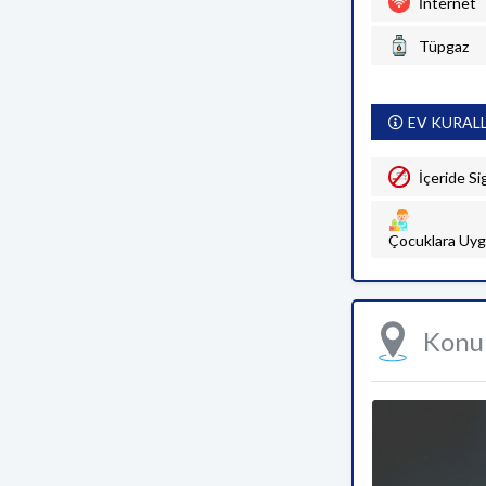
İnternet
Tüpgaz
EV KURAL
İçeride Si
Çocuklara Uyg
Kon