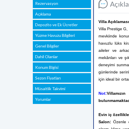
Açıkl
Rezervasyon
Açıklama
Villa Açıklaması
Depozito ve Ek Ücretler
Villa Prestige G,
Yüzme Havuzu Bilgileri
mevkiinde konu
havuzlu lüks kira
Genel Bilgiler
aileler ve arka
Dahil Olanlar
mekânları ve şık
deneyimi sunmak
Konum Blgisi
günlerinde serin
Sezon Fiyatları
için ideal bir or
Müsaitlik Takvimi
Not:
Villamızın
Yorumlar
bulunmamaktad
Evin iç özellikle
Salon:
Özenle 