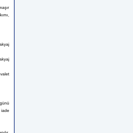
maşır
akımı,
akyaj
akyaj
valet
 günü
 iade
ılır.