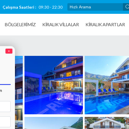
Çalışma Saatleri :
09:30 - 22:30
BÖLGELERİMİZ
KIRALIK VILLALAR
KİRALIK APARTLAR
×
an