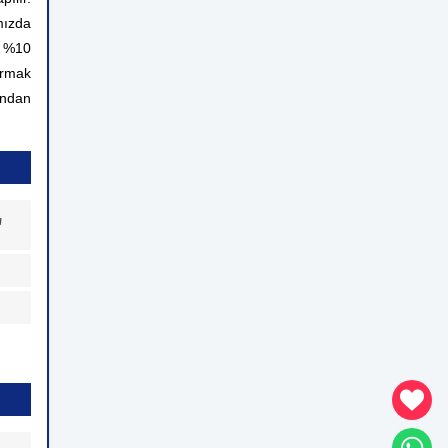
mızda
n %10
ırmak
rından
a