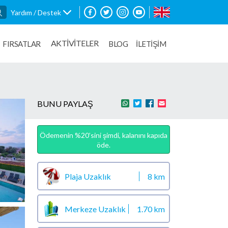
Yardım / Destek
AKTİVİTELER
FIRSATLAR
BLOG
İLETİŞİM
BUNU PAYLAŞ
Ödemenin %20’sini şimdi, kalanını kapıda
öde.
Plaja Uzaklık
8 km
Merkeze Uzaklık
1.70 km