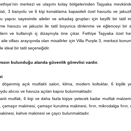
 Fethiye’nin merkezi ve ulaşımı kolay bölgelerinden Taşyaka mevkiind
alı, 3 banyolu ve 6 kişi konaklama kapasiteli özel havuzlu ve jakuzili
rlu yapısı sayesinde aileler ve arkadaş grupları için keyifli bir tatil 
me havuzu ve jakuzisi ile tatil boyunca dinlenme ve eğlenceyi bir 
dern ve kullanışlı iç dizaynıyla öne çıkar. Fethiye Taşyaka özel ha
li aile villası arayışında olan misafirler için Villa Purple 3, merkezi kon
e ideal bir tatil seçeneğidir.
ımızın bulunduğu alanda güvenlik görevlisi vardır.
ri
öşenmiş açık mutfaklı salon, klima, modern koltuklar, 6 kişilik 
uydu alıcısı ve havuza açılan kapısı bulunmaktadır.
anlı mutfak, 6 kişi ve daha fazla kişiye yetecek kadar mutfak malzeme
, çamaşır makinesi, çamaşır kurutma makinesi, fırın, mikrodalga fırın, 
makinesi, kahve makinesi ve çaycı bulunmaktadır.