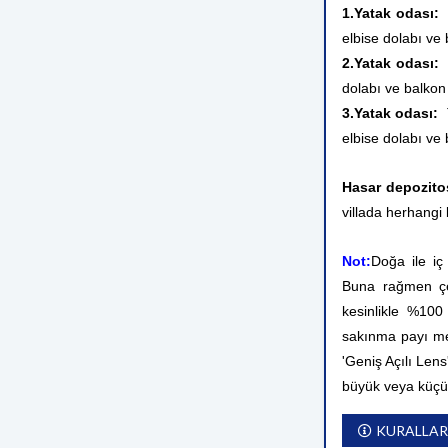
1.Yatak odası:
Ç
elbise dolabı ve
2.Yatak odası:
Ç
dolabı ve balkon
3.Yatak odası:
elbise dolabı ve
Hasar depozito
villada herhangi 
Not:
Doğa ile iç
Buna rağmen çev
kesinlikle %10
sakınma payı me
'Geniş Açılı Lens
büyük veya küçü
KURALLAR