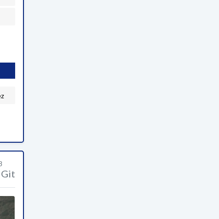
ez
3
Git