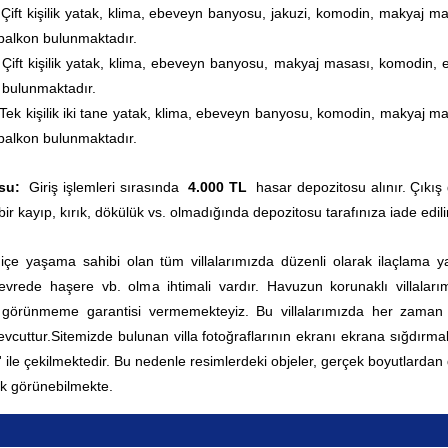
ift kişilik yatak, klima, ebeveyn banyosu,
jakuzi,
komodin, makyaj ma
 balkon bulunmaktadır.
ift kişilik yatak, klima, ebeveyn banyosu, makyaj masası, komodin, e
 bulunmaktadır.
Tek kişilik iki tane yatak, klima, ebeveyn banyosu, komodin, makyaj ma
 balkon bulunmaktadır.
su:
Giriş işlemleri sırasında
4.000
TL
hasar depozitosu alınır. Çıkış
bir kayıp, kırık, dökülük vs. olmadığında depozitosu tarafınıza iade edilir
 içe yaşama sahibi olan tüm villalarımızda düzenli olarak ilaçlama yap
rede haşere vb. olma ihtimali vardır. Havuzun korunaklı villaları
0 görünmeme garantisi vermemekteyiz. Bu villalarımızda her zama
vcuttur.
Sitemizde bulunan villa fotoğraflarının ekranı ekrana sığdırmak
' ile çekilmektedir. Bu nedenle resimlerdeki objeler, gerçek boyutlardan
k görünebilmekte.