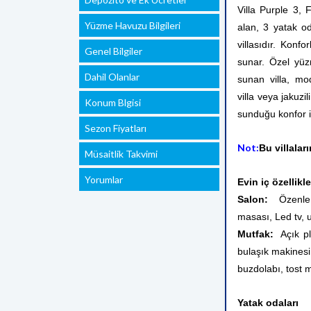
Villa Purple 3,
Yüzme Havuzu Bilgileri
alan, 3 yatak od
villasıdır. Konfo
Genel Bilgiler
sunar. Özel yüz
Dahil Olanlar
sunan villa, mo
villa veya jakuzi
Konum Blgisi
sunduğu konfor il
Sezon Fiyatları
Not:
Bu villalar
Müsaitlik Takvimi
Yorumlar
Evin iç özellikle
Salon:
Özenle d
masası, Led tv, 
Mutfak:
Açık pl
bulaşık makinesi
buzdolabı, tost 
Yatak odaları