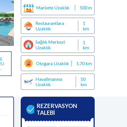
Markete Uzaklık
500 m
Restaurantlara
1
Uzaklık
km
Sağlık Merkezi
1
km
Uzaklık
E
Otogara Uzaklık
1.70 km
ZU
L
Havalimanına
50
Uzaklık
km
REZERVASYON
TALEBİ