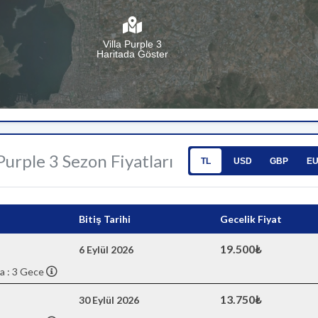
Villa Purple 3
Haritada Göster
 Purple 3 Sezon Fiyatları
TL
USD
GBP
E
Bitiş Tarihi
Gecelik Fiyat
19.500₺
6 Eylül 2026
a : 3 Gece
13.750₺
30 Eylül 2026