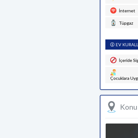
İnternet
Tüpgaz
EV KURAL
İçeride Si
Çocuklara Uyg
Kon