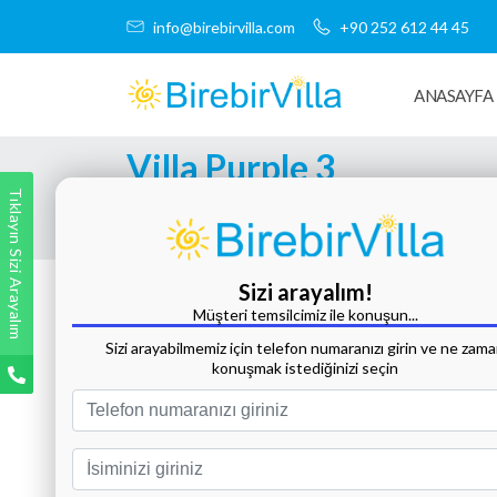
info@birebirvilla.com
+90 252 612 44 45
ANASAYFA
Villa Purple 3
Tıklayın Sizi Arayalım
Tüm Fotoğrafları Göster
Sizi arayalım!
Müşteri temsilcimiz ile konuşun...
Sizi arayabilmemiz için telefon numaranızı girin ve ne zam
konuşmak istediğinizi seçin