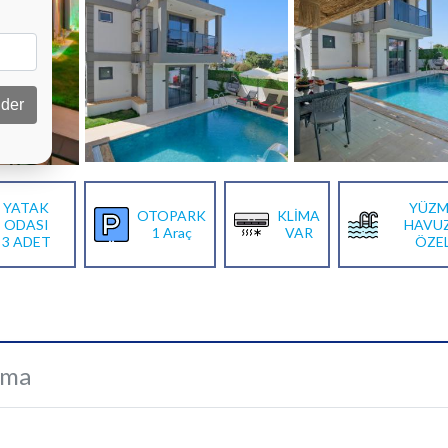
der
YATAK
YÜZM
OTOPARK
KLİMA
ODASI
HAVU
1 Araç
VAR
3 ADET
ÖZE
ama