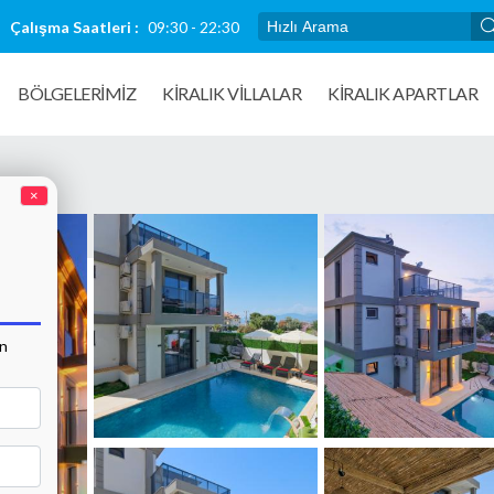
Çalışma Saatleri :
09:30 - 22:30
BÖLGELERİMİZ
KIRALIK VILLALAR
KİRALIK APARTLAR
×
an