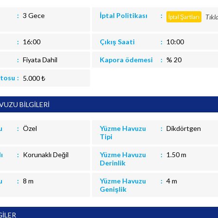
3 Gece
İptal Politikası
Tıkl
İptal Şartları
16:00
Çıkış Saati
10:00
Fiyata Dahil
Kapora ödemesi
% 20
itosu
5.000 ₺
UZU BİLGİLERİ
u
Özel
Yüzme Havuzu
Dikdörtgen
Tipi
ı
Korunaklı Değil
Yüzme Havuzu
1.50 m
Derinlik
u
8 m
Yüzme Havuzu
4 m
Genişlik
GİLER