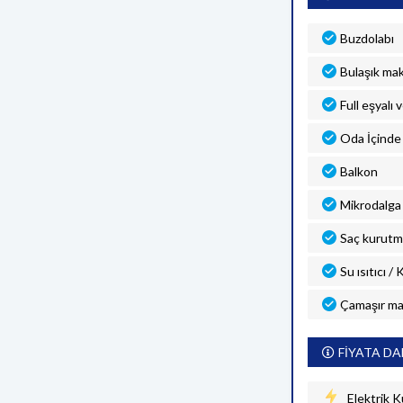
Buzdolabı
Bulaşık mak
Full eşyalı 
Oda İçinde 
Balkon
Mikrodalga 
Saç kurutm
Su ısıtıcı /
Çamaşır ma
FİYATA DA
Elektrik K