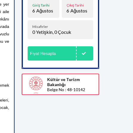
e yer
Giriş Tarihi
Çıkış Tarihi
6
Ağustos
6
Ağustos
 aile
imkânı
arada
Misafirler
0
Yetişkin,
0
Çocuk
vuzlu
umu ve
Fiyat Hesapla
Kültür ve Turizm
Bakanlığı
yemek
Belge No : 48-10142
leri,
ocak,