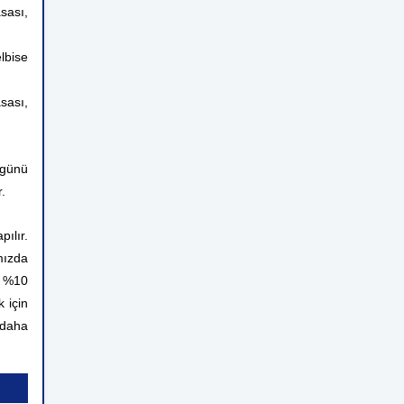
sası,
lbise
sası,
 günü
.
ılır.
mızda
n %10
 için
 daha