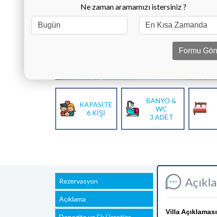
Ne zaman aramamızı istersiniz ?
Formu Gön
BANYO &
KAPASİTE
WC
6 KİŞİ
3 ADET
Açıkl
Rezervasyon
Açıklama
Villa Açıklaması
Depozito ve Ek Ücretler