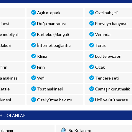
Açık otopark
Özel bahçeli
inesi
Doğa manzarası
Ebeveyn banyosu
ve mobilyalı
Barbekü (Mangal)
Veranda
Jakuzi
İnternet bağlantısı
Teras
Klima
Lcd televizyon
fırın
Fırın
Ocak
a makinası
Wifi
Tencere seti
 Kettle
Tost makinesi
Çamaşır kurutmalık
kinesi
Özel yüzme havuzu
Ütü ve ütü masası
HİL OLANLAR
ullanımı
Su Kullanımı