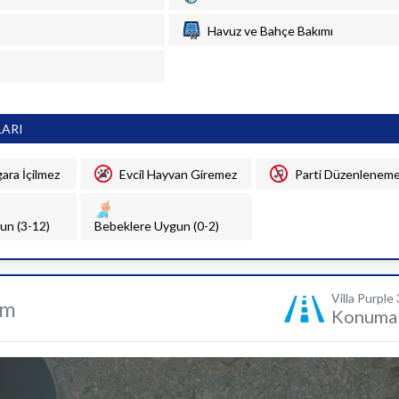
Havuz ve Bahçe Bakımı
LARI
gara İçilmez
Evcil Hayvan Giremez
Parti Düzenlenem
un (3-12)
Bebeklere Uygun (0-2)
Villa Purple 
um
Konuma 