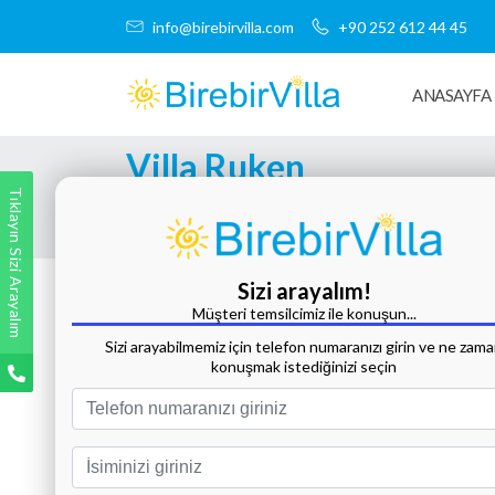
info@birebirvilla.com
+90 252 612 44 45
ANASAYFA
Villa Ruken
Tıklayın Sizi Arayalım
Tüm Fotoğrafları Göster
Sizi arayalım!
Müşteri temsilcimiz ile konuşun...
Sizi arayabilmemiz için telefon numaranızı girin ve ne zam
konuşmak istediğinizi seçin