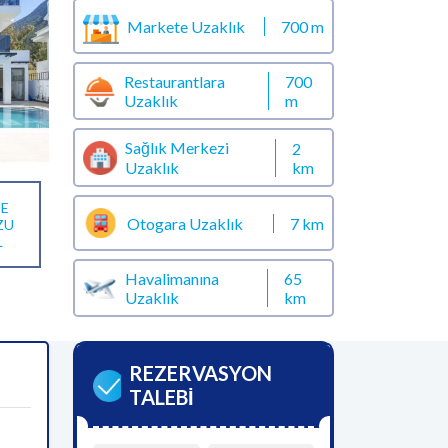
Markete Uzaklık
700 m
Restaurantlara
700
Uzaklık
m
Sağlık Merkezi
2
km
Uzaklık
E
Otogara Uzaklık
7 km
ZU
L
Havalimanına
65
Uzaklık
km
REZERVASYON
TALEBİ