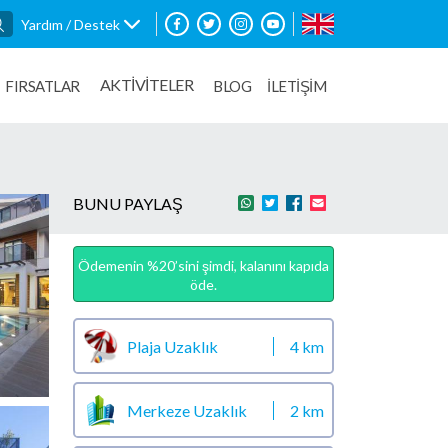
Yardım / Destek
AKTİVİTELER
FIRSATLAR
BLOG
İLETİŞİM
BUNU PAYLAŞ
Ödemenin %20’sini şimdi, kalanını kapıda
öde.
Plaja Uzaklık
4 km
Merkeze Uzaklık
2 km