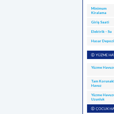
Minimum
Kiralama
Giriş Saati
Elektrik - Su
Hasar Depoz
YÜZME HAV
Yüzme Havuz
Tam Korunakl
Havuz
Yüzme Havuz
Uzunluk
ÇOCUK HA