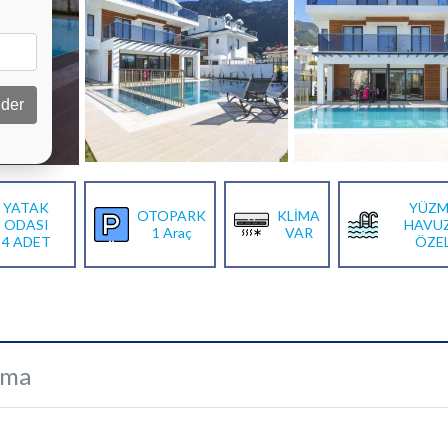
der
YATAK
YÜZM
OTOPARK
KLİMA
ODASI
HAVU
1 Araç
VAR
4 ADET
ÖZE
ama