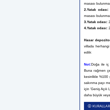
masası bulunmak
2.Yatak odası
masası
bulunmak
3.Yatak odası:
4.Yatak odası:
2
Hasar depozito
villada herhangi
edilir.
Not:
Doğa ile iç
Buna rağmen çev
kesinlikle %100
sakınma payı me
için ’Geniş Açılı
daha büyük veya
KURALLAR