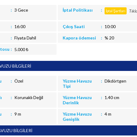
3 Gece
İptal Politikası
Tıkl
İptal Şartları
16:00
Çıkış Saati
10:00
Fiyata Dahil
Kapora ödemesi
% 20
itosu
5.000 ₺
UZU BİLGİLERİ
u
Özel
Yüzme Havuzu
Dikdörtgen
Tipi
ı
Korunaklı Değil
Yüzme Havuzu
1.40 cm
Derinlik
u
9 m
Yüzme Havuzu
4 m
Genişlik
VUZU BİLGİLERİ