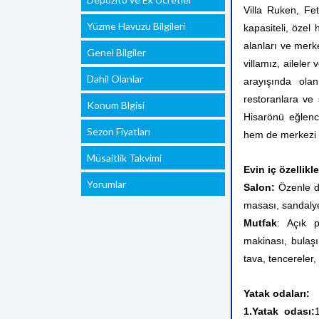
Villa Ruken, Fe
Yüzme Havuzu Bilgileri
kapasiteli, özel 
alanları ve merk
Genel Bilgiler
villamız, aileler 
Dahil Olanlar
arayışında olan
restoranlara ve 
Konum Blgisi
Hisarönü eğlenc
Sezon Fiyatları
hem de merkezi bi
Müsaitlik Takvimi
Evin iç özellikle
Yorumlar
Salon:
Özenle d
masası, sandalye
Mutfak
: Açık p
makinası, bulaşık
tava, tencereler
Yatak odaları:
1.Yatak odası: