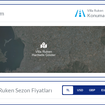
Villa Ruken
um
Konuma 
Villa Ruken
Haritada Göster
 Ruken Sezon Fiyatları
TL
USD
GBP
E