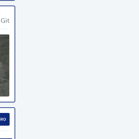
Git
URO