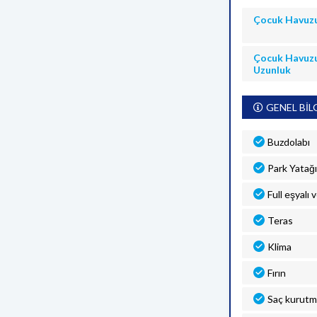
Çocuk Havuz
Çocuk Havuz
Uzunluk
GENEL BİL
Buzdolabı
Park Yatağı
Full eşyalı 
Teras
Klima
Fırın
Saç kurutm