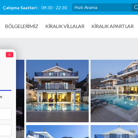
Çalışma Saatleri :
09:30 - 22:30
BÖLGELERİMİZ
KIRALIK VILLALAR
KİRALIK APARTLAR
×
an