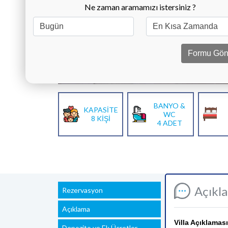
Ne zaman aramamızı istersiniz ?
Formu Gön
BANYO &
KAPASİTE
WC
8 KİŞİ
4 ADET
Açıkl
Rezervasyon
Açıklama
Villa Açıklaması
Depozito ve Ek Ücretler