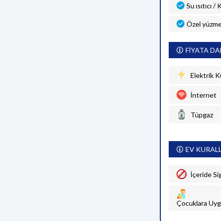
Su ısıtıcı /
Özel yüzme
FİYATA DA
Elektrik K
İnternet
Tüpgaz
EV KURAL
İçeride Si
Çocuklara Uyg