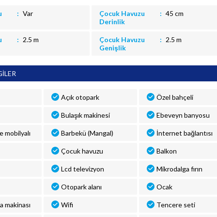
u
Var
Çocuk Havuzu
45 cm
Derinlik
u
2.5 m
Çocuk Havuzu
2.5 m
Genişlik
GİLER
Açık otopark
Özel bahçeli
Bulaşık makinesi
Ebeveyn banyosu
ve mobilyalı
Barbekü (Mangal)
İnternet bağlantısı
Çocuk havuzu
Balkon
Lcd televizyon
Mikrodalga fırın
Otopark alanı
Ocak
a makinası
Wifi
Tencere seti