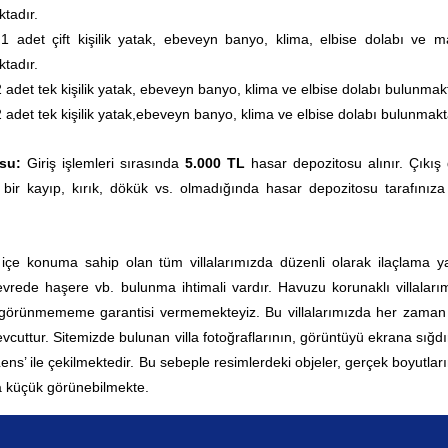
tadır.
:
1 adet çift kişilik yatak
,
ebeveyn banyo, klima, elbise dolabı ve
ma
tadır.
2 adet tek kişilik yatak, ebeveyn banyo, klima ve elbise dolabı bulunmakt
 adet tek kişilik yatak,
ebeveyn banyo, klima ve
elbise dolabı
bulunmakt
su:
Giriş işlemleri sırasında
5.000 TL
hasar depozitosu alınır. Çıkış
 bir kayıp, kırık, dökük vs. olmadığında hasar depozitosu tarafınıza
 içe konuma sahip olan tüm villalarımızda düzenli olarak ilaçlama yap
rede haşere vb. bulunma ihtimali vardır. Havuzu korunaklı villaları
 görünmememe garantisi vermemekteyiz. Bu villalarımızda her zama
vcuttur.
Sitemizde bulunan villa fotoğraflarının, görüntüyü ekrana sığd
 Lens’ ile çekilmektedir. Bu sebeple resimlerdeki objeler, gerçek boyutla
 küçük görünebilmekte.