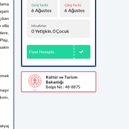
klama
Giriş Tarihi
Çıkış Tarihi
6
Ağustos
6
Ağustos
 yaşam
çıkan
 villa
Misafirler
0
Yetişkin,
0
Çocuk
lere,
lajı,
sakin
Fiyat Hesapla
yemek
Kültür ve Turizm
Bakanlığı
Belge No : 48-8875
maşır
akımı,
akyaj