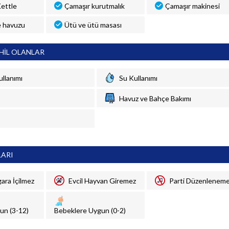
 Kettle
Çamaşır kurutmalık
Çamaşır makinesi
 havuzu
Ütü ve ütü masası
HİL OLANLAR
ullanımı
Su Kullanımı
Havuz ve Bahçe Bakımı
LARI
gara İçilmez
Evcil Hayvan Giremez
Parti Düzenlenem
un (3-12)
Bebeklere Uygun (0-2)