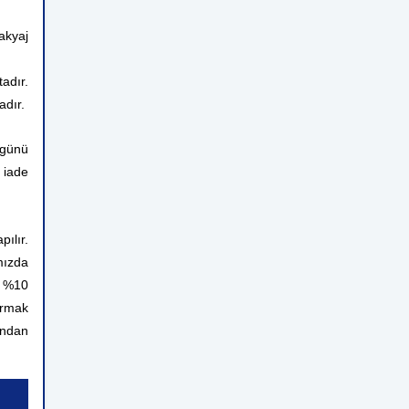
kyaj
adır.
adır
.
 günü
 iade
ılır.
mızda
n %10
ırmak
rından