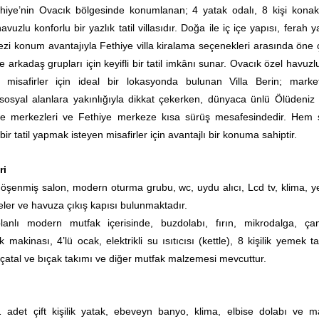
thiye’nin Ovacık bölgesinde konumlanan; 4 yatak odalı, 8 kişi kona
havuzlu konforlu bir yazlık tatil villasıdır. Doğa ile iç içe yapısı, ferah
ezi konum avantajıyla Fethiye villa kiralama seçenekleri arasında öne 
ve arkadaş grupları için keyifli bir tatil imkânı sunar. Ovacık özel havuzlu
 misafirler için ideal bir lokasyonda bulunan Villa Berin; market
sosyal alanlara yakınlığıyla dikkat çekerken, dünyaca ünlü Ölüdeniz P
e merkezleri ve Fethiye merkeze kısa sürüş mesafesindedir. Hem 
r tatil yapmak isteyen misafirler için avantajlı bir konuma sahiptir.
ri
öşenmiş salon, modern oturma grubu, wc, uydu alıcı, Lcd tv, klima, 
ler ve havuza çıkış kapısı bulunmaktadır.
lanlı modern mutfak içerisinde, buzdolabı, fırın, mikrodalga, ça
 makinası, 4’lü ocak, elektrikli su ısıtıcısı (kettle), 8 kişilik yemek t
, çatal ve bıçak takımı ve diğer mutfak malzemesi mevcuttur.
1 adet çift kişilik yatak, ebeveyn banyo, klima, elbise dolabı ve m