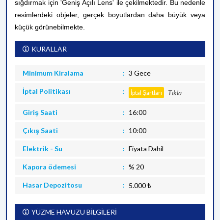
sığdırmak için 'Geniş Açılı Lens' ile çekilmektedir. Bu nedenle
resimlerdeki objeler, gerçek boyutlardan daha büyük veya
küçük görünebilmekte.
KURALLAR
Minimum Kiralama
3 Gece
İptal Politikası
Tıkla
İptal Şartları
Giriş Saati
16:00
Çıkış Saati
10:00
Elektrik - Su
Fiyata Dahil
Kapora ödemesi
% 20
Hasar Depozitosu
5.000 ₺
YÜZME HAVUZU BİLGİLERİ