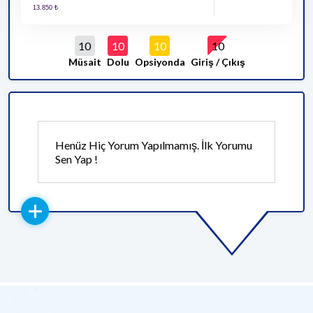
10
10
10
10
Müsait
Dolu
Opsiyonda
Giriş / Çıkış
Henüz Hiç Yorum Yapılmamış. İlk Yorumu
Sen Yap !