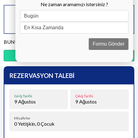
Ne zaman aramamızı istersiniz ?
KAPASİTE
BANYO & WC
YATAK ODASI
4 KİŞİ
2 ADET
2 ADET
BUNU PAYLAŞ
Formu Gönder
Ödemenin %20’sini şimdi, kalanını kapıda öde.
REZERVASYON TALEBİ
Giriş Tarihi
Çıkış Tarihi
9
Ağustos
9
Ağustos
Misafirler
0
Yetişkin,
0
Çocuk