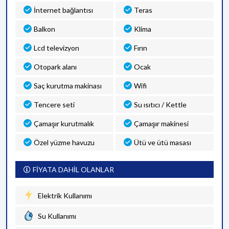
İnternet bağlantısı
Teras
Balkon
Klima
Lcd televizyon
Fırın
Otopark alanı
Ocak
Saç kurutma makinası
Wifi
Tencere seti
Su ısıtıcı / Kettle
Çamaşır kurutmalık
Çamaşır makinesi
Özel yüzme havuzu
Ütü ve ütü masası
FİYATA DAHİL OLANLAR
Elektrik Kullanımı
Su Kullanımı