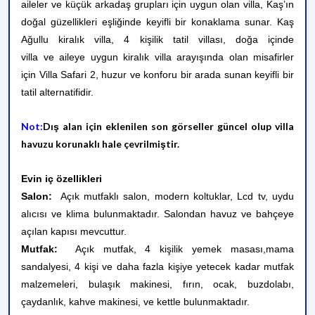
aileler ve küçük arkadaş grupları için uygun olan villa, Kaş’ın
doğal güzellikleri eşliğinde keyifli bir konaklama sunar. Kaş
Ağullu kiralık villa, 4 kişilik tatil villası, doğa içinde
villa ve aileye uygun kiralık villa arayışında olan misafirler
için Villa Safari 2, huzur ve konforu bir arada sunan keyifli bir
tatil alternatifidir.
Not:
Dış alan için eklenilen son görseller güncel olup villa
havuzu korunaklı hale çevrilmiştir.
Evin iç özellikleri
Salon:
Açık mutfaklı salon, modern koltuklar, Lcd tv, uydu
alıcısı ve klima bulunmaktadır. Salondan havuz ve bahçeye
açılan kapısı mevcuttur.
Mutfak:
Açık mutfak,
4 kişilik yemek masası,mama
sandalyesi,
4 kişi ve daha fazla kişiye yetecek kadar mutfak
malzemeleri, bulaşık makinesi, fırın, ocak, buzdolabı,
çaydanlık, kahve makinesi, ve kettle bulunmaktadır.