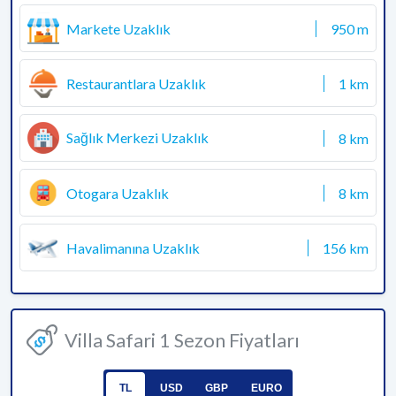
Markete Uzaklık
950 m
Restaurantlara Uzaklık
1 km
Sağlık Merkezi Uzaklık
8 km
Otogara Uzaklık
8 km
Havalimanına Uzaklık
156 km
Villa Safari 1 Sezon Fiyatları
TL
USD
GBP
EURO