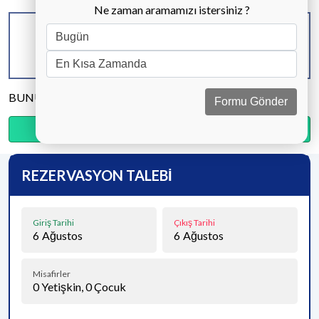
Ne zaman aramamızı istersiniz ?
KAPASİTE
BANYO & WC
YATAK ODASI
4 KİŞİ
2 ADET
2 ADET
BUNU PAYLAŞ
Formu Gönder
Ödemenin %20’sini şimdi, kalanını kapıda öde.
REZERVASYON TALEBİ
Giriş Tarihi
Çıkış Tarihi
6
Ağustos
6
Ağustos
Misafirler
0
Yetişkin,
0
Çocuk