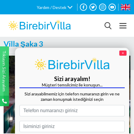
Yardım / Destek
Villa Şaka 3
Tıklayın Sizi Arayalım
×
Sizi arayalım!
Müşteri temsilcimiz ile konuşun...
Sizi arayabilmemiz için telefon numaranızı girin ve ne
zaman konuşmak istediğinizi seçin
Tüm Fotoğrafları Göster