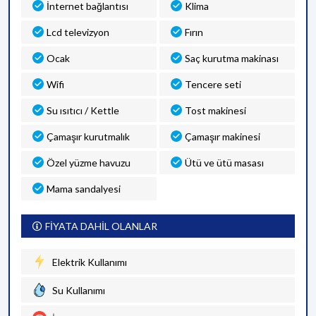
İnternet bağlantısı
Klima
Lcd televizyon
Fırın
Ocak
Saç kurutma makinası
Wifi
Tencere seti
Su ısıtıcı / Kettle
Tost makinesi
Çamaşır kurutmalık
Çamaşır makinesi
Özel yüzme havuzu
Ütü ve ütü masası
Mama sandalyesi
FİYATA DAHİL OLANLAR
Elektrik Kullanımı
Su Kullanımı