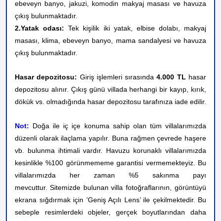
ebeveyn banyo, jakuzi, komodin makyaj masası ve havuza
çıkış bulunmaktadır.
2.Yatak odası:
Tek kişilik iki yatak, elbise dolabı, makyaj
masası, klima, ebeveyn banyo, mama sandalyesi ve havuza
çıkış bulunmaktadır.
Hasar depozitosu:
Giriş işlemleri sırasında
4.000 TL
hasar
depozitosu alınır. Çıkış günü villada herhangi bir kayıp, kırık,
dökük vs. olmadığında hasar depozitosu tarafınıza iade edilir.
Not:
Doğa ile iç içe konuma sahip olan tüm villalarımızda
düzenli olarak ilaçlama yapılır. Buna rağmen çevrede haşere
vb. bulunma ihtimali vardır. Havuzu korunaklı villalarımızda
kesinlikle %100 görünmememe garantisi vermemekteyiz. Bu
villalarımızda her zaman %5 sakınma payı
mevcuttur.
Sitemizde bulunan villa fotoğraflarının, görüntüyü
ekrana sığdırmak için ’Geniş Açılı Lens’ ile çekilmektedir. Bu
sebeple resimlerdeki objeler, gerçek boyutlarından daha