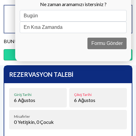
Ne zaman aramamızı istersiniz ?
KAPASİTE
BANYO & WC
YATAK ODASI
8 KİŞİ
4 ADET
4 ADET
BUNU PAYLAŞ
Formu Gönder
Ödemenin %15’sini şimdi, kalanını kapıda öde.
REZERVASYON TALEBİ
Giriş Tarihi
Çıkış Tarihi
6
Ağustos
6
Ağustos
Misafirler
0
Yetişkin,
0
Çocuk