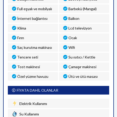
Full eşyalı ve mobilyalı
Barbekü (Mangal)
İnternet bağlantısı
Balkon
Klima
Lcd televizyon
Fırın
Ocak
Saç kurutma makinası
Wifi
Tencere seti
Su ısıtıcı / Kettle
Tost makinesi
Çamaşır makinesi
Özel yüzme havuzu
Ütü ve ütü masası
FİYATA DAHİL OLANLAR
Elektrik Kullanımı
Su Kullanımı