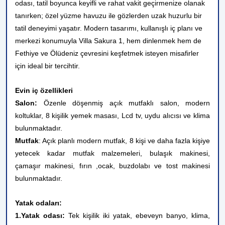
odası, tatil boyunca keyifli ve rahat vakit geçirmenize olanak
tanırken; özel yüzme havuzu ile gözlerden uzak huzurlu bir
tatil deneyimi yaşatır. Modern tasarımı, kullanışlı iç planı ve
merkezi konumuyla Villa Sakura 1, hem dinlenmek hem de
Fethiye ve Ölüdeniz çevresini keşfetmek isteyen misafirler
için ideal bir tercihtir.
Evin iç özellikleri
Salon:
Özenle döşenmiş açık mutfaklı salon, modern
koltuklar, 8 kişilik yemek masası, Lcd tv, uydu alıcısı ve klima
bulunmaktadır.
Mutfak
: Açık planlı modern mutfak, 8 kişi ve daha fazla kişiye
yetecek kadar mutfak malzemeleri, bulaşık makinesi,
çamaşır makinesi, fırın ,ocak, buzdolabı ve tost makinesi
bulunmaktadır.
Yatak odaları:
1.Yatak odası:
Tek kişilik iki yatak, ebeveyn banyo, klima,