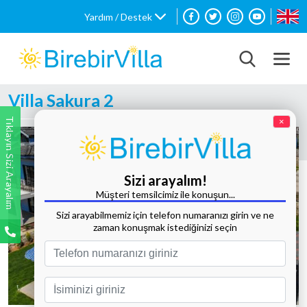
Yardım / Destek
Villa Sakura 2
Tıklayın Sizi Arayalım
×
Sizi arayalım!
Müşteri temsilcimiz ile konuşun...
Sizi arayabilmemiz için telefon numaranızı girin ve ne
zaman konuşmak istediğinizi seçin
Tüm Fotoğrafları Göster