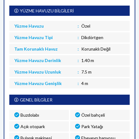
YÜZME HAVUZU BİLGİLERİ
Yüzme Havuzu
Özel
Yüzme Havuzu Tipi
Dikdörtgen
Tam Korunaklı Havuz
Korunaklı Değil
Yüzme Havuzu Derinlik
1.40 m
Yüzme Havuzu Uzunluk
7.5 m
Yüzme Havuzu Genişlik
4 m
GENEL BİLGİLER
Buzdolabı
Özel bahçeli
Açık otopark
Park Yatağı
Bulaşık makinesi
Ebeveyn banyosu