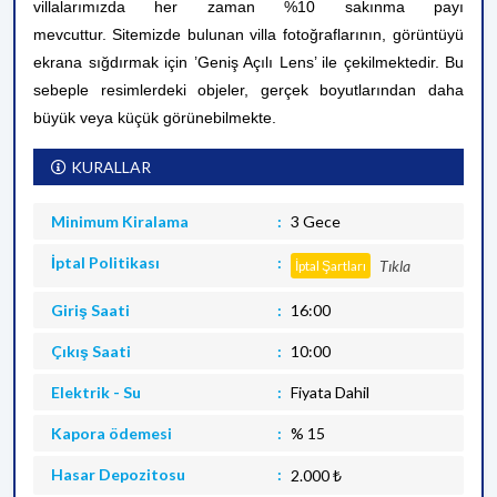
villalarımızda her zaman %10 sakınma payı
mevcuttur.
Sitemizde bulunan villa fotoğraflarının, görüntüyü
ekrana sığdırmak için ’Geniş Açılı Lens’ ile çekilmektedir. Bu
sebeple resimlerdeki objeler, gerçek boyutlarından daha
büyük veya küçük görünebilmekte.
KURALLAR
Minimum Kiralama
3 Gece
İptal Politikası
Tıkla
İptal Şartları
Giriş Saati
16:00
Çıkış Saati
10:00
Elektrik - Su
Fiyata Dahil
Kapora ödemesi
% 15
Hasar Depozitosu
2.000 ₺