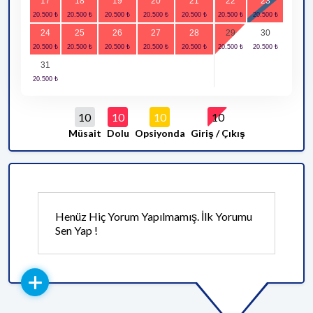
17
18
19
20
21
22
23
24
25
26
27
28
29
30
31
10
10
10
10
Müsait
Dolu
Opsiyonda
Giriş / Çıkış
Henüz Hiç Yorum Yapılmamış. İlk Yorumu
Sen Yap !