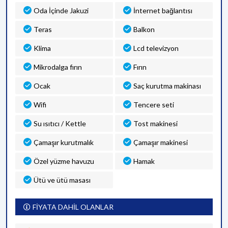
Oda İçinde Jakuzi
İnternet bağlantısı
Teras
Balkon
Klima
Lcd televizyon
Mikrodalga fırın
Fırın
Ocak
Saç kurutma makinası
Wifi
Tencere seti
Su ısıtıcı / Kettle
Tost makinesi
Çamaşır kurutmalık
Çamaşır makinesi
Özel yüzme havuzu
Hamak
Ütü ve ütü masası
FİYATA DAHİL OLANLAR