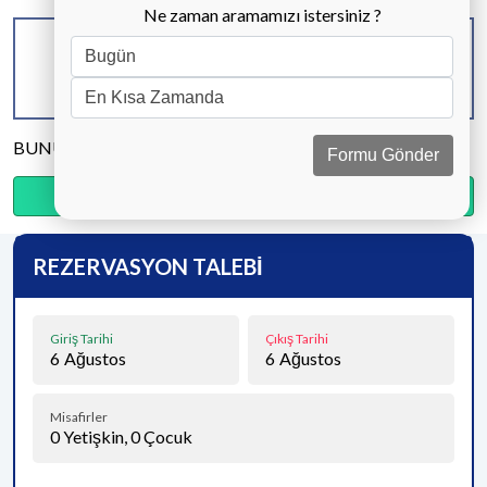
Ne zaman aramamızı istersiniz ?
KAPASİTE
BANYO & WC
YATAK ODASI
8 KİŞİ
3 ADET
4 ADET
BUNU PAYLAŞ
Formu Gönder
Ödemenin %20’sini şimdi, kalanını kapıda öde.
REZERVASYON TALEBİ
Giriş Tarihi
Çıkış Tarihi
6
Ağustos
6
Ağustos
Misafirler
0
Yetişkin,
0
Çocuk