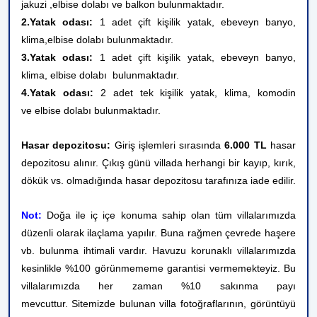
jakuzi ,elbise dolabı ve balkon bulunmaktadır.
2.Yatak odası:
1 adet ç
ift kişilik yatak, ebeveyn banyo,
klima,
elbise dolabı
bulunmaktadır.
3.Yatak odası:
1 adet ç
ift kişilik yatak, ebeveyn banyo,
klima,
elbise dolabı
bulunmaktadır.
4.Yatak odası:
2 adet tek kişilik yatak, klima, komodin
ve
elbise dolabı bulunmaktadır.
Hasar depozitosu:
Giriş işlemleri sırasında
6.000 TL
hasar
depozitosu alınır. Çıkış günü villada herhangi bir kayıp, kırık,
dökük vs. olmadığında hasar depozitosu tarafınıza iade edilir.
Not:
Doğa ile iç içe konuma sahip olan tüm villalarımızda
düzenli olarak ilaçlama yapılır. Buna rağmen çevrede haşere
vb. bulunma ihtimali vardır. Havuzu korunaklı villalarımızda
kesinlikle %100 görünmememe garantisi vermemekteyiz. Bu
villalarımızda her zaman %10 sakınma payı
mevcuttur.
Sitemizde bulunan villa fotoğraflarının, görüntüyü