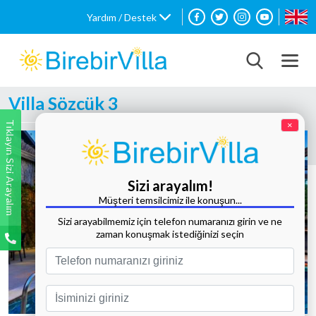
Yardım / Destek
Villa Sözcük 3
Tıklayın Sizi Arayalım
×
Sizi arayalım!
Müşteri temsilcimiz ile konuşun...
Sizi arayabilmemiz için telefon numaranızı girin ve ne
zaman konuşmak istediğinizi seçin
Tüm Fotoğrafları Göster