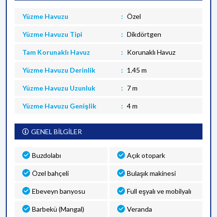
Yüzme Havuzu
Özel
Yüzme Havuzu Tipi
Dikdörtgen
Tam Korunaklı Havuz
Korunaklı Havuz
Yüzme Havuzu Derinlik
1.45 m
Yüzme Havuzu Uzunluk
7 m
Yüzme Havuzu Genişlik
4 m
GENEL BİLGİLER
Buzdolabı
Açık otopark
Özel bahçeli
Bulaşık makinesi
Ebeveyn banyosu
Full eşyalı ve mobilyalı
Barbekü (Mangal)
Veranda