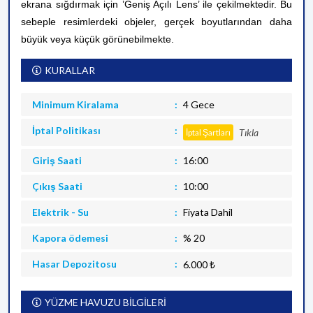
ekrana sığdırmak için ’Geniş Açılı Lens’ ile çekilmektedir. Bu
sebeple resimlerdeki objeler, gerçek boyutlarından daha
büyük veya küçük görünebilmekte.
KURALLAR
Minimum Kiralama
4 Gece
İptal Politikası
Tıkla
İptal Şartları
Giriş Saati
16:00
Çıkış Saati
10:00
Elektrik - Su
Fiyata Dahil
Kapora ödemesi
% 20
Hasar Depozitosu
6.000 ₺
YÜZME HAVUZU BİLGİLERİ