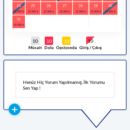
24
25
26
27
28
29
30
31
10
10
10
10
Müsait
Dolu
Opsiyonda
Giriş / Çıkış
Henüz Hiç Yorum Yapılmamış. İlk Yorumu
Sen Yap !