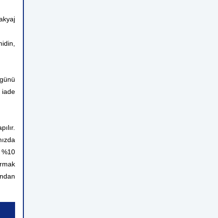
akyaj
idin,
 günü
 iade
ılır.
mızda
n %10
ırmak
rından