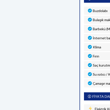
Buzdolabı
Bulaşık mak
Barbekü (M
İnternet ba
Klima
Fırın
Saç kurutm
Su ısıtıcı /
Çamaşır ma
FİYATA DA
Elektrik K