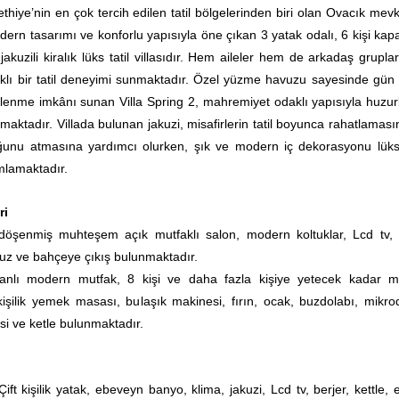
ethiye’nin en çok tercih edilen tatil bölgelerinden biri olan Ovacık mev
rn tasarımı ve konforlu yapısıyla öne çıkan 3 yatak odalı, 6 kişi kapas
akuzili kiralık lüks tatil villasıdır. Hem aileler hem de arkadaş gruplar
alıklı bir tatil deneyimi sunmaktadır. Özel yüzme havuzu sayesinde gün
lenme imkânı sunan Villa Spring 2, mahremiyet odaklı yapısıyla huzurl
amaktadır. Villada bulunan jakuzi, misafirlerin tatil boyunca rahatlamas
unu atmasına yardımcı olurken, şık ve modern iç dekorasyonu lüks 
mlamaktadır.
ri
öşenmiş muhteşem açık mutfaklı salon, modern koltuklar, Lcd tv,
avuz ve bahçeye çıkış bulunmaktadır.
lanlı modern mutfak, 8 kişi ve daha fazla kişiye yetecek kadar m
işilik yemek masası, bulaşık makinesi, fırın, ocak, buzdolabı, mikro
esi ve ketle bulunmaktadır.
Çift kişilik yatak, ebeveyn banyo, klima, jakuzi, Lcd tv, berjer, kettle, 