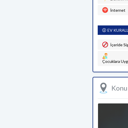
İnternet
EV KURAL
İçeride Si
Çocuklara Uyg
Kon