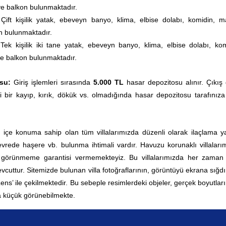
ve balkon bulunmaktadır.
:
Çift kişilik yatak, ebeveyn banyo, klima, elbise dolabı, komidin, m
n bulunmaktadır.
Tek kişilik iki tane yatak, ebeveyn banyo, klima, elbise dolabı, kom
e balkon bulunmaktadır.
su:
Giriş işlemleri sırasında
5.000 TL
hasar depozitosu alınır. Çıkış
i bir kayıp, kırık, dökük vs. olmadığında hasar depozitosu tarafınıza
ç içe konuma sahip olan tüm villalarımızda düzenli olarak ilaçlama yap
rede haşere vb. bulunma ihtimali vardır. Havuzu korunaklı villaları
0 görünmeme garantisi vermemekteyiz. Bu villalarımızda her zama
vcuttur.
Sitemizde bulunan villa fotoğraflarının, görüntüyü ekrana sığd
 Lens’ ile çekilmektedir. Bu sebeple resimlerdeki objeler, gerçek boyutla
 küçük görünebilmekte.