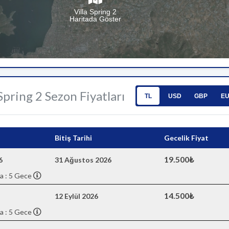
Villa Spring 2
Haritada Göster
 Spring 2 Sezon Fiyatları
TL
USD
GBP
E
Bitiş Tarihi
Gecelik Fiyat
19.500₺
6
31 Ağustos 2026
a : 5 Gece
14.500₺
12 Eylül 2026
a : 5 Gece