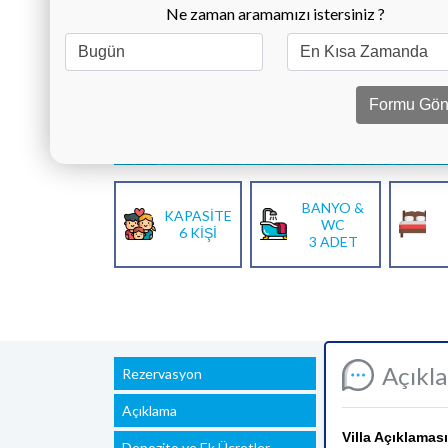
Ne zaman aramamızı istersiniz ?
Formu Gön
BANYO &
KAPASİTE
WC
6 KİŞİ
3 ADET
Açıkl
Rezervasyon
Açıklama
Villa Açıklaması
Depozito ve Ek Ücretler