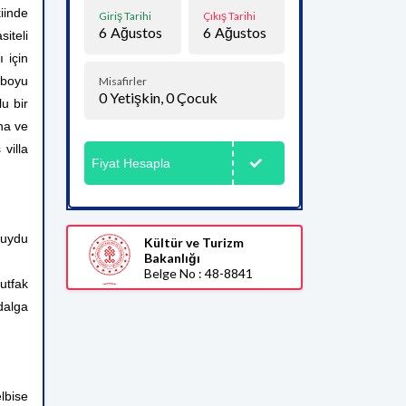
kiinde
Giriş Tarihi
Çıkış Tarihi
6
Ağustos
6
Ağustos
iteli
ı için
 boyu
Misafirler
0
Yetişkin,
0
Çocuk
u bir
ına ve
villa
Fiyat Hesapla
 uydu
Kültür ve Turizm
Bakanlığı
Belge No : 48-8841
utfak
dalga
elbise