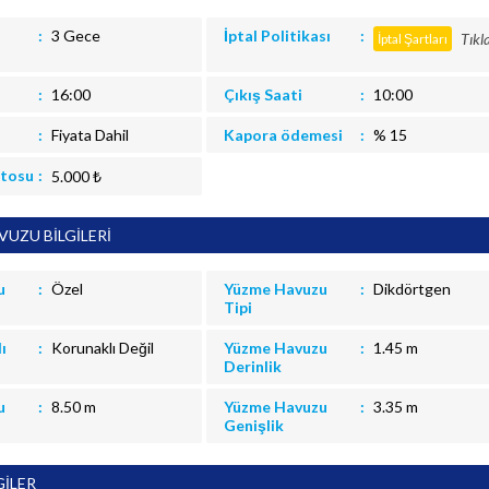
3 Gece
İptal Politikası
Tıkl
İptal Şartları
16:00
Çıkış Saati
10:00
Fiyata Dahil
Kapora ödemesi
% 15
itosu
5.000 ₺
UZU BİLGİLERİ
u
Özel
Yüzme Havuzu
Dikdörtgen
Tipi
ı
Korunaklı Değil
Yüzme Havuzu
1.45 m
Derinlik
u
8.50 m
Yüzme Havuzu
3.35 m
Genişlik
GİLER