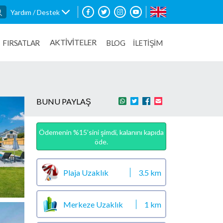
Yardım / Destek
AKTİVİTELER
FIRSATLAR
BLOG
İLETİŞİM
BUNU PAYLAŞ
Ödemenin %15’sini şimdi, kalanını kapıda
öde.
Plaja Uzaklık
3.5 km
Merkeze Uzaklık
1 km