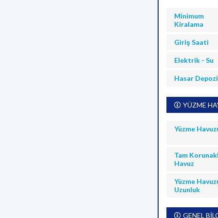
Minimum
Kiralama
Giriş Saati
Elektrik - Su
Hasar Depoz
YÜZME HAV
Yüzme Havuz
Tam Korunakl
Havuz
Yüzme Havuz
Uzunluk
GENEL BİL