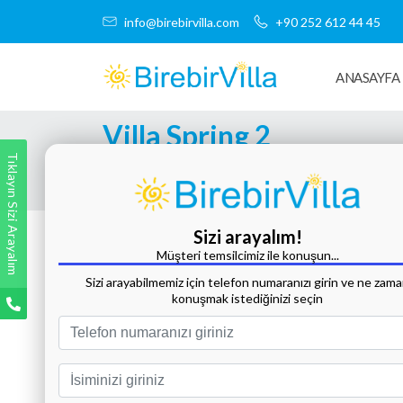
info@birebirvilla.com
+90 252 612 44 45
ANASAYFA
Villa Spring 2
Tıklayın Sizi Arayalım
Tüm Fotoğrafları Göster
Sizi arayalım!
Müşteri temsilcimiz ile konuşun...
Sizi arayabilmemiz için telefon numaranızı girin ve ne zam
konuşmak istediğinizi seçin