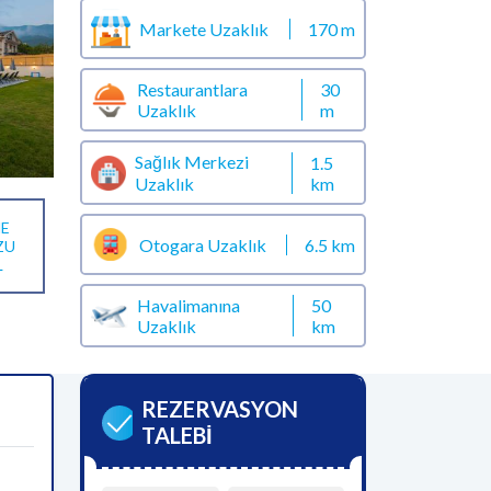
Markete Uzaklık
170 m
Restaurantlara
30
Uzaklık
m
Sağlık Merkezi
1.5
km
Uzaklık
E
Otogara Uzaklık
6.5 km
ZU
L
Havalimanına
50
Uzaklık
km
REZERVASYON
TALEBİ