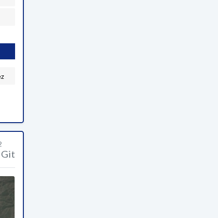
ez
2
Git