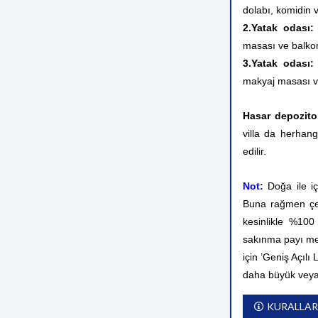
dolabı, komidin 
2.Yatak odası
masası ve balko
3.Yatak odası:
makyaj masası v
Hasar depozito
villa da herhang
edilir.
Not:
Doğa ile i
Buna rağmen çev
kesinlikle %10
sakınma payı me
için ’Geniş Açılı
daha büyük veya
KURALLAR