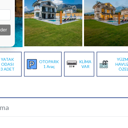
der
YATAK
YÜZM
OTOPARK
KLİMA
ODASI
HAVU
1 Araç
VAR
3 ADET
ÖZE
ama