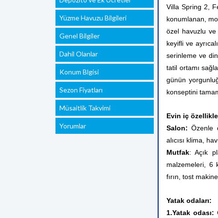
Villa Spring 2, F
Yüzme Havuzu Bilgileri
konumlanan, mode
özel havuzlu ve j
Genel Bilgiler
keyifli ve ayrıc
Dahil Olanlar
serinleme ve din
tatil ortamı sağl
Konum Blgisi
günün yorgunluğ
Sezon Fiyatları
konseptini tama
Müsaitlik Takvimi
Evin iç özellikle
Yorumlar
Salon:
Özenle d
alıcısı klima, h
Mutfak
: Açık p
malzemeleri, 6 k
fırın, tost makin
Yatak odaları:
1.Yatak odası: