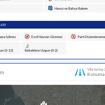
Havuz ve Bahçe Bakımı
LARI
gara İçilmez
Evcil Hayvan Giremez
Parti Düzenlenem
un (3-12)
Bebeklere Uygun (0-2)
Villa Spring 
um
Konuma 