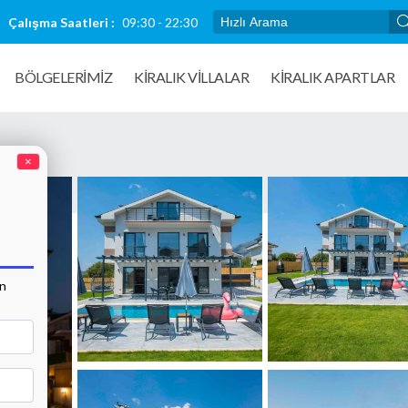
Çalışma Saatleri :
09:30 - 22:30
BÖLGELERİMİZ
KIRALIK VILLALAR
KİRALIK APARTLAR
×
an