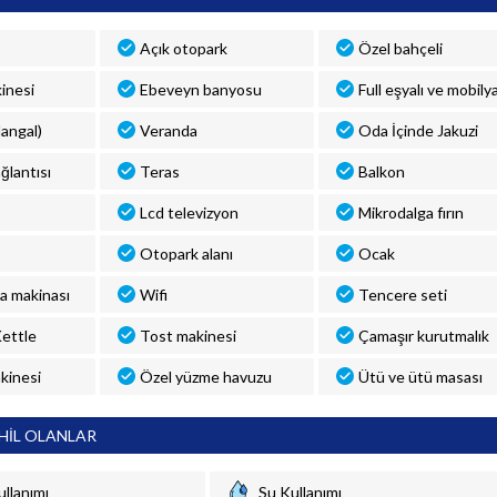
Açık otopark
Özel bahçeli
inesi
Ebeveyn banyosu
Full eşyalı ve mobilya
angal)
Veranda
Oda İçinde Jakuzi
ğlantısı
Teras
Balkon
Lcd televizyon
Mikrodalga fırın
Otopark alanı
Ocak
a makinası
Wifi
Tencere seti
 Kettle
Tost makinesi
Çamaşır kurutmalık
kinesi
Özel yüzme havuzu
Ütü ve ütü masası
HİL OLANLAR
ullanımı
Su Kullanımı