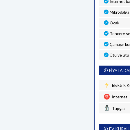
İnternet ba
Mikrodalga 
Ocak
Tencere se
Çamaşır ku
Ütü ve ütü
FİYATA DA
Elektrik K
İnternet
Tüpgaz
EV KURAL