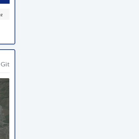
ez
Git