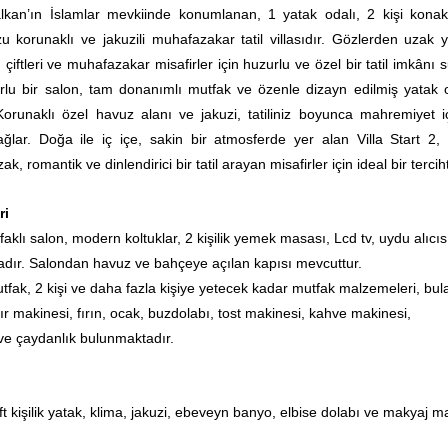
Kalkan’ın İslamlar mevkiinde konumlanan, 1 yatak odalı, 2 kişi kona
zu korunaklı ve jakuzili muhafazakar tatil villasıdır. Gözlerden uzak y
çiftleri ve muhafazakar misafirler için huzurlu ve özel bir tatil imkânı 
orlu bir salon, tam donanımlı mutfak ve özenle dizayn edilmiş yatak 
Korunaklı özel havuz alanı ve jakuzi, tatiliniz boyunca mahremiyet i
ğlar. Doğa ile iç içe, sakin bir atmosferde yer alan Villa Start 2, 
, romantik ve dinlendirici bir tatil arayan misafirler için ideal bir terciht
ri
aklı salon, modern koltuklar, 2 kişilik yemek masası, Lcd tv, uydu alıcıs
dır. Salondan havuz ve bahçeye açılan kapısı mevcuttur.
tfak, 2 kişi ve daha fazla kişiye yetecek kadar mutfak malzemeleri, bul
r makinesi, fırın, ocak, buzdolabı, tost makinesi, kahve makinesi,
 ve çaydanlık bulunmaktadır.
ft kişilik yatak, klima, jakuzi, ebeveyn banyo, elbise dolabı ve makyaj m