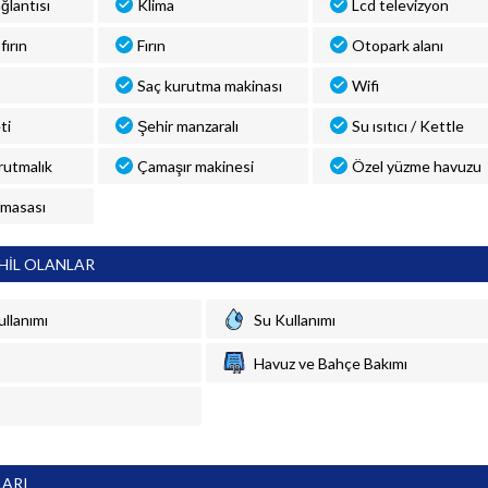
ğlantısı
Klima
Lcd televizyon
fırın
Fırın
Otopark alanı
Saç kurutma makinası
Wifi
ti
Şehir manzaralı
Su ısıtıcı / Kettle
rutmalık
Çamaşır makinesi
Özel yüzme havuzu
 masası
HİL OLANLAR
ullanımı
Su Kullanımı
Havuz ve Bahçe Bakımı
LARI