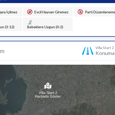
gara İçilmez
Evcil Hayvan Giremez
Parti Düzenlenem
un (3-12)
Bebeklere Uygun (0-2)
Villa Start 2
um
Konuma 
Villa Start 2
Haritada Göster