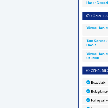
Hasar Depoz
YÜZME HAV
Yüzme Havuz
Tam Korunakl
Havuz
Yüzme Havuz
Uzunluk
GENEL BİL
Buzdolabı
Bulaşık mak
Full eşyalı 