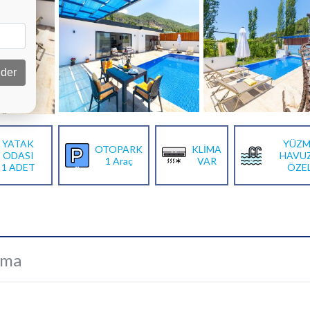
der
YATAK
YÜZM
OTOPARK
KLİMA
ODASI
HAVU
1 Araç
VAR
1 ADET
ÖZE
ama