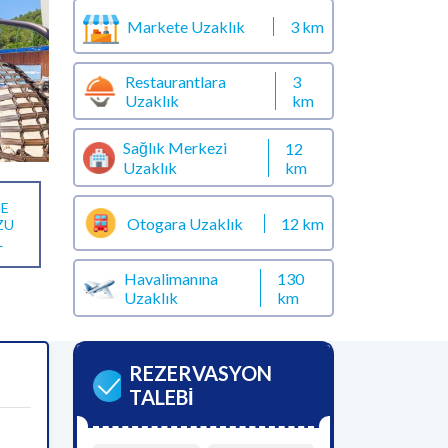
Markete Uzaklık
3 km
Restaurantlara
3
Uzaklık
km
Sağlık Merkezi
12
km
Uzaklık
E
Otogara Uzaklık
12 km
ZU
L
Havalimanına
130
Uzaklık
km
REZERVASYON
TALEBİ