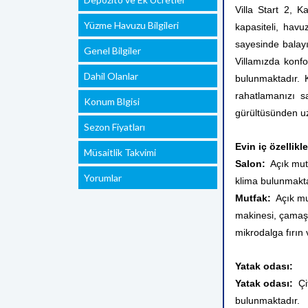
Villa Start 2, 
Yüzme Havuzu Bilgileri
kapasiteli, havu
sayesinde balayı 
Genel Bilgiler
Villamızda konf
Dahil Olanlar
bulunmaktadır. 
rahatlamanızı sa
Konum Blgisi
gürültüsünden uzak
Sezon Fiyatları
Evin iç özellikle
Müsaitlik Takvimi
Salon:
Açık mutf
Yorumlar
klima bulunmakta
Mutfak:
Açık mu
makinesi, çamaşı
mikrodalga fırın
Yatak odası:
Yatak odası:
Çi
bulunmaktadır.