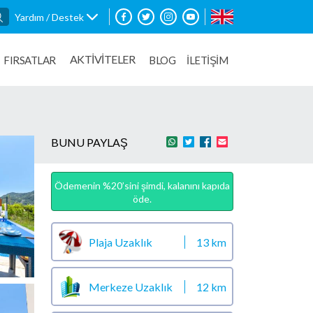
Yardım / Destek
AKTİVİTELER
FIRSATLAR
BLOG
İLETİŞİM
BUNU PAYLAŞ
Ödemenin %20’sini şimdi, kalanını kapıda
öde.
Plaja Uzaklık
13 km
Merkeze Uzaklık
12 km