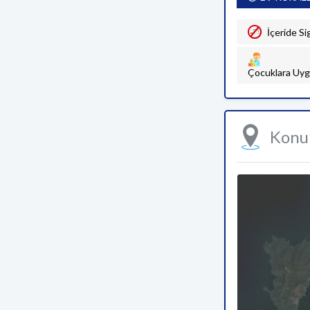
İçeride Si
Çocuklara Uyg
Kon