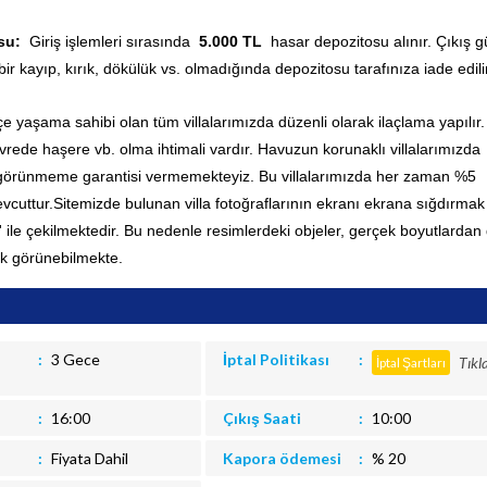
osu:
Giriş işlemleri sırasında
5.000 TL
hasar depozitosu alınır. Çıkış 
bir kayıp, kırık, dökülük vs. olmadığında depozitosu tarafınıza iade edilir
içe yaşama sahibi olan tüm villalarımızda düzenli olarak ilaçlama yapılır.
ede haşere vb. olma ihtimali vardır. Havuzun korunaklı villalarımızda
 görünmeme garantisi vermemekteyiz. Bu villalarımızda her zaman %5
vcuttur.
Sitemizde bulunan villa fotoğraflarının ekranı ekrana sığdırmak 
' ile çekilmektedir. Bu nedenle resimlerdeki objeler, gerçek boyutlardan
k görünebilmekte.
3 Gece
İptal Politikası
Tıkl
İptal Şartları
16:00
Çıkış Saati
10:00
Fiyata Dahil
Kapora ödemesi
% 20