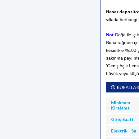
Hasar depozit
villada herhangi 
Not:
Doğa ile iç 
Buna rağmen çevr
kesinlikle %100
sakınma payı me
'Geniş Açılı Lens
büyük veya küçü
KURALLAR
Minimum
Kiralama
Giriş Saati
Elektrik - Su