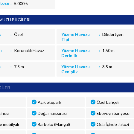
itosu
5.000 ₺
UZU BİLGİLERİ
u
Özel
Yüzme Havuzu
Dikdörtgen
Tipi
ı
Korunaklı Havuz
Yüzme Havuzu
1.50 m
Derinlik
u
7.5 m
Yüzme Havuzu
3.5 m
Genişlik
GİLER
Açık otopark
Özel bahçeli
inesi
Doğa manzarası
Ebeveyn banyosu
ve mobilyalı
Barbekü (Mangal)
Oda İçinde Jakuzi