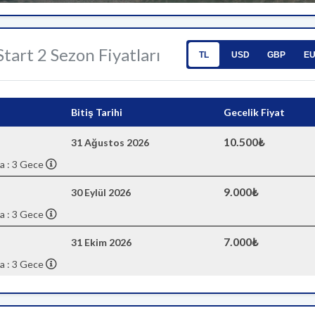
 Start 2 Sezon Fiyatları
TL
USD
GBP
E
Bitiş Tarihi
Gecelik Fiyat
10.500₺
31 Ağustos 2026
a : 3 Gece
9.000₺
30 Eylül 2026
a : 3 Gece
7.000₺
31 Ekim 2026
a : 3 Gece