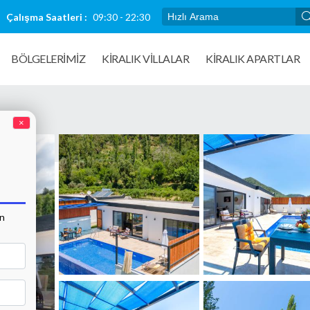
Çalışma Saatleri :
09:30 - 22:30
BÖLGELERİMİZ
KIRALIK VILLALAR
KİRALIK APARTLAR
×
an