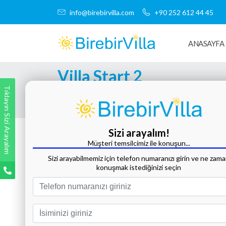
info@birebirvilla.com
+90 252 612 44 45
ANASAYFA
Villa Start 2
Tıklayın Sizi Arayalım
Tüm Fotoğrafları Göster
Sizi arayalım!
Müşteri temsilcimiz ile konuşun...
Sizi arayabilmemiz için telefon numaranızı girin ve ne zam
konuşmak istediğinizi seçin