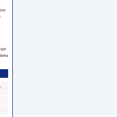
günü
.
için
 daha
a