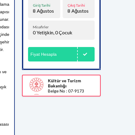
klama
Giriş Tarihi
Çıkış Tarihi
8
Ağustos
8
Ağustos
apısı
sunar.
odası
Misafirler
0
Yetişkin,
0
Çocuk
çinde
şehir
ir.
Fiyat Hesapla
ı ve
Kültür ve Turizm
Bakanlığı
aşık
Belge No : 07-9173
asası