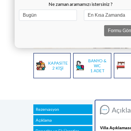
Ne zaman aramamızı istersiniz ?
Formu Gön
BANYO &
KAPASİTE
WC
2 KİŞİ
1 ADET
Açıkl
Rezervasyon
Açıklama
Villa Açıklaması
Depozito ve Ek Ücretler