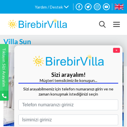
Yardım / Destek
Villa Sun
Tıklayın Sizi Arayalım
×
Sizi arayalım!
Müşteri temsilcimiz ile konuşun...
Sizi arayabilmemiz için telefon numaranızı girin ve ne
zaman konuşmak istediğinizi seçin
Tüm Fotoğrafları Göster