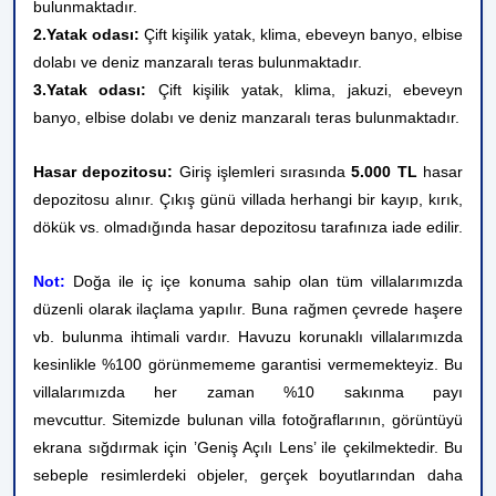
bulunmaktadır.
2.Yatak odası:
Çift kişilik yatak, klima, ebeveyn banyo,
elbise
dolabı ve deniz manzaralı teras bulunmaktadır.
3.Yatak odası:
Çift kişilik yatak, klima, jakuzi, ebeveyn
banyo, elbise dolabı ve deniz manzaralı teras bulunmaktadır.
Hasar depozitosu:
Giriş işlemleri sırasında
5.000 TL
hasar
depozitosu alınır. Çıkış günü villada herhangi bir kayıp, kırık,
dökük vs. olmadığında hasar depozitosu tarafınıza iade edilir.
Not:
Doğa ile iç içe konuma sahip olan tüm villalarımızda
düzenli olarak ilaçlama yapılır. Buna rağmen çevrede haşere
vb. bulunma ihtimali vardır. Havuzu korunaklı villalarımızda
kesinlikle %100 görünmememe garantisi vermemekteyiz. Bu
villalarımızda her zaman %10 sakınma payı
mevcuttur.
Sitemizde bulunan villa fotoğraflarının, görüntüyü
ekrana sığdırmak için ’Geniş Açılı Lens’ ile çekilmektedir. Bu
sebeple resimlerdeki objeler, gerçek boyutlarından daha