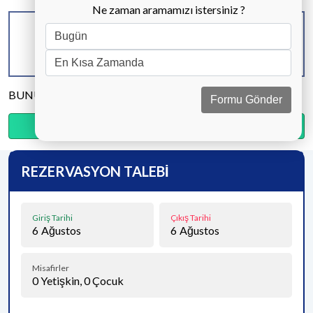
Ne zaman aramamızı istersiniz ?
KAPASİTE
BANYO & WC
YATAK ODASI
6 KİŞİ
3 ADET
3 ADET
BUNU PAYLAŞ
Formu Gönder
Ödemenin %20’sini şimdi, kalanını kapıda öde.
REZERVASYON TALEBİ
Giriş Tarihi
Çıkış Tarihi
6
Ağustos
6
Ağustos
Misafirler
0
Yetişkin,
0
Çocuk