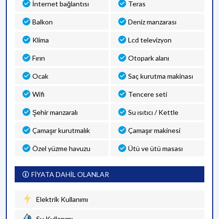
İnternet bağlantısı
Teras
Balkon
Deniz manzarası
Klima
Lcd televizyon
Fırın
Otopark alanı
Ocak
Saç kurutma makinası
Wifi
Tencere seti
Şehir manzaralı
Su ısıtıcı / Kettle
Çamaşır kurutmalık
Çamaşır makinesi
Özel yüzme havuzu
Ütü ve ütü masası
FİYATA DAHİL OLANLAR
Elektrik Kullanımı
Su Kullanımı