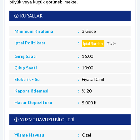
büyük veya küçük görünebilmekte.
KURALLAR
Minimum Kiralama
3 Gece
İptal Politikası
Tıkla
İptal Şartları
Giriş Saati
16:00
Çıkış Saati
10:00
Elektrik - Su
Fiyata Dahil
Kapora ödemesi
% 20
Hasar Depozitosu
5.000 ₺
YÜZME HAVUZU BİLGİLERİ
Yüzme Havuzu
Özel