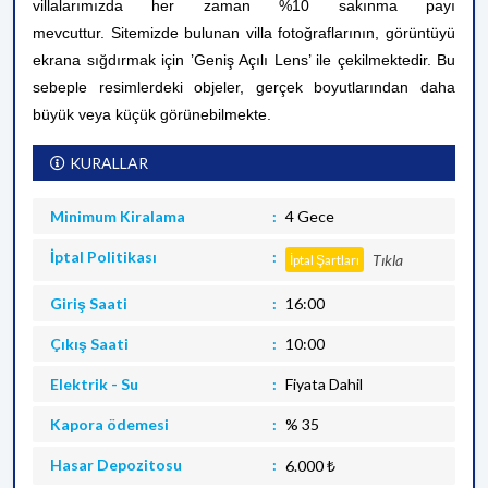
villalarımızda her zaman %10 sakınma payı
mevcuttur.
Sitemizde bulunan villa fotoğraflarının, görüntüyü
ekrana sığdırmak için ’Geniş Açılı Lens’ ile çekilmektedir. Bu
sebeple resimlerdeki objeler, gerçek boyutlarından daha
büyük veya küçük görünebilmekte.
KURALLAR
Minimum Kiralama
4 Gece
İptal Politikası
Tıkla
İptal Şartları
Giriş Saati
16:00
Çıkış Saati
10:00
Elektrik - Su
Fiyata Dahil
Kapora ödemesi
% 35
Hasar Depozitosu
6.000 ₺