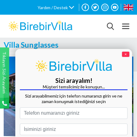
Yardım / Destek
Villa Sunglasses
Tıklayın Sizi Arayalım
×
Sizi arayalım!
Müşteri temsilcimiz ile konuşun...
Sizi arayabilmemiz için telefon numaranızı girin ve ne
zaman konuşmak istediğinizi seçin
Tüm Fotoğrafları Göster