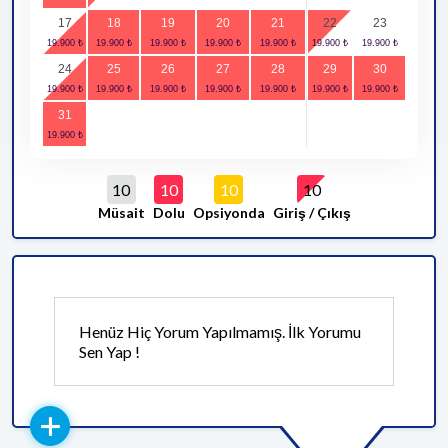
17
18
19
20
21
22
23
24
25
26
27
28
29
30
31
10
10
10
10
Müsait
Dolu
Opsiyonda
Giriş / Çıkış
Henüz Hiç Yorum Yapılmamış. İlk Yorumu
Sen Yap !