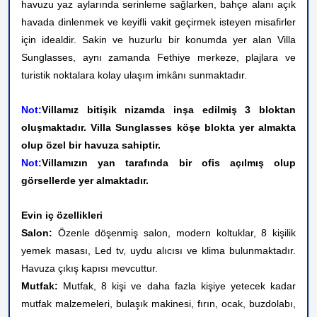
havuzu yaz aylarında serinleme sağlarken, bahçe alanı açık
havada dinlenmek ve keyifli vakit geçirmek isteyen misafirler
için idealdir. Sakin ve huzurlu bir konumda yer alan Villa
Sunglasses, aynı zamanda Fethiye merkeze, plajlara ve
turistik noktalara kolay ulaşım imkânı sunmaktadır.
Not:
Villamız bitişik nizamda inşa edilmiş 3 bloktan
oluşmaktadır. Villa Sunglasses köşe blokta yer almakta
olup özel bir havuza sahiptir.
Not:
Villamızın yan tarafında bir ofis açılmış olup
görsellerde yer almaktadır.
Evin iç özellikleri
Salon:
Özenle döşenmiş salon, modern koltuklar, 8 kişilik
yemek masası, Led tv, uydu alıcısı ve klima bulunmaktadır.
Havuza çıkış kapısı mevcuttur.
Mutfak:
Mutfak, 8 kişi ve daha fazla kişiye yetecek kadar
mutfak malzemeleri, bulaşık makinesi, fırın, ocak, buzdolabı,