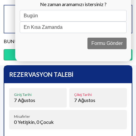
Ne zaman aramamızı istersiniz ?
KAPASİTE
BANYO & WC
YATAK ODASI
6 KİŞİ
3 ADET
3 ADET
BUNU PAYLAŞ
Formu Gönder
Ödemenin %35’sini şimdi, kalanını kapıda öde.
REZERVASYON TALEBİ
Giriş Tarihi
Çıkış Tarihi
7
Ağustos
7
Ağustos
Misafirler
0
Yetişkin,
0
Çocuk