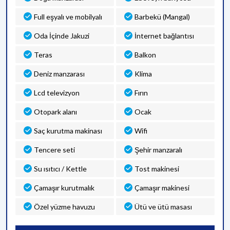
Full eşyalı ve mobilyalı
Barbekü (Mangal)
Oda İçinde Jakuzi
İnternet bağlantısı
Teras
Balkon
Deniz manzarası
Klima
Lcd televizyon
Fırın
Otopark alanı
Ocak
Saç kurutma makinası
Wifi
Tencere seti
Şehir manzaralı
Su ısıtıcı / Kettle
Tost makinesi
Çamaşır kurutmalık
Çamaşır makinesi
Özel yüzme havuzu
Ütü ve ütü masası