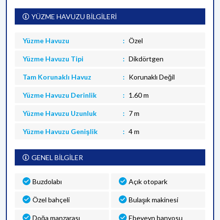
YÜZME HAVUZU BİLGİLERİ
Yüzme Havuzu
Özel
Yüzme Havuzu Tipi
Dikdörtgen
Tam Korunaklı Havuz
Korunaklı Değil
Yüzme Havuzu Derinlik
1.60 m
Yüzme Havuzu Uzunluk
7 m
Yüzme Havuzu Genişlik
4 m
GENEL BİLGİLER
Buzdolabı
Açık otopark
Özel bahçeli
Bulaşık makinesi
Doğa manzarası
Ebeveyn banyosu