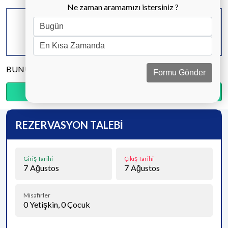
Ne zaman aramamızı istersiniz ?
KAPASİTE
BANYO & WC
YATAK ODASI
6 KİŞİ
3 ADET
3 ADET
BUNU PAYLAŞ
Formu Gönder
Ödemenin %30’sini şimdi, kalanını kapıda öde.
REZERVASYON TALEBİ
Giriş Tarihi
Çıkış Tarihi
7
Ağustos
7
Ağustos
Misafirler
0
Yetişkin,
0
Çocuk