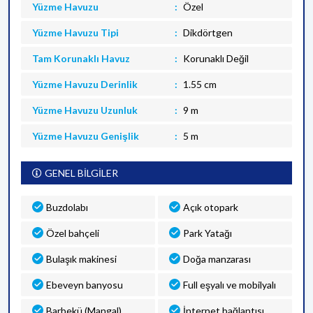
Yüzme Havuzu
Özel
Yüzme Havuzu Tipi
Dikdörtgen
Tam Korunaklı Havuz
Korunaklı Değil
Yüzme Havuzu Derinlik
1.55 cm
Yüzme Havuzu Uzunluk
9 m
Yüzme Havuzu Genişlik
5 m
GENEL BİLGİLER
Buzdolabı
Açık otopark
Özel bahçeli
Park Yatağı
Bulaşık makinesi
Doğa manzarası
Ebeveyn banyosu
Full eşyalı ve mobilyalı
Barbekü (Mangal)
İnternet bağlantısı