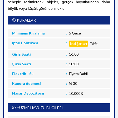
sebeple resimlerdeki objeler, gerçek boyutlarından daha
büyük veya küçük görünebilmekte.
KURALLAR
Minimum Kiralama
5 Gece
İptal Politikası
Tıkla
İptal Şartları
Giriş Saati
16:00
Çıkış Saati
10:00
Elektrik - Su
Fiyata Dahil
Kapora ödemesi
% 30
Hasar Depozitosu
10.000 ₺
YÜZME HAVUZU BİLGİLERİ