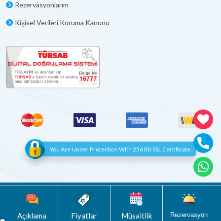
Rezervasyonlarım
Kişisel Verileri Koruma Kanunu
You Are Under Protection With 256 Bit SSL Certificate.
© Copyright 2012 - 2022 | All Rights Reserved
Böceksoft
Açıklama
Fiyatlar
Müsaitlik
Rezervasyon