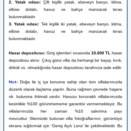
2. Yatak odası:
Çift kişilik yatak, ebeveyn banyo, klima,
elbise dolabı, havuz ve bahçe manzaralı teras
bulunmaktadır.
3. Yatak odası:
Tek kişilik iki yatak, ebeveyn banyo, klima,
elbise dolabı, havuz ve bahçe manzaralı teras
bulunmaktadır.
Hasar depozitosu:
Giriş işlemleri sırasında
10.000 TL
hasar
depozitosu alınır. Çıkış günü villa da herhangi bir kayıp, kırık,
dökük vs. olmadığında hasar depozitosu tarafınıza iade edilir.
Not:
Doğa ile iç içe konuma sahip olan tüm villalarımızda
düzenli olarak ilaçlama yapılır. Buna rağmen çevrede haşere
vb. bulunma ihtimali vardır. Havuzu korunaklı villalarımızda
kesinlikle %100 görünmememe garantisi vermemekteyiz. Bu
villalarımızda her zaman %10 sakınma payı
mevcuttur.
Sitemizde bulunan villa fotoğraflarının, görüntüyü
ekrana sığdırmak için ’Geniş Açılı Lens’ ile çekilmektedir. Bu