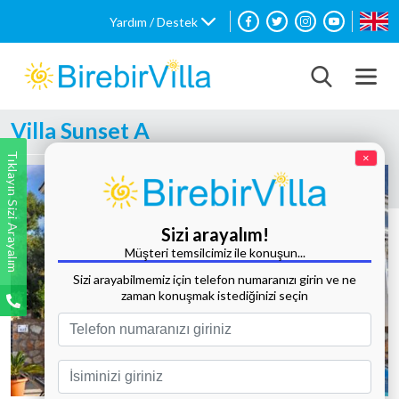
Yardım / Destek
Villa Sunset A
Tıklayın Sizi Arayalım
×
Sizi arayalım!
Müşteri temsilcimiz ile konuşun...
Sizi arayabilmemiz için telefon numaranızı girin ve ne
zaman konuşmak istediğinizi seçin
Tüm Fotoğrafları Göster