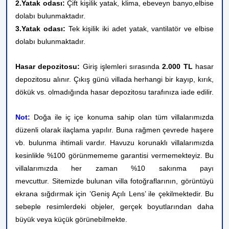
2.Yatak odası:
Çift kişilik yatak, klima, ebeveyn banyo,elbise
dolabı
bulunmaktadır.
3.Yatak odası:
Tek kişilik iki adet yatak, vantilatör ve elbise
dolabı bulunmaktadır.
Hasar depozitosu:
Giriş işlemleri sırasında
2.000 TL
hasar
depozitosu alınır. Çıkış günü villada herhangi bir kayıp, kırık,
dökük vs. olmadığında hasar depozitosu tarafınıza iade edilir.
Not:
Doğa ile iç içe konuma sahip olan tüm villalarımızda
düzenli olarak ilaçlama yapılır. Buna rağmen çevrede haşere
vb. bulunma ihtimali vardır. Havuzu korunaklı villalarımızda
kesinlikle %100 görünmememe garantisi vermemekteyiz. Bu
villalarımızda her zaman %10 sakınma payı
mevcuttur.
Sitemizde bulunan villa fotoğraflarının, görüntüyü
ekrana sığdırmak için ’Geniş Açılı Lens’ ile çekilmektedir. Bu
sebeple resimlerdeki objeler, gerçek boyutlarından daha
büyük veya küçük görünebilmekte.