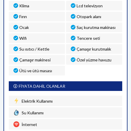
Klima
Lcd televizyon
Fırın
Otopark alanı
Ocak
Saç kurutma makinası
Wifi
Tencere seti
Su ısıtıcı / Kettle
Çamaşır kurutmalık
Çamaşır makinesi
Özel yüzme havuzu
Ütü ve ütü masası
FİYATA DAHİL OLANLAR
Elektrik Kullanımı
Su Kullanımı
İnternet