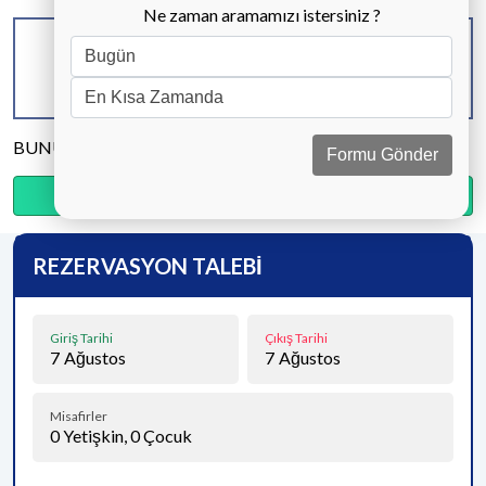
Ne zaman aramamızı istersiniz ?
KAPASİTE
BANYO & WC
YATAK ODASI
6 KİŞİ
3 ADET
3 ADET
BUNU PAYLAŞ
Formu Gönder
Ödemenin %20’sini şimdi, kalanını kapıda öde.
REZERVASYON TALEBİ
Giriş Tarihi
Çıkış Tarihi
7
Ağustos
7
Ağustos
Misafirler
0
Yetişkin,
0
Çocuk