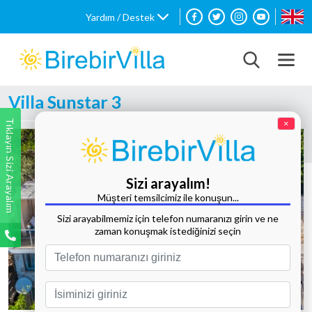
Yardım / Destek
Villa Sunstar 3
Tıklayın Sizi Arayalım
×
Sizi arayalım!
Müşteri temsilcimiz ile konuşun...
Sizi arayabilmemiz için telefon numaranızı girin ve ne
zaman konuşmak istediğinizi seçin
Tüm Fotoğrafları Göster