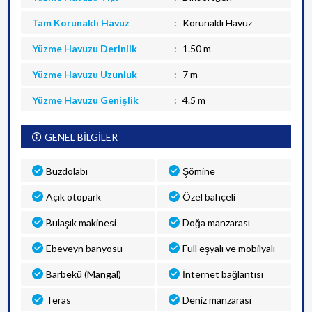
Tam Korunaklı Havuz
Korunaklı Havuz
Yüzme Havuzu Derinlik
1.50 m
Yüzme Havuzu Uzunluk
7 m
Yüzme Havuzu Genişlik
4.5 m
GENEL BİLGİLER
Buzdolabı
Şömine
Açık otopark
Özel bahçeli
Bulaşık makinesi
Doğa manzarası
Ebeveyn banyosu
Full eşyalı ve mobilyalı
Barbekü (Mangal)
İnternet bağlantısı
Teras
Deniz manzarası