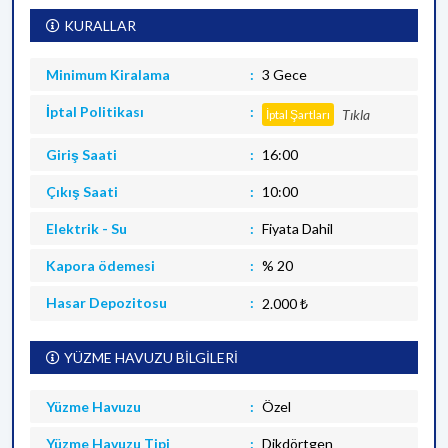
KURALLAR
Minimum Kiralama
3 Gece
İptal Politikası
Tıkla
İptal Şartları
Giriş Saati
16:00
Çıkış Saati
10:00
Elektrik - Su
Fiyata Dahil
Kapora ödemesi
% 20
Hasar Depozitosu
2.000 ₺
YÜZME HAVUZU BİLGİLERİ
Yüzme Havuzu
Özel
Yüzme Havuzu Tipi
Dikdörtgen