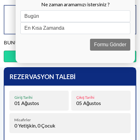
Ne zaman aramamızı istersiniz ?
KAPASİTE
BANYO & WC
YATAK ODASI
10 KİŞİ
5 ADET
5 ADET
BUNU PAYLAŞ
Formu Gönder
Ödemenin %15’sini şimdi, kalanını kapıda öde.
REZERVASYON TALEBİ
Giriş Tarihi
Çıkış Tarihi
01
Ağustos
05
Ağustos
Misafirler
0
Yetişkin,
0
Çocuk