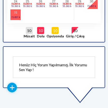
24
25
26
27
28
29
30
31
10
10
10
10
Müsait
Dolu
Opsiyonda
Giriş / Çıkış
Henüz Hiç Yorum Yapılmamış. İlk Yorumu
Sen Yap !