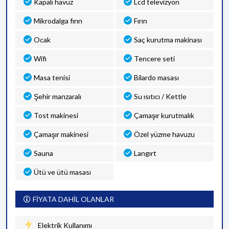
Kapalı havuz
Lcd televizyon
Mikrodalga fırın
Fırın
Ocak
Saç kurutma makinası
Wifi
Tencere seti
Masa tenisi
Bilardo masası
Şehir manzaralı
Su ısıtıcı / Kettle
Tost makinesi
Çamaşır kurutmalık
Çamaşır makinesi
Özel yüzme havuzu
Sauna
Langırt
Ütü ve ütü masası
FİYATA DAHİL OLANLAR
Elektrik Kullanımı