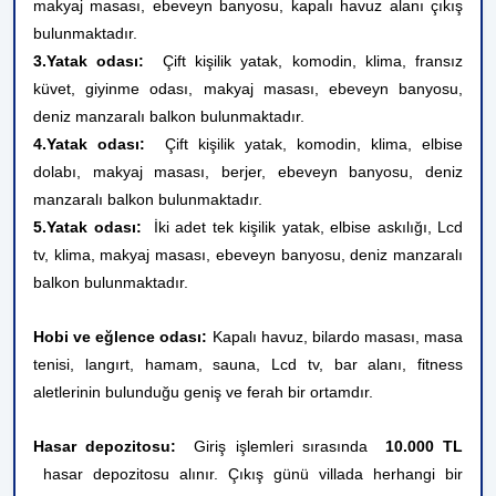
makyaj masası, ebeveyn banyosu, kapalı havuz alanı çıkış
bulunmaktadır.
3.Yatak odası:
Çift kişilik yatak, komodin, klima, fransız
küvet, giyinme odası, makyaj masası, ebeveyn banyosu,
deniz manzaralı balkon
bulunmaktadır.
4.Yatak odası:
Çift kişilik yatak, komodin, klima, elbise
dolabı, makyaj masası, berjer, ebeveyn banyosu, deniz
manzaralı balkon
bulunmaktadır.
5.Yatak odası:
İki adet tek kişilik yatak, elbise askılığı
, Lcd
tv,
klima, makyaj masası,
ebeveyn banyosu, deniz manzaralı
balkon bulunmaktadır.
Hobi ve eğlence odası:
Kapalı havuz, bilardo masası, masa
tenisi, langırt, hamam, sauna, Lcd tv, bar alanı, fitness
aletlerinin bulunduğu geniş ve ferah bir ortamdır.
Hasar depozitosu:
Giriş işlemleri sırasında
10.000 TL
hasar depozitosu alınır. Çıkış günü villada herhangi bir