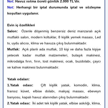
Not:
Havuz ısıtma ücreti günlük 2.000 TL'dir.
Not:
Herhangi bir iptal durumunda iptal ve sözleşme
koşulları uygulanır.
Evin iç özellikleri
Salon:
Özenle döşenmiş benzersiz deniz manzaralı açık
mutfaklı salon, modern koltuklar, 8 kişilik yemek masası, Led
tv, uydu alıcısı, klima ve havuza çıkış bulunmaktadır.
Mutfak:
Açık planlı ada mutfak, 10 kişi ve daha fazla kişiye
yetecek kadar mutfak malzemeleri, bulaşık makinesi,
mikrodalga fırın, fırın, tost makinesi, ocak, buzdolabı, çaycı
ve kahve makinesi bulunmaktadır.
Yatak odaları:
1.Yatak odası:
Çift kişilik yatak, komodin, klima,
fransız küvet, elbise dolabı, makyaj masası, ebeveyn
banyosu, kapalı havuz alanından çıkış bulunmaktadır.
2.Yatak odası:
İki adet tek kişilik yatak, elbise askılığı, klima,