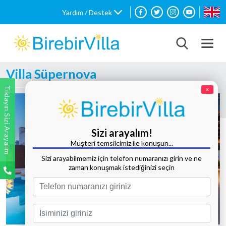
Yardım / Destek
Villa Süpernova
Tıklayın Sizi Arayalım
×
Sizi arayalım!
Müşteri temsilcimiz ile konuşun...
Sizi arayabilmemiz için telefon numaranızı girin ve ne
zaman konuşmak istediğinizi seçin
Tüm Fotoğrafları Göster