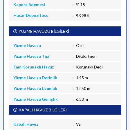
Kapora ödemesi
% 15
Hasar Depozitosu
9.998 ₺
YÜZME HAVUZU BİLGİLERİ
Yüzme Havuzu
Özel
Yüzme Havuzu Tipi
Dikdörtgen
Tam Korunaklı Havuz
Korunaklı Değil
Yüzme Havuzu Derinlik
1.45 m
Yüzme Havuzu Uzunluk
12.50 m
Yüzme Havuzu Genişlik
6.50 m
KAPALI HAVUZ BİLGİLERİ
Kapalı Havuz
Var