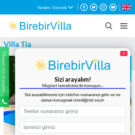
Yardım / Destek
Villa Tia
Tıklayın Sizi Arayalım
×
Sizi arayalım!
Müşteri temsilcimiz ile konuşun...
Sizi arayabilmemiz için telefon numaranızı girin ve ne
zaman konuşmak istediğinizi seçin
Tüm Fotoğrafları Göster