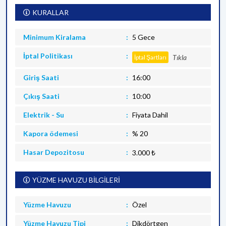
KURALLAR
Minimum Kiralama
5 Gece
İptal Politikası
Tıkla
İptal Şartları
Giriş Saati
16:00
Çıkış Saati
10:00
Elektrik - Su
Fiyata Dahil
Kapora ödemesi
% 20
Hasar Depozitosu
3.000 ₺
YÜZME HAVUZU BİLGİLERİ
Yüzme Havuzu
Özel
Yüzme Havuzu Tipi
Dikdörtgen