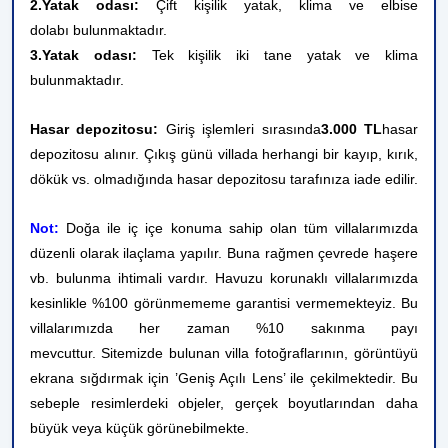
2.Yatak odası:
Çift kişilik yatak
, klima ve
el
bise
dolabı bulunmaktadır.
3.Yatak odası:
Tek kişilik iki tane yatak ve
klima
bulunmaktadır.
Hasar depozitosu:
Giriş işlemleri sırasında
3.000 TL
hasar
depozitosu alınır. Çıkış günü villada herhangi bir kayıp, kırık,
dökük vs. olmadığında hasar depozitosu tarafınıza iade edilir.
Not:
Doğa ile iç içe konuma sahip olan tüm villalarımızda
düzenli olarak ilaçlama yapılır. Buna rağmen çevrede haşere
vb. bulunma ihtimali vardır. Havuzu korunaklı villalarımızda
kesinlikle %100 görünmememe garantisi vermemekteyiz. Bu
villalarımızda her zaman %10 sakınma payı
mevcuttur.
Sitemizde bulunan villa fotoğraflarının, görüntüyü
ekrana sığdırmak için ’Geniş Açılı Lens’ ile çekilmektedir. Bu
sebeple resimlerdeki objeler, gerçek boyutlarından daha
büyük veya küçük görünebilmekte.