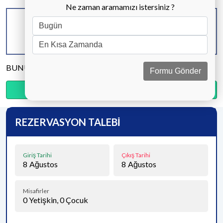
Ne zaman aramamızı istersiniz ?
KAPASİTE
BANYO & WC
YATAK ODASI
6 KİŞİ
3 ADET
3 ADET
BUNU PAYLAŞ
Formu Gönder
Ödemenin %20’sini şimdi, kalanını kapıda öde.
REZERVASYON TALEBİ
Giriş Tarihi
Çıkış Tarihi
8
Ağustos
8
Ağustos
Misafirler
0
Yetişkin,
0
Çocuk