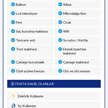
Balkon
Klima
Lcd televizyon
Mikrodalga fırın
Fırın
Ocak
Saç kurutma makinası
Wifi
Tencere seti
Su ısıtıcı / Kettle
Tost makinesi
Ekmek kızartma
makinesi
Çamaşır kurutmalık
Çamaşır makinesi
Özel yüzme havuzu
Ütü ve ütü masası
FİYATA DAHİL OLANLAR
Elektrik Kullanımı
Su Kullanımı