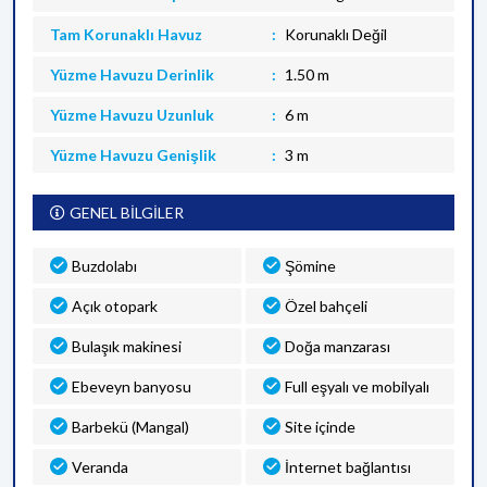
Tam Korunaklı Havuz
Korunaklı Değil
Yüzme Havuzu Derinlik
1.50 m
Yüzme Havuzu Uzunluk
6 m
Yüzme Havuzu Genişlik
3 m
GENEL BİLGİLER
Buzdolabı
Şömine
Açık otopark
Özel bahçeli
Bulaşık makinesi
Doğa manzarası
Ebeveyn banyosu
Full eşyalı ve mobilyalı
Barbekü (Mangal)
Site içinde
Veranda
İnternet bağlantısı