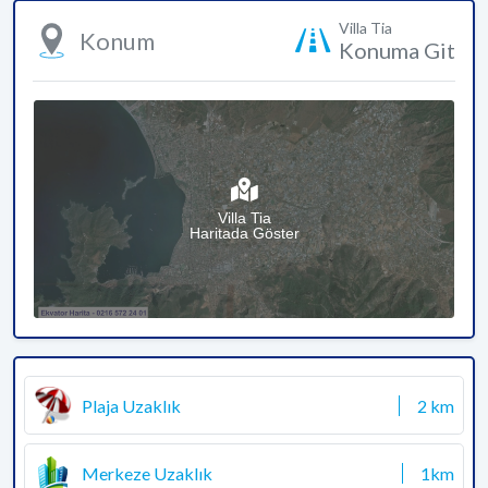
Villa Tia
Konum
Konuma Git
Villa Tia
Haritada Göster
Plaja Uzaklık
2 km
Merkeze Uzaklık
1km