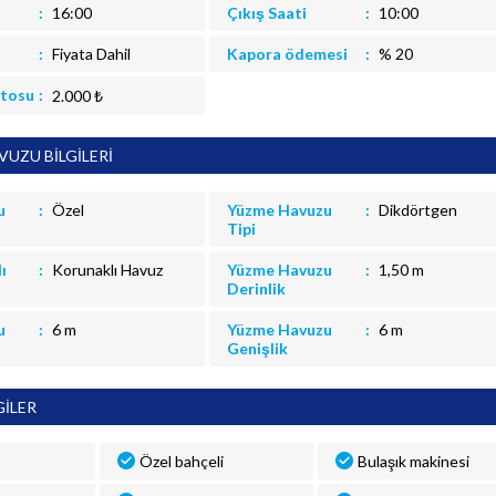
16:00
Çıkış Saati
10:00
Fiyata Dahil
Kapora ödemesi
% 20
itosu
2.000 ₺
UZU BİLGİLERİ
u
Özel
Yüzme Havuzu
Dikdörtgen
Tipi
ı
Korunaklı Havuz
Yüzme Havuzu
1,50 m
Derinlik
u
6 m
Yüzme Havuzu
6 m
Genişlik
GİLER
Özel bahçeli
Bulaşık makinesi