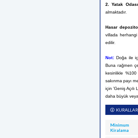
2. Yatak Odas
almaktadır.
Hasar depozit
villada herhangi
edilir.
Not:
Doğa ile i
Buna rağmen çev
kesinlikle %10
sakınma payı me
için ’Geniş Açılı
daha büyük veya
KURALLAR
Minimum
Kiralama