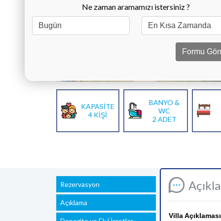
Ne zaman aramamızı istersiniz ?
Formu Gön
BANYO &
KAPASİTE
WC
4 KİŞİ
2 ADET
Açıkl
Rezervasyon
Açıklama
Villa Açıklaması
Depozito ve Ek Ücretler