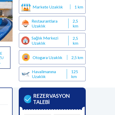
Markete Uzaklık
1 km
Restaurantlara
2,5
Uzaklık
km
Sağlık Merkezi
2,5
km
Uzaklık
E
Otogara Uzaklık
2,5 km
ZU
L
Havalimanına
125
Uzaklık
km
REZERVASYON
TALEBİ