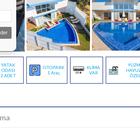
der
YATAK
YÜZM
OTOPARK
KLİMA
ODASI
HAVU
1 Araç
VAR
2 ADET
ÖZE
ama