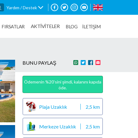
Yardım / Destek
AKTİVİTELER
FIRSATLAR
BLOG
İLETİŞİM
BUNU PAYLAŞ
Ödemenin %20’sini şimdi, kalanını kapıda
öde.
Plaja Uzaklık
2,5 km
Merkeze Uzaklık
2,5 km