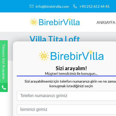
info@birebirvilla.com
+90 252 612 44 45
ANASAYFA
Villa Tita Loft
Tıklayın Sizi Arayalım
Tüm Fotoğrafları Göster
Sizi arayalım!
Müşteri temsilcimiz ile konuşun...
Sizi arayabilmemiz için telefon numaranızı girin ve ne zam
konuşmak istediğinizi seçin