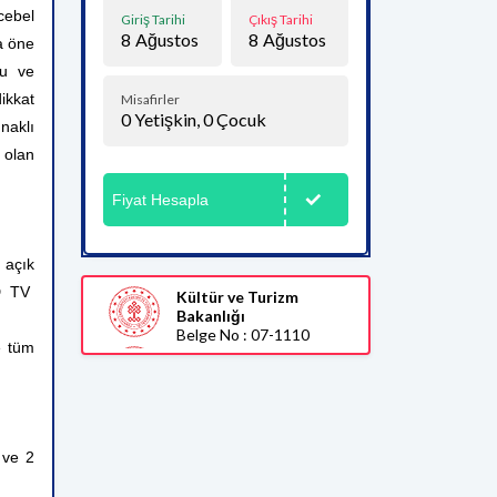
cebel
Giriş Tarihi
Çıkış Tarihi
8
Ağustos
8
Ağustos
a öne
lu ve
ikkat
Misafirler
0
Yetişkin,
0
Çocuk
unaklı
a olan
Fiyat Hesapla
 açık
CD TV
Kültür ve Turizm
Bakanlığı
Belge No : 07-1110
e tüm
ı ve 2