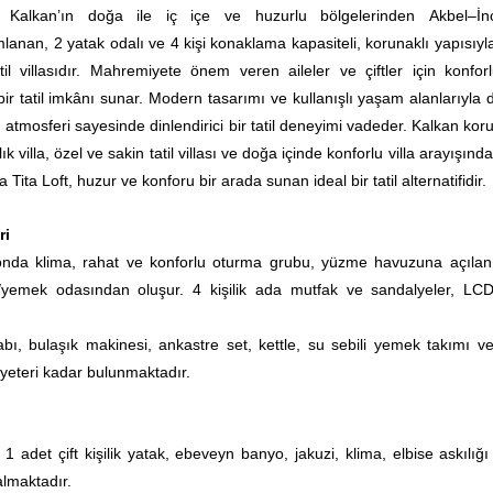
t, Kalkan’ın doğa ile iç içe ve huzurlu bölgelerinden Akbel–İn
anan, 2 yatak odalı ve 4 kişi konaklama kapasiteli, korunaklı yapısıyl
til villasıdır. Mahremiyete önem veren aileler ve çiftler için konfor
ir tatil imkânı sunar. Modern tasarımı ve kullanışlı yaşam alanlarıyla d
n atmosferi sayesinde dinlendirici bir tatil deneyimi vadeder. Kalkan kor
ralık villa, özel ve sakin tatil villası ve doğa içinde konforlu villa arayışınd
lla Tita Loft, huzur ve konforu bir arada sunan ideal bir tatil alternatifidir.
ri
nda klima, rahat ve konforlu oturma grubu, yüzme havuzuna açılan
/yemek odasından oluşur. 4 kişilik ada mutfak ve sandalyeler, L
bı, bulaşık makinesi, ankastre set, kettle, su sebili yemek takımı v
 yeteri kadar bulunmaktadır.
:
1 adet çift kişilik yatak, ebeveyn banyo, jakuzi, klima, elbise askılığ
almaktadır.