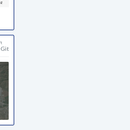
ez
ft
Git