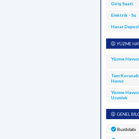
Giriş Saati
Elektrik - Su
Hasar Depoz
YÜZME HAV
Yüzme Havuz
Tam Korunakl
Havuz
Yüzme Havuz
Uzunluk
GENEL BİL
Buzdolabı