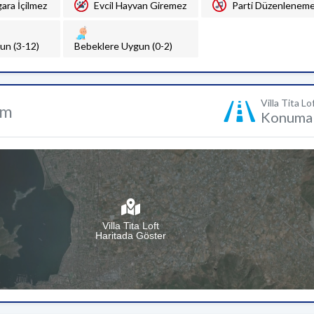
gara İçilmez
Evcil Hayvan Giremez
Parti Düzenlenem
un (3-12)
Bebeklere Uygun (0-2)
Villa Tita Lo
um
Konuma 
Villa Tita Loft
Haritada Göster