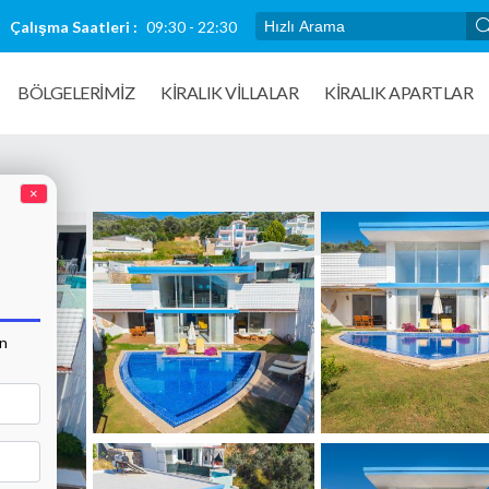
Çalışma Saatleri :
09:30 - 22:30
BÖLGELERİMİZ
KIRALIK VILLALAR
KİRALIK APARTLAR
×
an