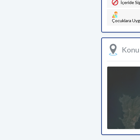
İçeride Si
Çocuklara Uyg
Kon