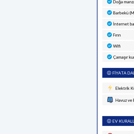
Doğa manza
Barbekü (M
İnternet ba
Fırın
Wifi
Çamaşır ku
FİYATA DA
Elektrik K
Havuz ve 
EV KURAL