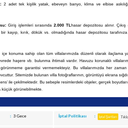
ı:
2 adet tek kişilik yatak, ebeveyn banyo, klima ve elbise askılığ
osu:
Giriş işlemleri sırasında
2.000 TL
hasar depozitosu alınır. Çıkış
 bir kayıp, kırık, dökük vs. olmadığında hasar depozitosu tarafınıza
ç içe konuma sahip olan tüm villalarımızda düzenli olarak ilaçlama yap
rede haşere vb. bulunma ihtimali vardır. Havuzu korunaklı villaları
0 görünmeme garantisi vermemekteyiz. Bu villalarımızda her zama
vcuttur.
Sitemizde bulunan villa fotoğraflarının, görüntüyü ekrana sığd
 Lens’ ile çekilmektedir. Bu sebeple resimlerdeki objeler, gerçek boyutla
 küçük görünebilmekte.
3 Gece
İptal Politikası
Tıkl
İptal Şartları