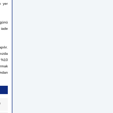
ı yer
 günü
 iade
ılır.
mızda
n %10
ırmak
rından
a