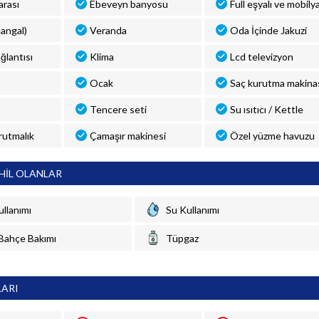
rası
Ebeveyn banyosu
Full eşyalı ve mobilya
angal)
Veranda
Oda İçinde Jakuzi
ğlantısı
Klima
Lcd televizyon
Ocak
Saç kurutma makina
Tencere seti
Su ısıtıcı / Kettle
rutmalık
Çamaşır makinesi
Özel yüzme havuzu
HİL OLANLAR
ullanımı
Su Kullanımı
Bahçe Bakımı
Tüpgaz
LARI