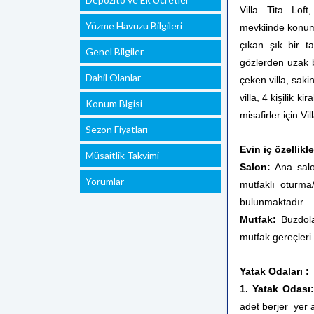
Villa Tita Lof
Yüzme Havuzu Bilgileri
mevkiinde konuml
çıkan şık bir ta
Genel Bilgiler
gözlerden uzak b
Dahil Olanlar
çeken villa, saki
villa, 4 kişilik ki
Konum Blgisi
misafirler için Vi
Sezon Fiyatları
Evin iç özellikle
Müsaitlik Takvimi
Salon:
Ana salo
Yorumlar
mutfaklı oturma
bulunmaktadır.
Mutfak:
Buzdola
mutfak gereçleri
Yatak Odaları :
1. Yatak Odası
adet berjer yer 