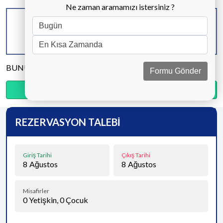
Ne zaman aramamızı istersiniz ?
KAPASİTE
BANYO & WC
YATAK ODASI
6 KİŞİ
3 ADET
3 ADET
BUNU PAYLAŞ
Formu Gönder
Ödemenin %35’sini şimdi, kalanını kapıda öde.
REZERVASYON TALEBİ
Giriş Tarihi
Çıkış Tarihi
8
Ağustos
8
Ağustos
Misafirler
0
Yetişkin,
0
Çocuk