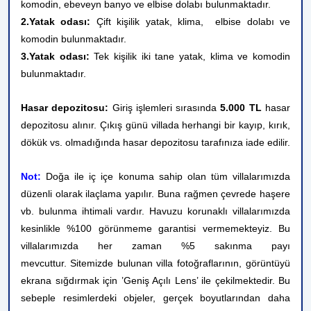
komodin, ebeveyn banyo ve elbise dolabı bulunmaktadır.
2.Yatak odası:
Çift kişilik yatak, klima,
elbise dolabı ve
komodin bulunmaktadır.
3.Yatak odası:
Tek kişilik iki tane yatak, klima ve komodin
bulunmaktadır.
Hasar depozitosu:
Giriş işlemleri sırasında
5.000 TL
hasar
depozitosu alınır. Çıkış günü villada herhangi bir kayıp, kırık,
dökük vs. olmadığında hasar depozitosu tarafınıza iade edilir.
Not:
Doğa ile iç içe konuma sahip olan tüm villalarımızda
düzenli olarak ilaçlama yapılır. Buna rağmen çevrede haşere
vb. bulunma ihtimali vardır. Havuzu korunaklı villalarımızda
kesinlikle %100 görünmeme garantisi vermemekteyiz. Bu
villalarımızda her zaman %5 sakınma payı
mevcuttur.
Sitemizde bulunan villa fotoğraflarının, görüntüyü
ekrana sığdırmak için ’Geniş Açılı Lens’ ile çekilmektedir. Bu
sebeple resimlerdeki objeler, gerçek boyutlarından daha