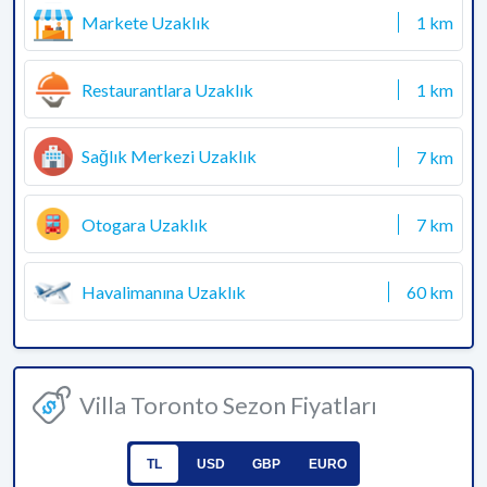
Markete Uzaklık
1 km
Restaurantlara Uzaklık
1 km
Sağlık Merkezi Uzaklık
7 km
Otogara Uzaklık
7 km
Havalimanına Uzaklık
60 km
Villa Toronto Sezon Fiyatları
TL
USD
GBP
EURO