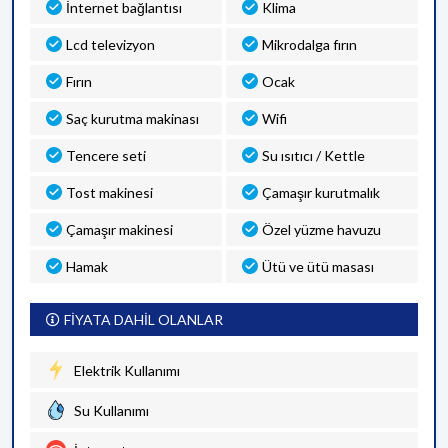
İnternet bağlantısı
Klima
Lcd televizyon
Mikrodalga fırın
Fırın
Ocak
Saç kurutma makinası
Wifi
Tencere seti
Su ısıtıcı / Kettle
Tost makinesi
Çamaşır kurutmalık
Çamaşır makinesi
Özel yüzme havuzu
Hamak
Ütü ve ütü masası
FİYATA DAHİL OLANLAR
Elektrik Kullanımı
Su Kullanımı