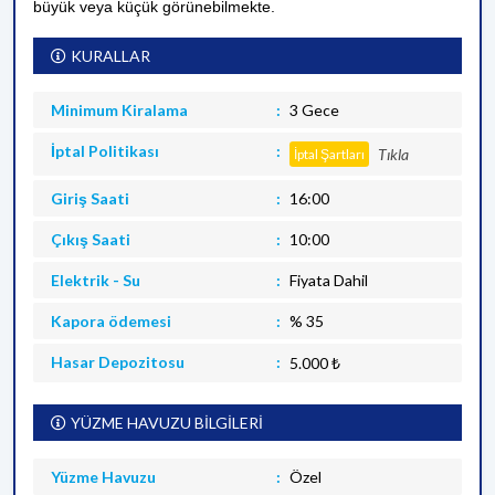
büyük veya küçük görünebilmekte.
KURALLAR
Minimum Kiralama
3 Gece
İptal Politikası
Tıkla
İptal Şartları
Giriş Saati
16:00
Çıkış Saati
10:00
Elektrik - Su
Fiyata Dahil
Kapora ödemesi
% 35
Hasar Depozitosu
5.000 ₺
YÜZME HAVUZU BİLGİLERİ
Yüzme Havuzu
Özel