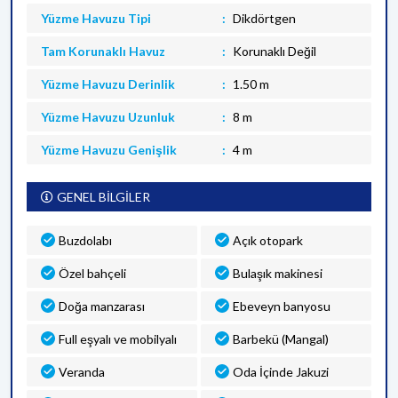
Yüzme Havuzu Tipi
Dikdörtgen
Tam Korunaklı Havuz
Korunaklı Değil
Yüzme Havuzu Derinlik
1.50 m
Yüzme Havuzu Uzunluk
8 m
Yüzme Havuzu Genişlik
4 m
GENEL BİLGİLER
Buzdolabı
Açık otopark
Özel bahçeli
Bulaşık makinesi
Doğa manzarası
Ebeveyn banyosu
Full eşyalı ve mobilyalı
Barbekü (Mangal)
Veranda
Oda İçinde Jakuzi