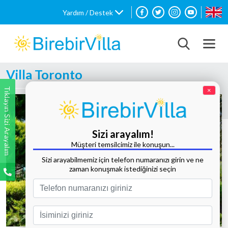
Yardım / Destek
Villa Toronto
Tıklayın Sizi Arayalım
×
Sizi arayalım!
Müşteri temsilcimiz ile konuşun...
Sizi arayabilmemiz için telefon numaranızı girin ve ne
zaman konuşmak istediğinizi seçin
Tüm Fotoğrafları Göster