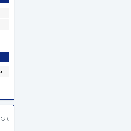
ez
Git