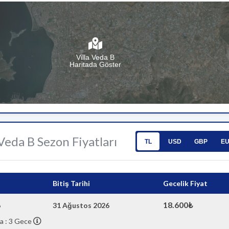
Villa Veda B
Haritada Göster
 Veda B Sezon Fiyatları
TL
USD
GBP
E
Bitiş Tarihi
Gecelik Fiyat
18.600₺
6
31 Ağustos 2026
a : 3 Gece