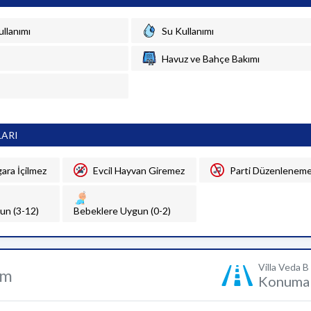
ullanımı
Su Kullanımı
Havuz ve Bahçe Bakımı
LARI
gara İçilmez
Evcil Hayvan Giremez
Parti Düzenlenem
un (3-12)
Bebeklere Uygun (0-2)
Villa Veda B
um
Konuma 