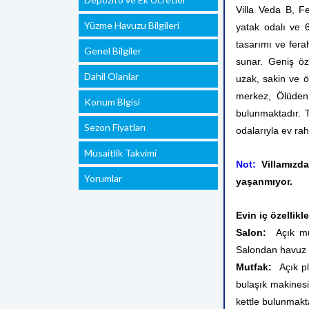
Villa Veda B, F
Yüzme Havuzu Bilgileri
yatak odalı ve 6
tasarımı ve ferah
Genel Bilgiler
sunar. Geniş öz
Dahil Olanlar
uzak, sakin ve 
merkez, Ölüdeni
Konum Blgisi
bulunmaktadır. 
Sezon Fiyatları
odalarıyla ev rah
Müsaitlik Takvimi
Not:
Villamızd
Yorumlar
yaşanmıyor.
Evin iç özellikle
Salon:
Açık mut
Salondan havuz v
Mutfak:
Açık pla
bulaşık makinesi,
kettle bulunmakt