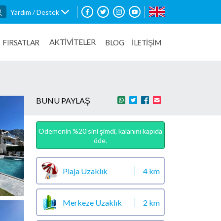
Yardım / Destek
AKTİVİTELER
FIRSATLAR
BLOG
İLETİŞİM
BUNU PAYLAŞ
Ödemenin %20’sini şimdi, kalanını kapıda
öde.
Plaja Uzaklık
4 km
Merkeze Uzaklık
2 km