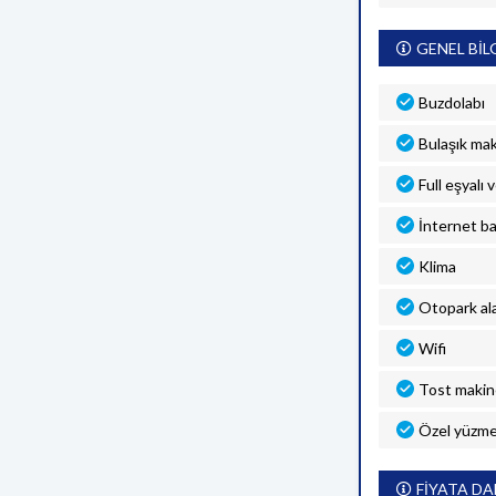
GENEL BİL
Buzdolabı
Bulaşık mak
Full eşyalı 
İnternet ba
Klima
Otopark al
Wifi
Tost makin
Özel yüzme
FİYATA DA