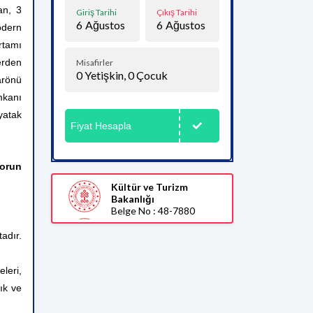
an, 3
Giriş Tarihi
Çıkış Tarihi
6
Ağustos
6
Ağustos
odern
ortamı
erden
Misafirler
0
Yetişkin,
0
Çocuk
arönü
mkanı
yatak
Fiyat Hesapla
sorun
Kültür ve Turizm
Bakanlığı
Belge No : 48-7880
adır.
leri,
ık ve