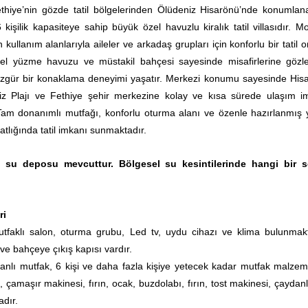
ethiye’nin gözde tatil bölgelerinden Ölüdeniz Hisarönü’nde konumlan
 kişilik kapasiteye sahip büyük özel havuzlu kiralık tatil villasıdır. M
 kullanım alanlarıyla aileler ve arkadaş grupları için konforlu bir tatil 
el yüzme havuzu ve müstakil bahçesi sayesinde misafirlerine gözl
özgür bir konaklama deneyimi yaşatır. Merkezi konumu sayesinde His
z Plajı ve Fethiye şehir merkezine kolay ve kısa sürede ulaşım i
Tam donanımlı mutfağı, konforlu oturma alanı ve özenle hazırlanmış 
atlığında tatil imkanı sunmaktadır.
a su deposu mevcuttur. Bölgesel su kesintilerinde hangi bir 
ri
faklı salon, oturma grubu, Led tv, uydu cihazı ve klima bulunmakt
e bahçeye çıkış kapısı vardır.
nlı mutfak, 6 kişi ve daha fazla kişiye yetecek kadar mutfak malzeme
 çamaşır makinesi, fırın, ocak, buzdolabı, fırın, tost makinesi, çaydanl
adır.