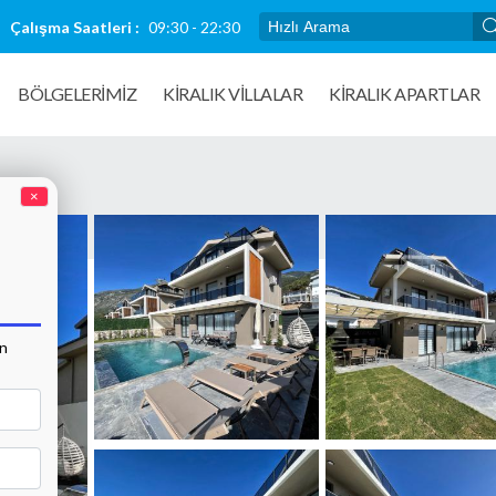
Çalışma Saatleri :
09:30 - 22:30
BÖLGELERİMİZ
KIRALIK VILLALAR
KİRALIK APARTLAR
×
an