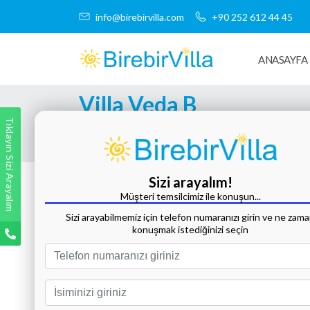
info@birebirvilla.com
+90 252 612 44 45
ANASAYFA
Villa Veda B
Tıklayın Sizi Arayalım
Tüm Fotoğrafları Göster
Sizi arayalım!
Müşteri temsilcimiz ile konuşun...
Sizi arayabilmemiz için telefon numaranızı girin ve ne zam
konuşmak istediğinizi seçin