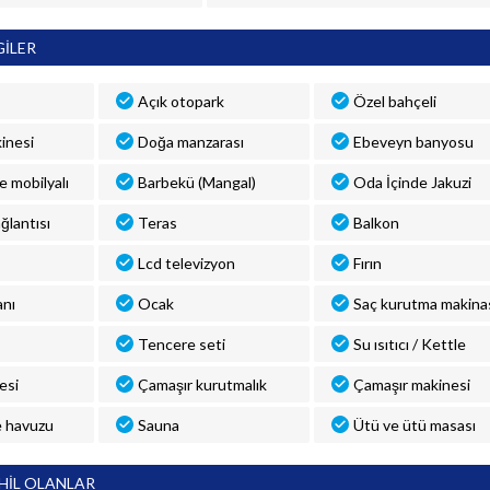
GİLER
Açık otopark
Özel bahçeli
inesi
Doğa manzarası
Ebeveyn banyosu
ve mobilyalı
Barbekü (Mangal)
Oda İçinde Jakuzi
ğlantısı
Teras
Balkon
Lcd televizyon
Fırın
anı
Ocak
Saç kurutma makina
Tencere seti
Su ısıtıcı / Kettle
esi
Çamaşır kurutmalık
Çamaşır makinesi
 havuzu
Sauna
Ütü ve ütü masası
HİL OLANLAR