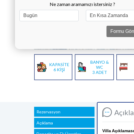
Ne zaman aramamızı istersiniz ?
Formu Gön
BANYO &
KAPASİTE
WC
6 KİŞİ
3 ADET
Açıkl
Rezervasyon
Açıklama
Villa Açıklaması
Depozito ve Ek Ücretler