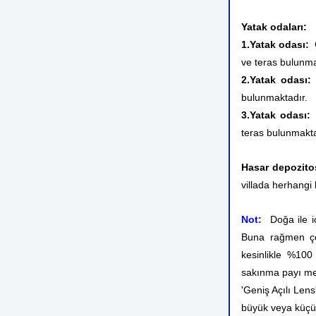
Yatak odaları:
1.Yatak odası:
Ç
ve teras bulunma
2.Yatak odası:
Ç
bulunmaktadır.
3.Yatak odası:
T
teras bulunmakta
Hasar depozito
villada herhangi 
Not:
Doğa ile iç
Buna rağmen çev
kesinlikle %10
sakınma payı me
'Geniş Açılı Lens
büyük veya küçü