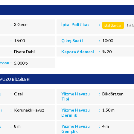
3 Gece
İptal Politikası
Tıkl
İptal Şartları
16:00
Çıkış Saati
10:00
Fiyata Dahil
Kapora ödemesi
% 20
itosu
5.000 ₺
UZU BİLGİLERİ
u
Özel
Yüzme Havuzu
Dikdörtgen
Tipi
ı
Korunaklı Havuz
Yüzme Havuzu
1.50 m
Derinlik
u
8 m
Yüzme Havuzu
4 m
Genişlik