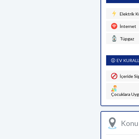
Elektrik K
İnternet
Tüpgaz
EV KURAL
İçeride Si
Çocuklara Uyg
Kon