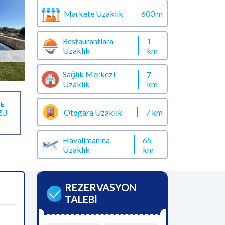
Markete Uzaklık
600 m
Restaurantlara
1
Uzaklık
km
Sağlık Merkezi
7
km
Uzaklık
E
Otogara Uzaklık
7 km
ZU
L
Havalimanına
65
Uzaklık
km
REZERVASYON
TALEBİ