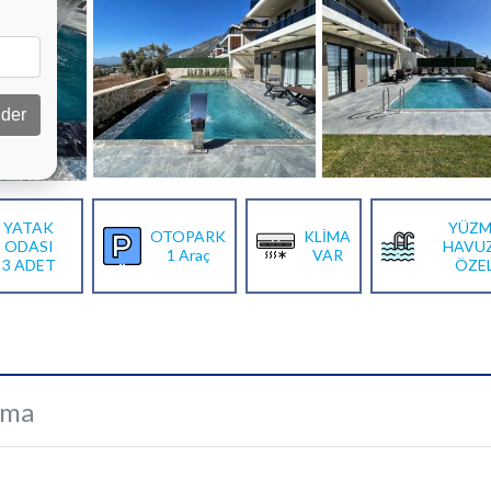
der
YATAK
YÜZM
OTOPARK
KLİMA
ODASI
HAVU
1 Araç
VAR
3 ADET
ÖZE
ama