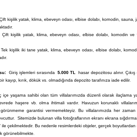
ift kişilik yatak, klima, ebeveyn odası, elbise dolabı, komodin, sauna, 
ktadır.
ift kişilik yatak, klima, ebeveyn odası, elbise dolabı, komodin ve 
ek kişilik iki tane yatak, klima, ebeveyn odası, elbise dolabı, komod
dır.
su:
Giriş işlemleri sırasında
5.000 TL
hasar depozitosu alınır. Çıkış
bir kayıp, kırık, dökük vs. olmadığında depozito tarafınıza iade edilir.
 içe yaşama sahibi olan tüm villalarımızda düzenli olarak ilaçlama yap
rede haşere vb. olma ihtimali vardır. Havuzun korunaklı villaları
0 görünmeme garantisi vermemekteyiz. Bu villalarımızda her zama
vcuttur.
Sitemizde bulunan villa fotoğraflarının ekranı ekrana sığdırmak
' ile çekilmektedir. Bu nedenle resimlerdeki objeler, gerçek boyutlardan
k görünebilmekte.