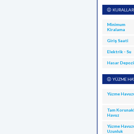
KURALLAR
Minimum
Kiralama
Giriş Saati
Elektrik - Su
Hasar Depoz
YÜZME HAV
Yüzme Havuz
Tam Korunakl
Havuz
Yüzme Havuz
Uzunluk