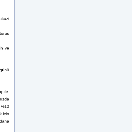
jakuzi
teras
in ve
 günü
ılır.
mızda
n %10
 için
 daha