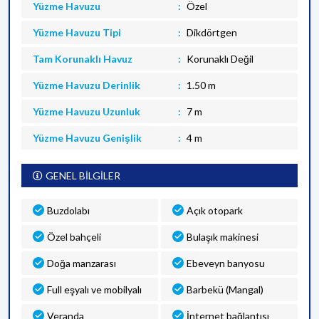
Yüzme Havuzu
Özel
Yüzme Havuzu Tipi
Dikdörtgen
Tam Korunaklı Havuz
Korunaklı Değil
Yüzme Havuzu Derinlik
1.50 m
Yüzme Havuzu Uzunluk
7 m
Yüzme Havuzu Genişlik
4 m
GENEL BİLGİLER
Buzdolabı
Açık otopark
Özel bahçeli
Bulaşık makinesi
Doğa manzarası
Ebeveyn banyosu
Full eşyalı ve mobilyalı
Barbekü (Mangal)
Veranda
İnternet bağlantısı