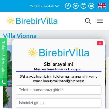
Yardım / Destek
Villa Vionna
Tıklayın Sizi Arayalım
×
Sizi arayalım!
Müşteri temsilcimiz ile konuşun...
Sizi arayabilmemiz için telefon numaranızı girin ve ne
zaman konuşmak istediğinizi seçin
Tüm Fotoğrafları Göster