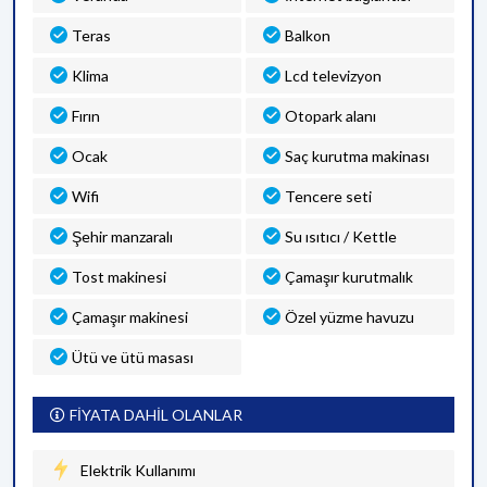
Teras
Balkon
Klima
Lcd televizyon
Fırın
Otopark alanı
Ocak
Saç kurutma makinası
Wifi
Tencere seti
Şehir manzaralı
Su ısıtıcı / Kettle
Tost makinesi
Çamaşır kurutmalık
Çamaşır makinesi
Özel yüzme havuzu
Ütü ve ütü masası
FİYATA DAHİL OLANLAR
Elektrik Kullanımı