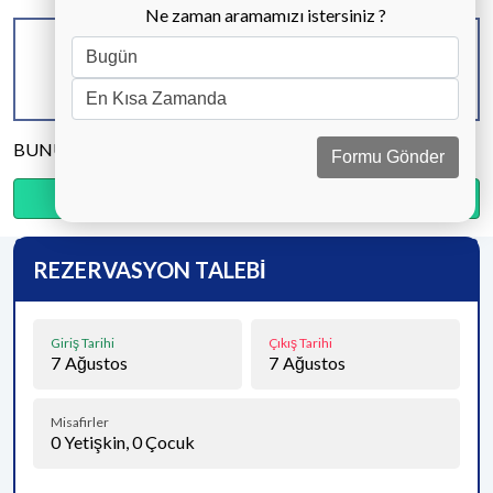
Ne zaman aramamızı istersiniz ?
KAPASİTE
BANYO & WC
YATAK ODASI
8 KİŞİ
5 ADET
4 ADET
BUNU PAYLAŞ
Formu Gönder
Ödemenin %20’sini şimdi, kalanını kapıda öde.
REZERVASYON TALEBİ
Giriş Tarihi
Çıkış Tarihi
7
Ağustos
7
Ağustos
Misafirler
0
Yetişkin,
0
Çocuk