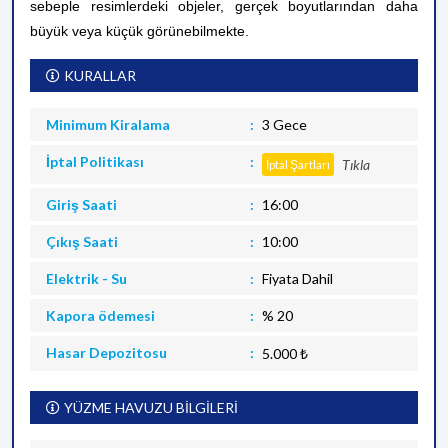
sebeple resimlerdeki objeler, gerçek boyutlarından daha
büyük veya küçük görünebilmekte.
KURALLAR
Minimum Kiralama
3 Gece
İptal Politikası
Tıkla
İptal Şartları
Giriş Saati
16:00
Çıkış Saati
10:00
Elektrik - Su
Fiyata Dahil
Kapora ödemesi
% 20
Hasar Depozitosu
5.000 ₺
YÜZME HAVUZU BİLGİLERİ