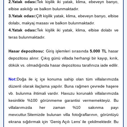
2.Yatak odası:
Tek kişilik iki yatak, klima, ebeveyn banyo,
elbise askılığı ve balkon bulunmaktadır.
3.Yatak odası:
Çift kişilik yatak, klima, ebeveyn banyo, elbise
dolabı, makyaj masası ve balkon bulunmaktadır.
4.Yatak odası:
Tek kişilik iki yatak
, klima, elbise dolabı ve
teras bulunmaktadır.
Hasar depozitosu:
Giriş işlemleri sırasında
5
.000 TL
hasar
depozitosu alınır. Çıkış günü villada herhangi bir kayıp, kırık,
dökük vs. olmadığında hasar depozitosu tarafınıza iade edilir.
Not:
Doğa ile iç içe konuma sahip olan tüm villalarımızda
düzenli olarak ilaçlama yapılır. Buna rağmen çevrede haşere
vb. bulunma ihtimali vardır. Havuzu korunaklı villalarımızda
kesinlikle %100 görünmeme garantisi vermemekteyiz. Bu
villalarımızda her zaman %10 sakınma payı
mevcuttur.
Sitemizde bulunan villa fotoğraflarının, görüntüyü
ekrana sığdırmak için ’Geniş Açılı Lens’ ile çekilmektedir. Bu