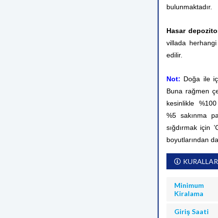
bulunmaktadır.
Hasar depozito
villada herhangi
edilir.
Not:
Doğa ile i
Buna rağmen çev
kesinlikle %10
%5 sakınma pay
sığdırmak için ’
boyutlarından d
KURALLAR
Minimum
Kiralama
Giriş Saati