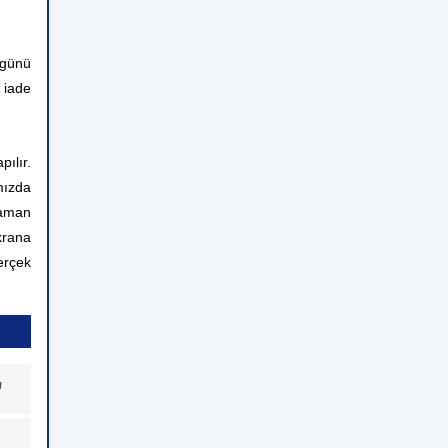
 günü
 iade
ılır.
mızda
zaman
krana
erçek
a