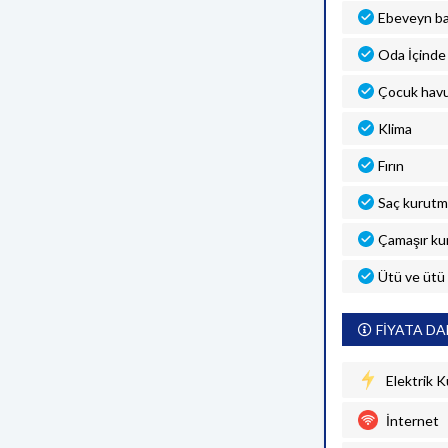
Ebeveyn b
Oda İçinde 
Çocuk hav
Klima
Fırın
Saç kurutm
Çamaşır ku
Ütü ve ütü
FİYATA DA
Elektrik K
İnternet