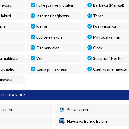
anyosu
Full eşyalı ve mobilyalı
Barbekü (Mangal)
Jakuzi
İnternet bağlantısı
Teras
uzu
Balkon
Deniz manzarası
Lcd televizyon
Mikrodalga fırın
Otopark alanı
Ocak
a makinası
Wifi
Su ısıtıcı / Kettle
rutmalık
Çamaşır makinesi
Özel yüzme havuzu
 masası
HİL OLANLAR
ullanımı
Su Kullanımı
Havuz ve Bahçe Bakımı