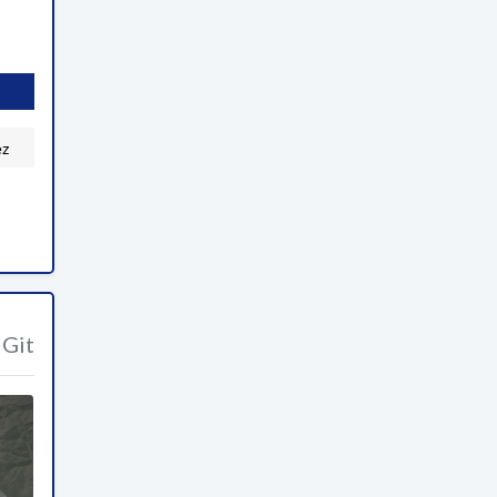
ez
Git