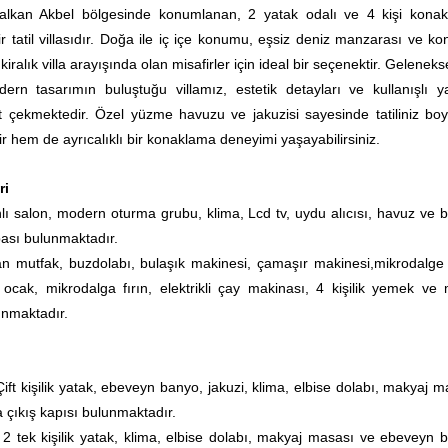
Kalkan Akbel bölgesinde konumlanan, 2 yatak odalı ve 4 kişi kona
ir tatil villasıdır. Doğa ile iç içe konumu, eşsiz deniz manzarası ve ko
iralık villa arayışında olan misafirler için ideal bir seçenektir.
Gelenekse
dern tasarımın buluştuğu villamız, estetik detayları ve kullanışlı 
at çekmektedir. Özel yüzme havuzu ve jakuzisi sayesinde tatiliniz bo
r hem de ayrıcalıklı bir konaklama deneyimi yaşayabilirsiniz.
ri
lı salon, modern oturma grubu, klima, Lcd tv, uydu alıcısı, havuz ve 
pası bulunmaktadır.
an mutfak, buzdolabı, bulaşık makinesi, çamaşır makinesi,mikrodalge f
lü ocak, mikrodalga fırın, elektrikli çay makinası, 4 kişilik yemek ve
unmaktadır.
ift kişilik yatak, ebeveyn banyo, jakuzi,
klima, elbise dolabı, makyaj m
 çıkış kapısı bulunmaktadır.
2 tek kişilik yatak, klima, elbise dolabı, makyaj masası ve ebeveyn 