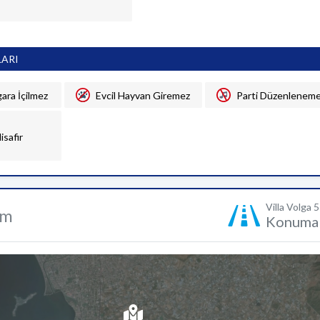
LARI
gara İçilmez
Evcil Hayvan Giremez
Parti Düzenlenem
isafir
Villa Volga 5
um
Konuma 