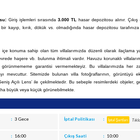
su:
Giriş işlemleri sırasında
3.000 TL
hasar depozitosu alınır. Çıkış
 bir kayıp, kırık, dökük vs. olmadığında hasar depozitosu tarafınıza
ç içe konuma sahip olan tüm villalarımızda düzenli olarak ilaçlama yap
rede haşere vb. bulunma ihtimali vardır. Havuzu korunaklı villaları
0 görünmememe garantisi vermemekteyiz. Bu villalarımızda her 
ı mevcuttur.
Sitemizde bulunan villa fotoğraflarının, görüntüyü e
Geniş Açılı Lens’ ile çekilmektedir. Bu sebeple resimlerdeki objeler, g
aha büyük veya küçük görünebilmekte.
3 Gece
İptal Politikası
Tıkl
İptal Şartları
16:00
Çıkış Saati
10:00