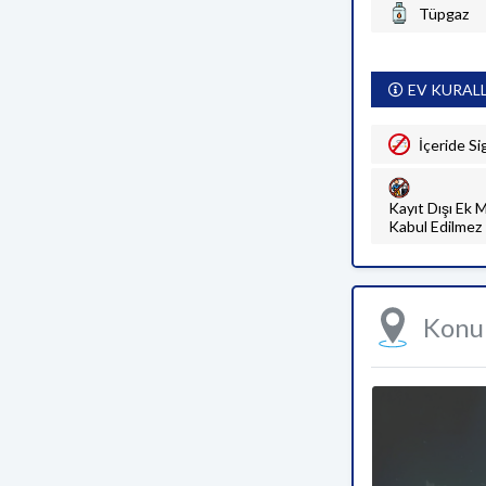
Tüpgaz
EV KURAL
İçeride Si
Kayıt Dışı Ek M
Kabul Edilmez
Kon