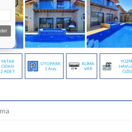
der
YATAK
YÜZM
OTOPARK
KLİMA
ODASI
HAVU
1 Araç
VAR
2 ADET
ÖZE
ama