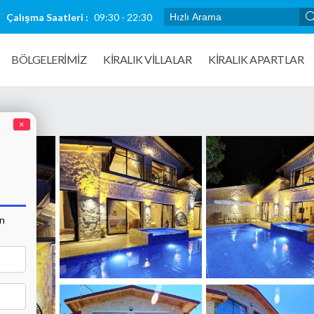
Çalışma Saatleri :
09:30 - 22:30
BÖLGELERİMİZ
KIRALIK VILLALAR
KİRALIK APARTLAR
×
an