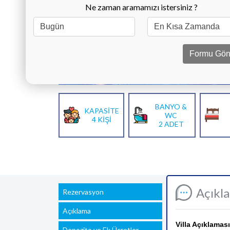
Ne zaman aramamızı istersiniz ?
Formu Gön
BANYO &
KAPASİTE
WC
4 KİŞİ
2 ADET
Açıkl
Rezervasyon
Açıklama
Villa Açıklaması
Depozito ve Ek Ücretler