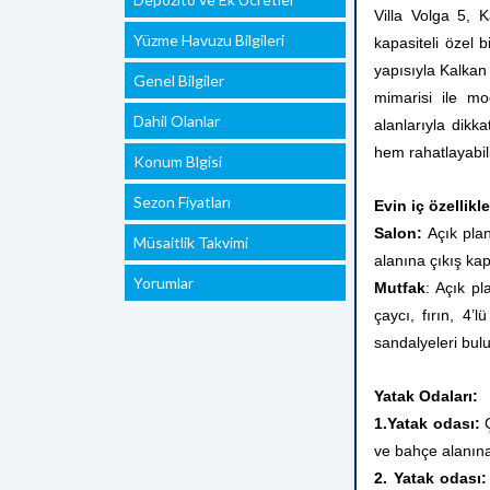
Villa Volga 5, 
Yüzme Havuzu Bilgileri
kapasiteli özel b
yapısıyla Kalkan k
Genel Bilgiler
mimarisi ile mo
Dahil Olanlar
alanlarıyla dikk
hem rahatlayabili
Konum Blgisi
Sezon Fiyatları
Evin iç özellikle
Salon:
Açık plan
Müsaitlik Takvimi
alanına çıkış ka
Yorumlar
Mutfak
: Açık pl
çaycı, fırın, 4’
sandalyeleri bul
Yatak Odaları:
1.Yatak odası:
Ç
ve bahçe alanına
2. Yatak odası: