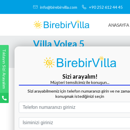
info@birebirvilla.com
+90 252 612 44 45
ANASAYFA
Villa Volga 5
Tıklayın Sizi Arayalım
Tüm Fotoğrafları Göster
Sizi arayalım!
Müşteri temsilcimiz ile konuşun...
Sizi arayabilmemiz için telefon numaranızı girin ve ne zam
konuşmak istediğinizi seçin