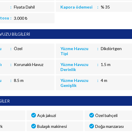
Fiyata Dahil
Kapora ödemesi
% 35
itosu
3.000 ₺
UZU BİLGİLERİ
u
Özel
Yüzme Havuzu
Dikdörtgen
Tipi
ı
Korunaklı Havuz
Yüzme Havuzu
1.5 m
Derinlik
u
8.5 m
Yüzme Havuzu
4 m
Genişlik
GİLER
Açık jakuzi
Özel bahçeli
rk
Bulaşık makinesi
Doğa manzarası