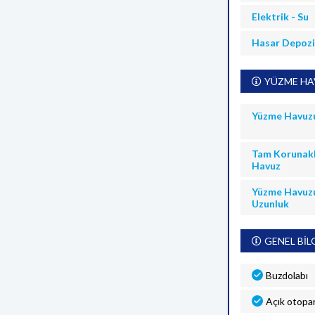
Elektrik - Su
Hasar Depoz
YÜZME HAV
Yüzme Havuz
Tam Korunakl
Havuz
Yüzme Havuz
Uzunluk
GENEL BİL
Buzdolabı
Açık otopa