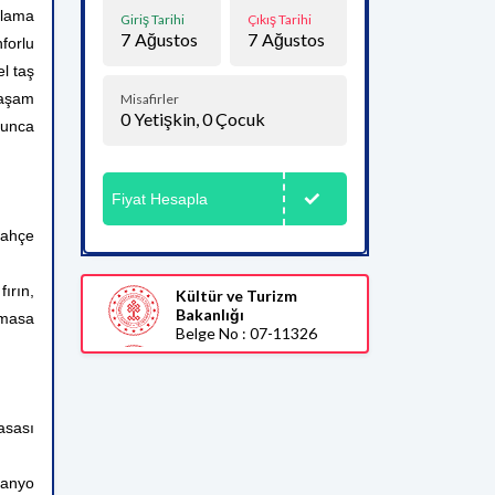
klama
Giriş Tarihi
Çıkış Tarihi
7
Ağustos
7
Ağustos
nforlu
l taş
yaşam
Misafirler
0
Yetişkin,
0
Çocuk
yunca
Fiyat Hesapla
bahçe
ırın,
Kültür ve Turizm
Bakanlığı
 masa
Belge No : 07-11326
asası
banyo