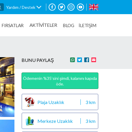
Yardım / Destek
AKTİVİTELER
FIRSATLAR
BLOG
İLETİŞİM
BUNU PAYLAŞ
Ödemenin %35’sini şimdi, kalanını kapıda
öde.
Plaja Uzaklık
3 km
Merkeze Uzaklık
3 km