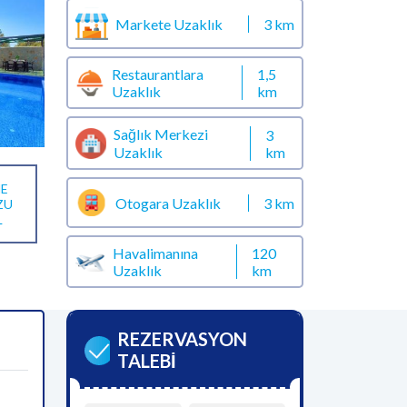
Markete Uzaklık
3 km
Restaurantlara
1,5
Uzaklık
km
Sağlık Merkezi
3
km
Uzaklık
E
Otogara Uzaklık
3 km
ZU
L
Havalimanına
120
Uzaklık
km
REZERVASYON
TALEBİ