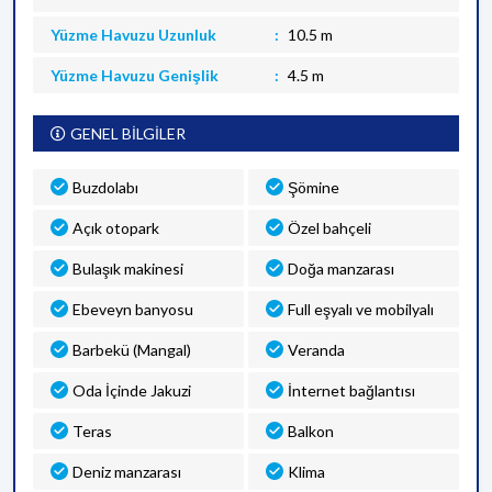
Yüzme Havuzu Uzunluk
10.5 m
Yüzme Havuzu Genişlik
4.5 m
GENEL BİLGİLER
Buzdolabı
Şömine
Açık otopark
Özel bahçeli
Bulaşık makinesi
Doğa manzarası
Ebeveyn banyosu
Full eşyalı ve mobilyalı
Barbekü (Mangal)
Veranda
Oda İçinde Jakuzi
İnternet bağlantısı
Teras
Balkon
Deniz manzarası
Klima