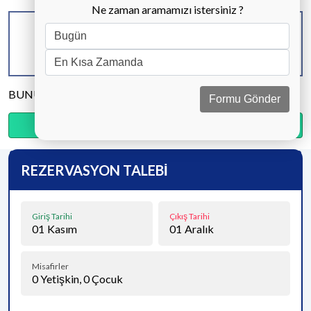
Ne zaman aramamızı istersiniz ?
KAPASİTE
BANYO & WC
YATAK ODASI
10 KİŞİ
5 ADET
5 ADET
BUNU PAYLAŞ
Formu Gönder
Ödemenin %15’sini şimdi, kalanını kapıda öde.
REZERVASYON TALEBİ
Giriş Tarihi
Çıkış Tarihi
01
Kasım
01
Aralık
Misafirler
0
Yetişkin,
0
Çocuk