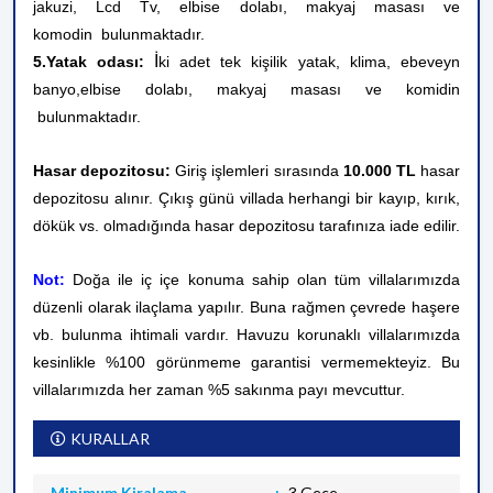
jakuzi, Lcd Tv, elbise dolabı, makyaj masası ve
komodin
bulunmaktadır.
İ
5.Yatak odası:
ki adet tek
kişilik yatak, klima, ebeveyn
banyo,elbise dolabı, makyaj masası ve komidin
bulunmaktadır.
Hasar depozitosu:
Giriş işlemleri sırasında
10.000 TL
hasar
depozitosu alınır. Çıkış günü villada herhangi bir kayıp, kırık,
dökük vs. olmadığında hasar depozitosu tarafınıza iade edilir.
Not:
Doğa ile iç içe konuma sahip olan tüm villalarımızda
düzenli olarak ilaçlama yapılır. Buna rağmen çevrede haşere
vb. bulunma ihtimali vardır. Havuzu korunaklı villalarımızda
kesinlikle %100 görünmeme garantisi vermemekteyiz. Bu
villalarımızda her zaman %5 sakınma payı mevcuttur.
KURALLAR
Minimum Kiralama
3 Gece