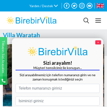
Yardım / Destek
Villa Waratah
Tıklayın Sizi Arayalım
×
Sizi arayalım!
Müşteri temsilcimiz ile konuşun...
Sizi arayabilmemiz için telefon numaranızı girin ve ne
zaman konuşmak istediğinizi seçin
Tüm Fotoğrafları Göster