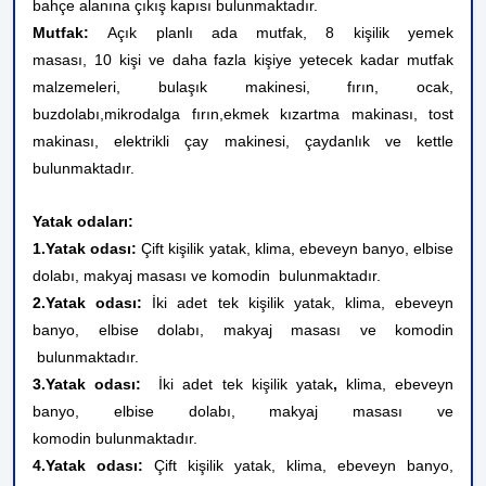
bahçe alanına çıkış kapısı bulunmaktadır.
Mutfak:
Açık planlı ada mutfak, 8 kişilik yemek
masası,
10 kişi ve daha fazla kişiye yetecek kadar mutfak
malzemeleri,
bulaşık makinesi, fırın, ocak,
buzdolabı,mikrodalga fırın,ekmek kızartma makinası, tost
makinası,
elektrikli çay makinesi,
çaydanlık ve kettle
bulunmaktadır.
Yatak odaları:
1.Yatak odası:
Çift kişilik yatak, klima, ebeveyn banyo, elbise
dolabı, makyaj masası ve komodin bulunmaktadır.
2.Yatak odası:
İki adet tek kişilik yatak, klima, ebeveyn
banyo, elbise dolabı, makyaj masası ve komodin
bulunmaktadır.
3.Yatak odası:
İki adet tek kişilik yatak
,
klima, ebeveyn
banyo, elbise dolabı, makyaj masası ve
komodin
bulunmaktadır.
4.Yatak odası:
Çift kişilik
yatak, klima, ebeveyn banyo,