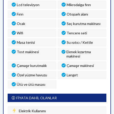
Lcd televizyon
Mikrodalga fırın
Fırın
Otopark alanı
Ocak
Saç kurutma makinası
Wifi
Tencere seti
Masa tenisi
Su ısıtıcı / Kettle
Tost makinesi
Ekmek kızartma
makinesi
Çamaşır kurutmalık
Çamaşır makinesi
Özel yüzme havuzu
Langırt
Ütü ve ütü masası
FİYATA DAHİL OLANLAR
Elektrik Kullanımı