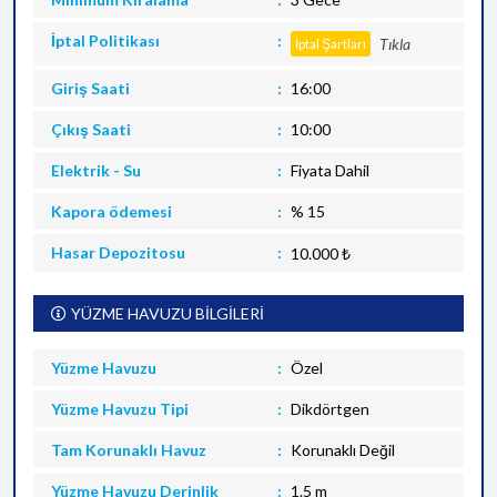
İptal Politikası
Tıkla
İptal Şartları
Giriş Saati
16:00
Çıkış Saati
10:00
Elektrik - Su
Fiyata Dahil
Kapora ödemesi
% 15
Hasar Depozitosu
10.000 ₺
YÜZME HAVUZU BİLGİLERİ
Yüzme Havuzu
Özel
Yüzme Havuzu Tipi
Dikdörtgen
Tam Korunaklı Havuz
Korunaklı Değil
Yüzme Havuzu Derinlik
1.5 m