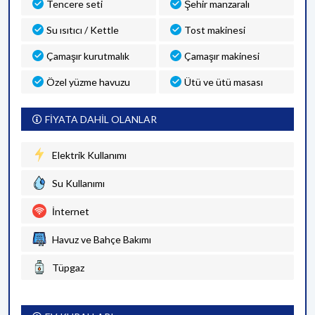
Tencere seti
Şehir manzaralı
Su ısıtıcı / Kettle
Tost makinesi
Çamaşır kurutmalık
Çamaşır makinesi
Özel yüzme havuzu
Ütü ve ütü masası
FİYATA DAHİL OLANLAR
Elektrik Kullanımı
Su Kullanımı
İnternet
Havuz ve Bahçe Bakımı
Tüpgaz