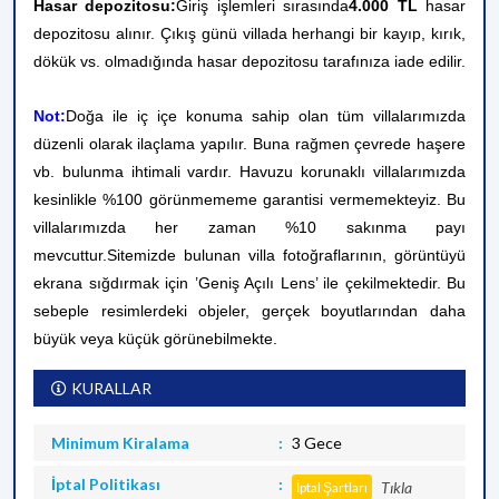
Hasar depozitosu:
Giriş işlemleri sırasında
4.000 TL
hasar
depozitosu alınır. Çıkış günü villada herhangi bir kayıp, kırık,
dökük vs. olmadığında hasar depozitosu tarafınıza iade edilir.
Not:
Doğa ile iç içe konuma sahip olan tüm villalarımızda
düzenli olarak ilaçlama yapılır. Buna rağmen çevrede haşere
vb. bulunma ihtimali vardır. Havuzu korunaklı villalarımızda
kesinlikle %100 görünmememe garantisi vermemekteyiz. Bu
villalarımızda her zaman %10 sakınma payı
mevcuttur.
Sitemizde bulunan villa fotoğraflarının, görüntüyü
ekrana sığdırmak için ’Geniş Açılı Lens’ ile çekilmektedir. Bu
sebeple resimlerdeki objeler, gerçek boyutlarından daha
büyük veya küçük görünebilmekte.
KURALLAR
Minimum Kiralama
3 Gece
İptal Politikası
Tıkla
İptal Şartları