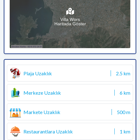
Villa Wors
Haritada Göster
Plaja Uzaklık
2.5 km
Merkeze Uzaklık
6 km
Markete Uzaklık
500 m
Restaurantlara Uzaklık
1 km