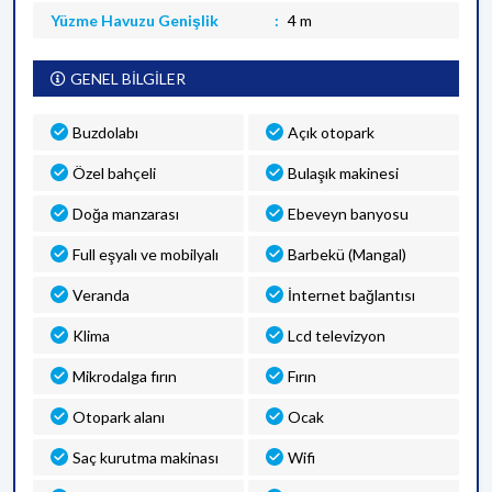
Yüzme Havuzu Genişlik
4 m
GENEL BİLGİLER
Buzdolabı
Açık otopark
Özel bahçeli
Bulaşık makinesi
Doğa manzarası
Ebeveyn banyosu
Full eşyalı ve mobilyalı
Barbekü (Mangal)
Veranda
İnternet bağlantısı
Klima
Lcd televizyon
Mikrodalga fırın
Fırın
Otopark alanı
Ocak
Saç kurutma makinası
Wifi