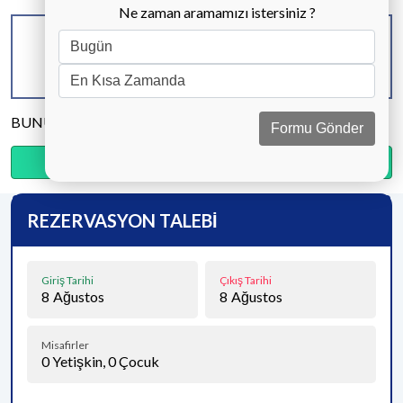
Ne zaman aramamızı istersiniz ?
KAPASİTE
BANYO & WC
YATAK ODASI
4 KİŞİ
2 ADET
2 ADET
BUNU PAYLAŞ
Formu Gönder
Ödemenin %20’sini şimdi, kalanını kapıda öde.
REZERVASYON TALEBİ
Giriş Tarihi
Çıkış Tarihi
8
Ağustos
8
Ağustos
Misafirler
0
Yetişkin,
0
Çocuk