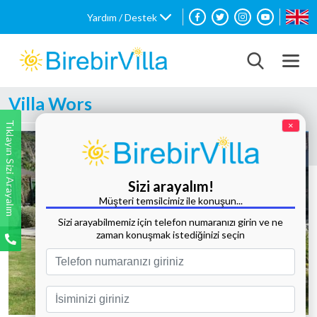
Yardım / Destek
Villa Wors
Tıklayın Sizi Arayalım
×
Sizi arayalım!
Müşteri temsilcimiz ile konuşun...
Sizi arayabilmemiz için telefon numaranızı girin ve ne
zaman konuşmak istediğinizi seçin
Tüm Fotoğrafları Göster