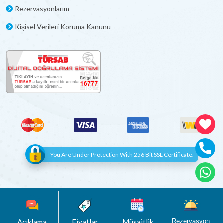
Rezervasyonlarım
Kişisel Verileri Koruma Kanunu
You Are Under Protection With 256 Bit SSL Certificate.
© Copyright 2012 - 2022 | All Rights Reserved
Böceksoft
Açıklama
Fiyatlar
Müsaitlik
Rezervasyon