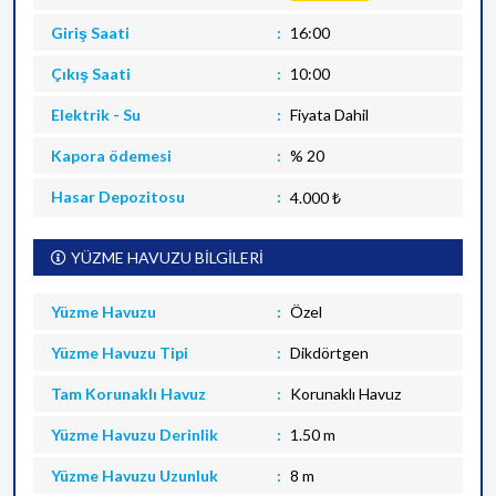
Giriş Saati
16:00
Çıkış Saati
10:00
Elektrik - Su
Fiyata Dahil
Kapora ödemesi
% 20
Hasar Depozitosu
4.000 ₺
YÜZME HAVUZU BİLGİLERİ
Yüzme Havuzu
Özel
Yüzme Havuzu Tipi
Dikdörtgen
Tam Korunaklı Havuz
Korunaklı Havuz
Yüzme Havuzu Derinlik
1.50 m
Yüzme Havuzu Uzunluk
8 m