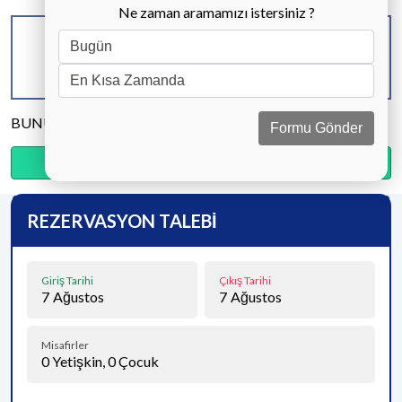
Ne zaman aramamızı istersiniz ?
KAPASİTE
BANYO & WC
YATAK ODASI
9 KİŞİ
4 ADET
4 ADET
BUNU PAYLAŞ
Formu Gönder
Ödemenin %20’sini şimdi, kalanını kapıda öde.
REZERVASYON TALEBİ
Giriş Tarihi
Çıkış Tarihi
7
Ağustos
7
Ağustos
Misafirler
0
Yetişkin,
0
Çocuk