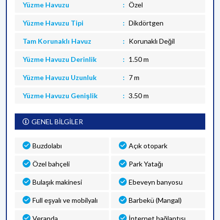
Yüzme Havuzu
Özel
Yüzme Havuzu Tipi
Dikdörtgen
Tam Korunaklı Havuz
Korunaklı Değil
Yüzme Havuzu Derinlik
1.50 m
Yüzme Havuzu Uzunluk
7 m
Yüzme Havuzu Genişlik
3.50 m
GENEL BİLGİLER
Buzdolabı
Açık otopark
Özel bahçeli
Park Yatağı
Bulaşık makinesi
Ebeveyn banyosu
Full eşyalı ve mobilyalı
Barbekü (Mangal)
Veranda
İnternet bağlantısı