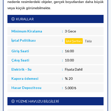
nedenle resimlerdeki objeler, gerçek boyutlardan daha büyük
veya küçük görünebilmekte.
KURALLAR
Minimum Kiralama
3 Gece
İptal Politikası
Tıkla
İptal Şartları
Giriş Saati
16:00
Çıkış Saati
10:00
Elektrik - Su
Fiyata Dahil
Kapora ödemesi
% 20
Hasar Depozitosu
5.000 ₺
YÜZME HAVUZU BİLGİLERİ