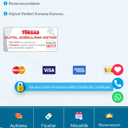
Rezervasyonlarım
Kişisel Verileri Koruma Kanunu
You Are Under Protection With 256 Bit SSL Certificate.
© Copyright 2012 - 2022 | All Rights Reserved
Böceksoft
Açıklama
Fiyatlar
Müsaitlik
Rezervasyon