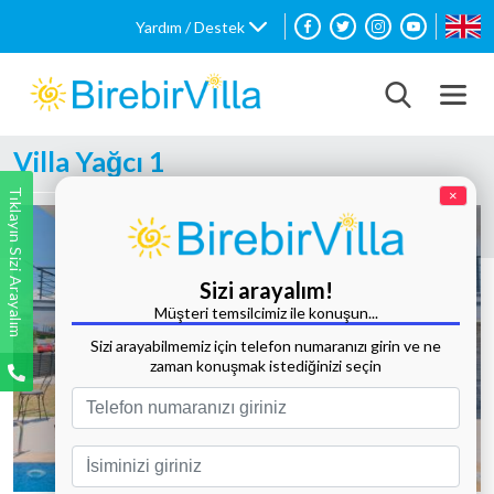
Yardım / Destek
Villa Yağcı 1
Tıklayın Sizi Arayalım
×
Sizi arayalım!
Müşteri temsilcimiz ile konuşun...
Sizi arayabilmemiz için telefon numaranızı girin ve ne
zaman konuşmak istediğinizi seçin
Tüm Fotoğrafları Göster