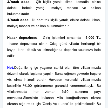
3.Yatak odası:
Çift kişilik yatak
,
klima, komodin, elbise
dolabı, bebek yatağı, makyaj masası ve balkon
bulunmaktadır.
4.Yatak odası:
İki adet tek kişilik yatak, elbise dolabı, klima,
makyaj masası ve balkon bulunmaktadır.
Hasar depozitosu:
Giriş işlemleri sırasında
5.000 TL
hasar depozitosu alınır. Çıkış günü villada herhangi bir
kayıp, kırık, dökük vs. olmadığında depozito tarafınıza iade
edilir.
Not:
Doğa ile iç içe yaşama sahibi olan tüm villalarımızda
düzenli olarak ilaçlama yapılır. Buna rağmen çevrede haşere
vb. olma ihtimali vardır. Havuzun korunaklı villalarımızda
kesinlikle %100 görünmeme garantisi vermemekteyiz. Bu
villalarımızda her zaman %10 sakınma payı
mevcuttur.
Sitemizde bulunan villa fotoğraflarının ekranı
ekrana sığdırmak için 'Geniş Açılı Lens' ile çekilmektedir. Bu