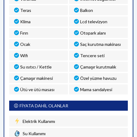
Teras
Balkon
Klima
Lcd televizyon
Fırın
Otopark alanı
Ocak
Saç kurutma makinası
Wifi
Tencere seti
Su ısıtıcı / Kettle
Çamaşır kurutmalık
Çamaşır makinesi
Özel yüzme havuzu
Ütü ve ütü masası
Mama sandalyesi
FİYATA DAHİL OLANLAR
Elektrik Kullanımı
Su Kullanımı