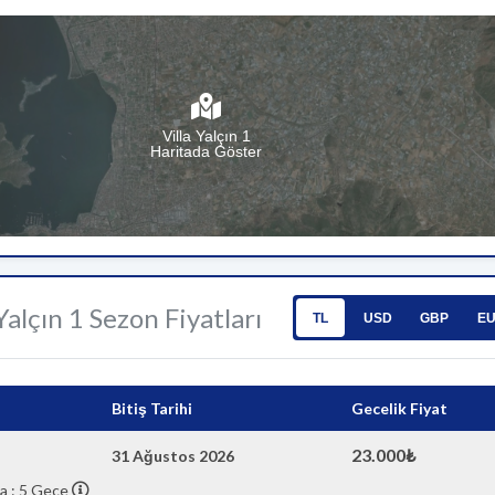
Villa Yalçın 1
Haritada Göster
 Yalçın 1 Sezon Fiyatları
TL
USD
GBP
E
Bitiş Tarihi
Gecelik Fiyat
23.000₺
31 Ağustos 2026
a : 5 Gece