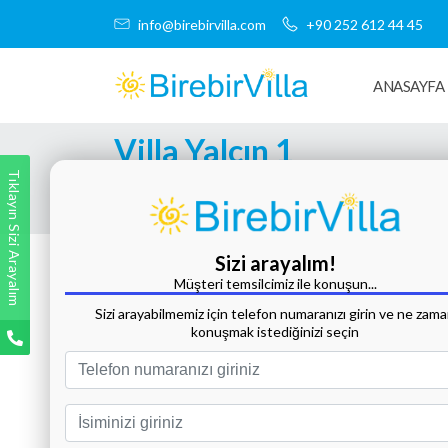
info@birebirvilla.com
+90 252 612 44 45
ANASAYFA
Villa Yalçın 1
Tıklayın Sizi Arayalım
Tüm Fotoğrafları Göster
Sizi arayalım!
Müşteri temsilcimiz ile konuşun...
Sizi arayabilmemiz için telefon numaranızı girin ve ne zam
konuşmak istediğinizi seçin