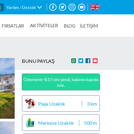
Yardım / Destek
AKTİVİTELER
FIRSATLAR
BLOG
İLETİŞİM
BUNU PAYLAŞ
Ödemenin %15’sini şimdi, kalanını kapıda
öde.
Plaja Uzaklık
3 km
Merkeze Uzaklık
500 m