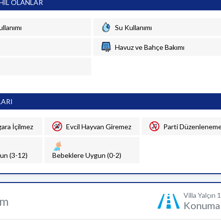
HİL OLANLAR
ullanımı
Su Kullanımı
Havuz ve Bahçe Bakımı
LARI
gara İçilmez
Evcil Hayvan Giremez
Parti Düzenlenem
un (3-12)
Bebeklere Uygun (0-2)
Villa Yalçın 1
um
Konuma 