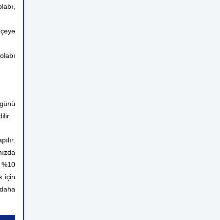
olabı,
hçeye
olabı
 günü
lir.
ılır.
mızda
n %10
 için
 daha