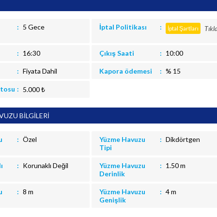
5 Gece
İptal Politikası
Tıkl
İptal Şartları
16:30
Çıkış Saati
10:00
Fiyata Dahil
Kapora ödemesi
% 15
itosu
5.000 ₺
UZU BİLGİLERİ
u
Özel
Yüzme Havuzu
Dikdörtgen
Tipi
ı
Korunaklı Değil
Yüzme Havuzu
1.50 m
Derinlik
u
8 m
Yüzme Havuzu
4 m
Genişlik