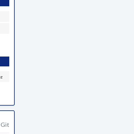
ez
Git