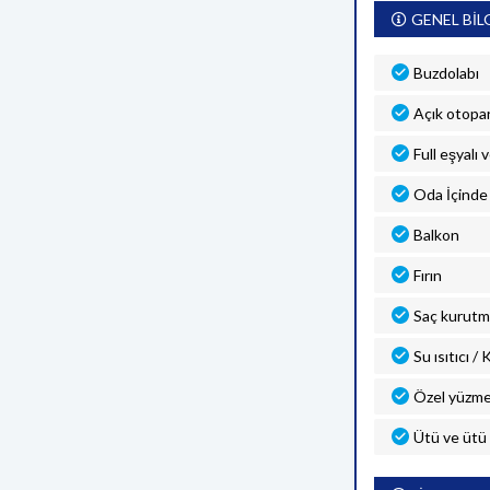
GENEL BİL
Buzdolabı
Açık otopa
Full eşyalı 
Oda İçinde 
Balkon
Fırın
Saç kurutm
Su ısıtıcı /
Özel yüzme
Ütü ve ütü