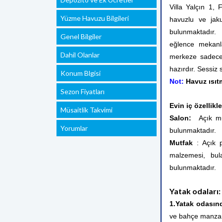
Villa Yalçın 1, 
Yüzme Havuzu Bilgileri
havuzlu ve jaku
bulunmaktadır.
Genel Bilgiler
eğlence mekanl
Dahil Olanlar
merkeze sadece 
hazırdır. Sessiz s
Konum Blgisi
Not:
Havuz ısıt
Sezon Fiyatları
Evin iç özellikle
Müsaitlik Takvimi
Salon:
Açık mutf
Yorumlar
bulunmaktadır.
Mutfak
: Açık p
malzemesi, bula
bulunmaktadır.
Yatak odaları:
1.Yatak odasın
ve bahçe manzar