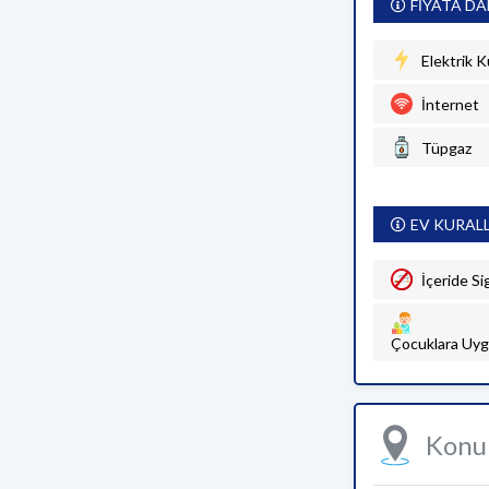
FİYATA DA
Elektrik K
İnternet
Tüpgaz
EV KURAL
İçeride Si
Çocuklara Uyg
Kon