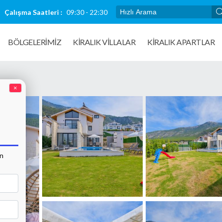
Çalışma Saatleri :
09:30 - 22:30
BÖLGELERİMİZ
KIRALIK VILLALAR
KİRALIK APARTLAR
×
an