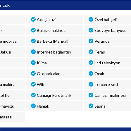
GİLER
Açık jakuzi
Özel bahçeli
rk
Bulaşık makinesi
Ebeveyn banyosu
ve mobilyalı
Barbekü (Mangal)
Veranda
Jakuzi
İnternet bağlantısı
Teras
Klima
Lcd televizyon
Otopark alanı
Ocak
a makinası
Wifi
Tencere seti
 Kettle
Çamaşır kurutmalık
Çamaşır makinesi
 havuzu
Hamak
Sauna
 masası