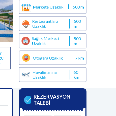
Markete Uzaklık
500 m
Restaurantlara
500
Uzaklık
m
Sağlık Merkezi
500
m
Uzaklık
E
Otogara Uzaklık
7 km
ZU
L
Havalimanına
60
Uzaklık
km
REZERVASYON
TALEBİ