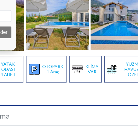
der
YATAK
YÜZM
OTOPARK
KLİMA
ODASI
HAVU
1 Araç
VAR
4 ADET
ÖZE
ama