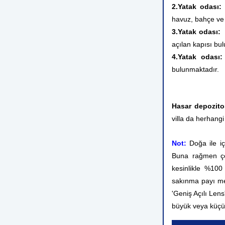
2.Yatak odası:
havuz, bahçe ve 
3.Yatak odası:
açılan kapısı bu
4.Yatak odası:
bulunmaktadır.
Hasar depozito
villa da herhangi
Not:
Doğa ile iç
Buna rağmen çev
kesinlikle %10
sakınma payı me
'Geniş Açılı Lens
büyük veya küçü