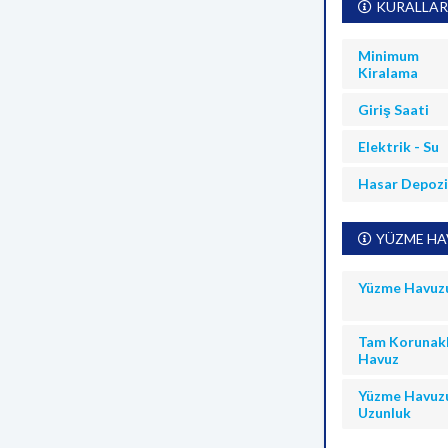
KURALLAR
Minimum
Kiralama
Giriş Saati
Elektrik - Su
Hasar Depoz
YÜZME HAV
Yüzme Havuz
Tam Korunakl
Havuz
Yüzme Havuz
Uzunluk