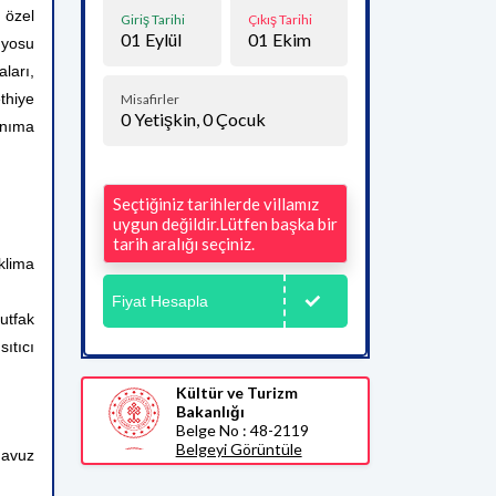
 özel
Giriş Tarihi
Çıkış Tarihi
01
Eylül
01
Ekim
nyosu
ları,
thiye
Misafirler
0
Yetişkin,
0
Çocuk
anıma
Seçtiğiniz tarihlerde villamız
uygun değildir.Lütfen başka bir
tarih aralığı seçiniz.
klima
Fiyat Hesapla
utfak
ıtıcı
Kültür ve Turizm
Bakanlığı
Belge No : 48-2119
Belgeyi Görüntüle
havuz