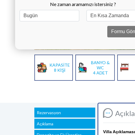
Ne zaman aramamızı istersiniz ?
Formu Gön
BANYO &
KAPASİTE
WC
8 KİŞİ
4 ADET
Açıkl
Rezervasyon
Açıklama
Villa Açıklaması
Depozito ve Ek Ücretler