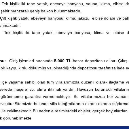
Tek kişilik iki tane yatak, ebeveyn banyosu, sauna, klima,
elbise d
şehir manzaralı geniş balkon bulunmaktadır.
Çift kişilik yatak, ebeveyn banyosu, klima,
jakuzi,
elbise dolabı ve ba
lunmaktadır.
Tek kişilik iki tane yatak, ebeveyn banyosu, klima ve elbise d
su:
Giriş işlemleri sırasında
5.000 TL
hasar depozitosu alınır. Çıkış
 bir kayıp, kırık, dökülmüş vs. olmadığında depozitosu tarafınıza iade edi
 içe yaşama sahibi olan tüm villalarımızda düzenli olarak ilaçlama yap
rede haşere vb. olma ihtimali vardır. Havuzun korunaklı villaları
0 görünmeme garantisi vermemekteyiz. Bu villalarımızda her zama
vcuttur.
Sitemizde bulunan villa fotoğraflarının ekranı ekrana sığdırmak
' ile çekilmektedir. Bu nedenle resimlerdeki objeler, gerçek boyutlardan
k görünebilmekte.