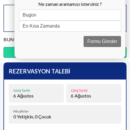
Ne zaman aramamızı istersiniz ?
KAPASİTE
BANYO & WC
YATAK ODASI
8 KİŞİ
4 ADET
4 ADET
BUNU PAYLAŞ
Formu Gönder
Ödemenin %20’sini şimdi, kalanını kapıda öde.
REZERVASYON TALEBİ
Giriş Tarihi
Çıkış Tarihi
6
Ağustos
6
Ağustos
Misafirler
0
Yetişkin,
0
Çocuk