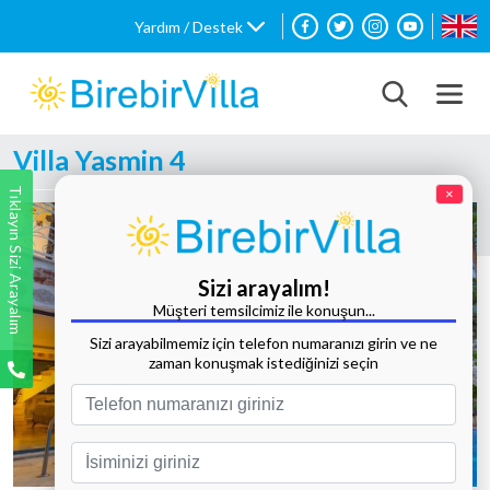
Yardım / Destek
Villa Yasmin 4
Tıklayın Sizi Arayalım
×
Sizi arayalım!
Müşteri temsilcimiz ile konuşun...
Sizi arayabilmemiz için telefon numaranızı girin ve ne
zaman konuşmak istediğinizi seçin
Tüm Fotoğrafları Göster