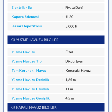
Elektrik - Su
Fiyata Dahil
Kapora ödemesi
% 20
Hasar Depozitosu
5.000 ₺
YÜZME HAVUZU BİLGİLERİ
Yüzme Havuzu
Özel
Yüzme Havuzu Tipi
Dikdörtgen
Tam Korunaklı Havuz
Korunaklı Havuz
Yüzme Havuzu Derinlik
1,65 m
Yüzme Havuzu Uzunluk
11 m
Yüzme Havuzu Genişlik
4.5 m
KAPALI HAVUZ BİLGİLERİ