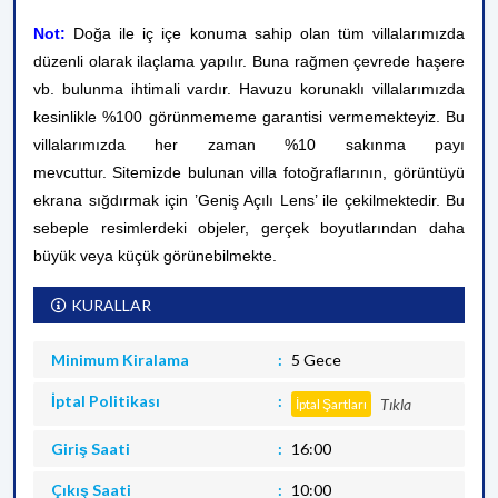
Not:
Doğa ile iç içe konuma sahip olan tüm villalarımızda
düzenli olarak ilaçlama yapılır. Buna rağmen çevrede haşere
vb. bulunma ihtimali vardır. Havuzu korunaklı villalarımızda
kesinlikle %100 görünmememe garantisi vermemekteyiz. Bu
villalarımızda her zaman %10 sakınma payı
mevcuttur.
Sitemizde bulunan villa fotoğraflarının, görüntüyü
ekrana sığdırmak için ’Geniş Açılı Lens’ ile çekilmektedir. Bu
sebeple resimlerdeki objeler, gerçek boyutlarından daha
büyük veya küçük görünebilmekte.
KURALLAR
Minimum Kiralama
5 Gece
İptal Politikası
Tıkla
İptal Şartları
Giriş Saati
16:00
Çıkış Saati
10:00