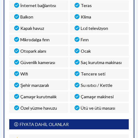
İnternet bağlantısı
Teras
Balkon
Klima
Kapalı havuz
Lcd televizyon
Mikrodalga fırın
Fırın
Otopark alanı
Ocak
Güvenlik kamerası
Saç kurutma makinası
Wifi
Tencere seti
Şehir manzaralı
Su ısıtıcı / Kettle
Çamaşır kurutmalık
Çamaşır makinesi
Özel yüzme havuzu
Ütü ve ütü masası
FİYATA DAHİL OLANLAR