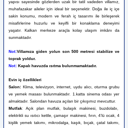
yapısı sayesinde gözlerden uzak bir tatil vadeden villamız,
muhafazakar aileler için ideal bir seçenektir. Doğa ile iç içe
sakin konumu, modern ve ferah iç tasarımı ile birleşerek
misafirlerine huzurlu ve keyifli bir konaklama deneyimi
yaşatır. Kalkan merkeze araçla kolay ulaşım imkânı da
sunmaktadır.
Not:
Villamıza giden yolun son 500 metresi stabilize ve
toprak yoldur.
Not:
Kapalı havuzda ısıtma bulunmamaktadır.
Evin iç özellikleri
Salon:
Klima, televizyon, internet, uydu alıcı, oturma grubu
ve yemek masası bulunmaktadır. 1.katta sinema odası yer
almaktadır. Salondan havuza açılan bir çıkışımız mevcuttur.
Mutfak
: Açık plan mutfak, bulaşık makinesi, buzdolabı,
elektrikli su ısıtıcı kettle, çamaşır makinesi, fırın, 4’lü ocak, 4
kişilik yemek takımı, mikrodalga, kaşık, bıçak, çatal takımı,