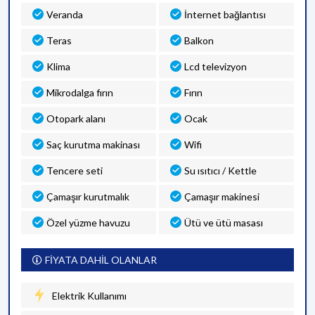
Veranda
İnternet bağlantısı
Teras
Balkon
Klima
Lcd televizyon
Mikrodalga fırın
Fırın
Otopark alanı
Ocak
Saç kurutma makinası
Wifi
Tencere seti
Su ısıtıcı / Kettle
Çamaşır kurutmalık
Çamaşır makinesi
Özel yüzme havuzu
Ütü ve ütü masası
FİYATA DAHİL OLANLAR
Elektrik Kullanımı