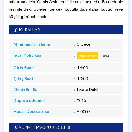
sığdırmak için 'Geniş Açılı Lens' ile çekilmektedir. Bu nedenle
resimlerdeki objeler, gerçek boyutlardan daha büyük veya
küçük görünebilmekte.
KURALLAR
Minimum Kiralama
3 Gece
İptal Politikası
Tıkla
İptal Şartları
Giriş Saati
16:00
Çıkış Saati
10:00
Elektrik - Su
Fiyata Dahil
Kapora ödemesi
% 15
Hasar Depozitosu
5.000 ₺
YÜZME HAVUZU BİLGİLERİ