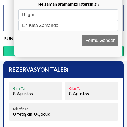
Ne zaman aramamızı istersiniz ?
KAPASİTE
BANYO & WC
YATAK ODASI
8 KİŞİ
3 ADET
4 ADET
BUNU PAYLAŞ
Formu Gönder
Ödemenin %15’sini şimdi, kalanını kapıda öde.
REZERVASYON TALEBİ
Giriş Tarihi
Çıkış Tarihi
8
Ağustos
8
Ağustos
Misafirler
0
Yetişkin,
0
Çocuk