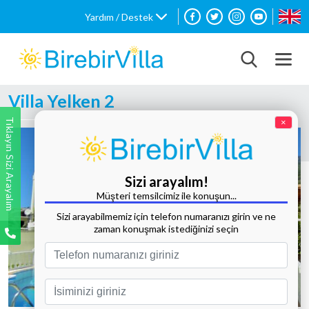
Yardım / Destek
Villa Yelken 2
Tıklayın Sizi Arayalım
×
Sizi arayalım!
Müşteri temsilcimiz ile konuşun...
Sizi arayabilmemiz için telefon numaranızı girin ve ne
zaman konuşmak istediğinizi seçin
Tüm Fotoğrafları Göster