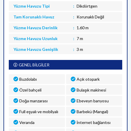
Yüzme Havuzu Tipi
Dikdörtgen
Tam Korunaklı Havuz
Korunaklı Değil
Yüzme Havuzu Derinlik
1.60 m
Yüzme Havuzu Uzunluk
7 m
Yüzme Havuzu Genişlik
3 m
GENEL BİLGİLER
Buzdolabı
Açık otopark
Özel bahçeli
Bulaşık makinesi
Doğa manzarası
Ebeveyn banyosu
Full eşyalı ve mobilyalı
Barbekü (Mangal)
Veranda
İnternet bağlantısı