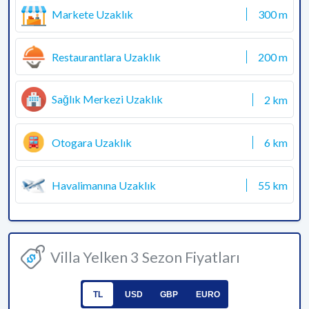
Markete Uzaklık
300 m
Restaurantlara Uzaklık
200 m
Sağlık Merkezi Uzaklık
2 km
Otogara Uzaklık
6 km
Havalimanına Uzaklık
55 km
Villa Yelken 3 Sezon Fiyatları
TL
USD
GBP
EURO