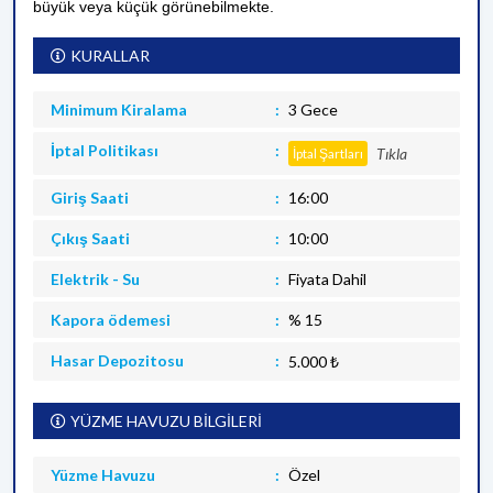
büyük veya küçük görünebilmekte.
KURALLAR
Minimum Kiralama
3 Gece
İptal Politikası
Tıkla
İptal Şartları
Giriş Saati
16:00
Çıkış Saati
10:00
Elektrik - Su
Fiyata Dahil
Kapora ödemesi
% 15
Hasar Depozitosu
5.000 ₺
YÜZME HAVUZU BİLGİLERİ
Yüzme Havuzu
Özel