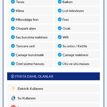
Teras
Balkon
Klima
Lcd televizyon
Mikrodalga fırın
Fırın
Otopark alanı
Ocak
Saç kurutma makinası
Wifi
Tencere seti
Su ısıtıcı / Kettle
Çamaşır kurutmalık
Çamaşır makinesi
Özel yüzme havuzu
Ütü ve ütü masası
FİYATA DAHİL OLANLAR
Elektrik Kullanımı
Su Kullanımı