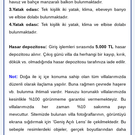
havuz ve bahçe manzaralı balkon bulunmaktadır.
3.Yatak odası:
Tek kişilik iki yatak, klima, ebeveyn banyo
ve elbise dolabı bulunmaktadır.
4.Yatak odası:
Tek kişilik iki yatak, klima ve elbise dolabı
bulunmaktadır.
Hasar depozitosu:
Giriş işlemleri sırasında
5.000 TL
hasar
depozitosu alınır. Çıkış günü villa da herhangi bir kayıp, kırık,
dökük vs. olmadığında hasar depozitosu tarafınıza iade edilir.
Not:
Doğa ile iç içe konuma sahip olan tüm villalarımızda
düzenli olarak ilaçlama yapılır. Buna rağmen çevrede haşere
vb. bulunma ihtimali vardır. Havuzu korunaklı villalarımızda
kesinlikle %100 görünmeme garantisi vermemekteyiz. Bu
villalarımızda her zaman %10 sakınma payı
mevcuttur. Sitemizde bulunan villa fotoğraflarının, görüntüyü
ekrana sığdırmak için ’Geniş Açılı Lens’ ile çekilmektedir. Bu
sebeple resimlerdeki objeler, gerçek boyutlarından daha