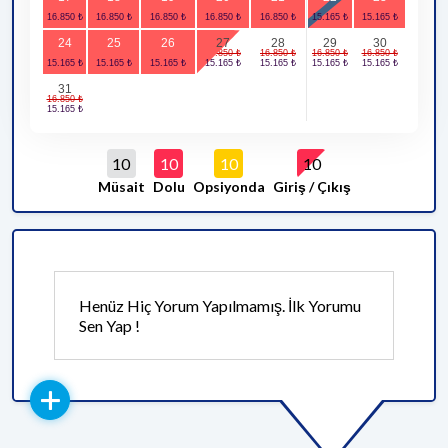
24
25
26
27
28
29
30
31
10
10
10
10
Müsait
Dolu
Opsiyonda
Giriş / Çıkış
Henüz Hiç Yorum Yapılmamış. İlk Yorumu
Sen Yap !