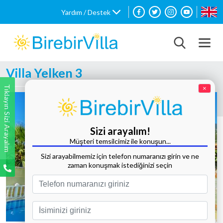
Yardım / Destek
Villa Yelken 3
Tıklayın Sizi Arayalım
×
Sizi arayalım!
Müşteri temsilcimiz ile konuşun...
Sizi arayabilmemiz için telefon numaranızı girin ve ne
zaman konuşmak istediğinizi seçin
Tüm Fotoğrafları Göster