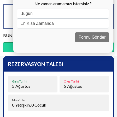
Ne zaman aramamızı istersiniz ?
KAPASİTE
BANYO & WC
YATAK ODASI
8 KİŞİ
3 ADET
4 ADET
BUNU PAYLAŞ
Formu Gönder
Ödemenin %15’sini şimdi, kalanını kapıda öde.
REZERVASYON TALEBİ
Giriş Tarihi
Çıkış Tarihi
5
Ağustos
5
Ağustos
Misafirler
0
Yetişkin,
0
Çocuk