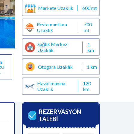
Markete Uzaklık
600 mt
Restaurantlara
700
Uzaklık
mt
Sağlık Merkezi
1
km
Uzaklık
E
Otogara Uzaklık
1 km
ZU
L
Havalimanına
120
Uzaklık
km
REZERVASYON
TALEBİ