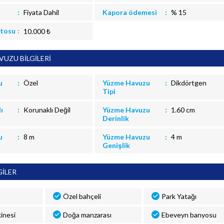
Fiyata Dahil
Kapora ödemesi
% 15
itosu
10.000 ₺
UZU BİLGİLERİ
u
Özel
Yüzme Havuzu
Dikdörtgen
Tipi
ı
Korunaklı Değil
Yüzme Havuzu
1.60 cm
Derinlik
u
8 m
Yüzme Havuzu
4 m
Genişlik
GİLER
Özel bahçeli
Park Yatağı
inesi
Doğa manzarası
Ebeveyn banyosu