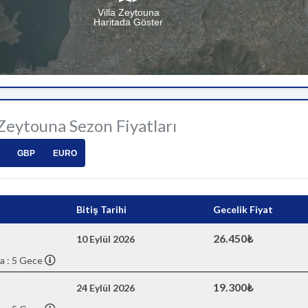
Villa Zeytouna
Haritada Göster
 Zeytouna Sezon Fiyatları
GBP
EURO
Bitiş Tarihi
Gecelik Fiyat
26.450₺
10 Eylül 2026
a : 5 Gece
19.300₺
24 Eylül 2026