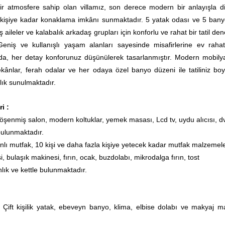
ir atmosfere sahip olan villamız, son derece modern bir anlayışla d
1 kişiye kadar konaklama imkânı sunmaktadır. 5 yatak odası ve 5 ban
iş aileler ve kalabalık arkadaş grupları için konforlu ve rahat bir tatil de
Geniş ve kullanışlı yaşam alanları sayesinde misafirlerine ev rahatl
zda, her detay konforunuz düşünülerek tasarlanmıştır. Modern mobilya
kânlar, ferah odalar ve her odaya özel banyo düzeni ile tatiliniz bo
ık sunulmaktadır.
ri :
şenmiş salon, modern koltuklar, yemek masası, Lcd tv, uydu alıcısı, d
bulunmaktadır.
nlı mutfak, 10 kişi ve daha fazla kişiye yetecek kadar mutfak malzemele
 bulaşık makinesi, fırın, ocak, buzdolabı, mikrodalga fırın, tost
lık ve kettle bulunmaktadır.
:
Çift kişilik yatak, ebeveyn banyo, klima, elbise dolabı ve makyaj m