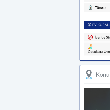
Tüpgaz
EV KURAL
İçeride Si
Çocuklara Uyg
Kon