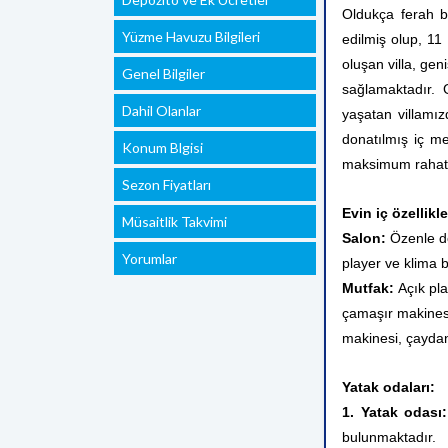
Oldukça ferah b
Yüzme Havuzu Bilgileri
edilmiş olup, 1
oluşan villa, gen
Genel Bilgiler
sağlamaktadır. 
Dahil Olanlar
yaşatan villamı
donatılmış iç me
Konum Blgisi
maksimum rahatl
Sezon Fiyatları
Evin iç özellikle
Müsaitlik Takvimi
Salon:
Özenle dö
Yorumlar
player ve klima 
Mutfak:
Açık pla
çamaşır makinesi,
makinesi, çaydan
Yatak odaları:
1. Yatak odası
bulunmaktadır.