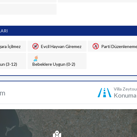
LARI
gara İçilmez
Evcil Hayvan Giremez
Parti Düzenlenem
un (3-12)
Bebeklere Uygun (0-2)
Villa Zeyto
um
Konuma 