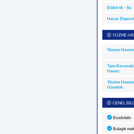
Elektrik - Su
Hasar Depoz
YÜZME HAV
Yüzme Havuz
Tam Korunakl
Havuz
Yüzme Havuz
Uzunluk
GENEL BİL
Buzdolabı
Bulaşık mak