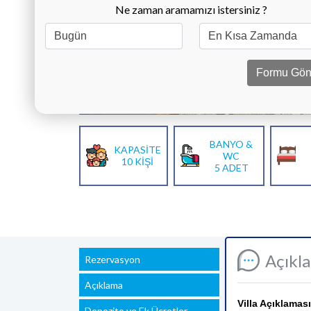
Ne zaman aramamızı istersiniz ?
Formu Gön
BANYO &
KAPASİTE
WC
10 KİŞİ
5 ADET
Açıkl
Rezervasyon
Açıklama
Villa Açıklaması
Depozito ve Ek Ücretler