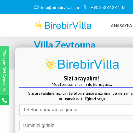
info@birebirvilla.com
+90 252 612 44 45
ANASAYFA
Villa Zeytouna
Tıklayın Sizi Arayalım
Tüm Fotoğrafları Göster
Sizi arayalım!
Müşteri temsilcimiz ile konuşun...
Sizi arayabilmemiz için telefon numaranızı girin ve ne zam
konuşmak istediğinizi seçin