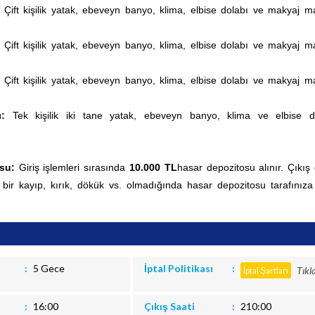
:
Çift kişilik yatak, ebeveyn banyo, klima, elbise dolabı ve makyaj m
:
Çift kişilik yatak, ebeveyn banyo, klima, elbise dolabı ve makyaj m
:
Çift kişilik yatak, ebeveyn banyo, klima, elbise dolabı ve makyaj m
sı:
Tek kişilik iki tane yatak, ebeveyn banyo, klima ve elbise d
su:
Giriş işlemleri sırasında
10.000 TL
hasar depozitosu alınır. Çıkış
 bir kayıp, kırık, dökük vs. olmadığında hasar depozitosu tarafınıza
5 Gece
İptal Politikası
Tıkl
İptal Şartları
16:00
Çıkış Saati
210:00