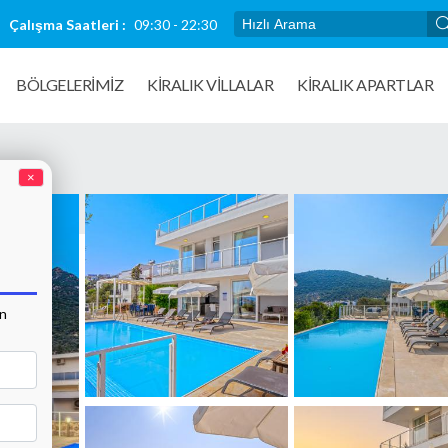
Çalışma Saatleri :
09:30 - 22:30
BÖLGELERİMİZ
KIRALIK VILLALAR
KİRALIK APARTLAR
×
an