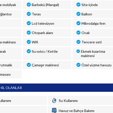
ve mobilyalı
Barbekü (Mangal)
Site içinde
ğlantısı
Teras
Balkon
Lcd televizyon
Mikrodalga fırın
Otopark alanı
Ocak
a makinası
Wifi
Tencere seti
ralı
Su ısıtıcı / Kettle
Ekmek kızartma
makinesi
rutmalık
Çamaşır makinesi
Özel yüzme havuzu
 masası
HİL OLANLAR
ullanımı
Su Kullanımı
Havuz ve Bahçe Bakımı