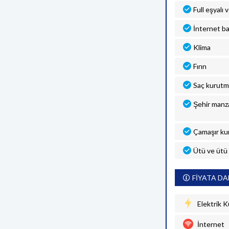
Full eşyalı 
İnternet ba
Klima
Fırın
Saç kurutm
Şehir manza
Çamaşır ku
Ütü ve ütü
FİYATA DA
Elektrik K
İnternet