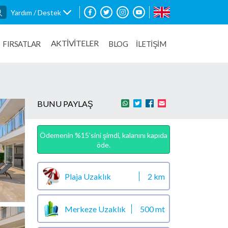
Yardım / Destek
AKTİVİTELER
FIRSATLAR
BLOG
İLETİŞİM
BUNU PAYLAŞ
Ödemenin %15’sini şimdi, kalanını kapıda
öde.
Plaja Uzaklık
2 km
Merkeze Uzaklık
500 mt