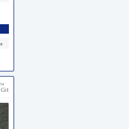
ez
una
Git