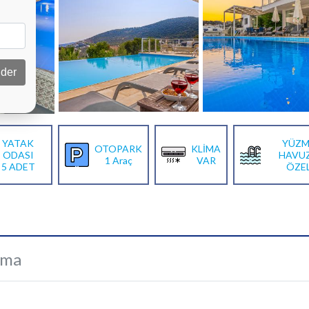
der
YATAK
YÜZM
OTOPARK
KLİMA
ODASI
HAVU
1 Araç
VAR
5 ADET
ÖZE
ama