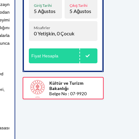
izayn
Giriş Tarihi
Çıkış Tarihi
5
Ağustos
5
Ağustos
yodan
neyimi
ığını
Misafirler
0
Yetişkin,
0
Çocuk
larla
yunca
Fiyat Hesapla
vd
Kültür ve Turizm
Bakanlığı
ri,
Belge No : 07-9920
asası