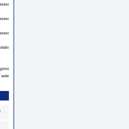
asası
asası
asası
olabı
 günü
 iade
a