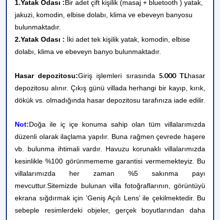
1.Yatak Odası :
Bir adet çift kişilik (masaj + bluetooth ) yatak,
jakuzi, komodin, elbise dolabı, klima ve ebeveyn banyosu
bulunmaktadır.
2.Yatak Odası :
İki adet tek kişilik yatak, komodin, elbise
dolabı, klima ve ebeveyn banyo bulunmaktadır.
5.000 TL
Hasar depozitosu:
Giriş işlemleri sırasında
hasar
depozitosu alınır. Çıkış günü villada herhangi bir kayıp, kırık,
dökük vs. olmadığında hasar depozitosu tarafınıza iade edilir.
Not:
Doğa ile iç içe konuma sahip olan tüm villalarımızda
düzenli olarak ilaçlama yapılır. Buna rağmen çevrede haşere
vb. bulunma ihtimali vardır. Havuzu korunaklı villalarımızda
kesinlikle %100 görünmememe garantisi vermemekteyiz. Bu
villalarımızda her zaman %5 sakınma payı
mevcuttur.
Sitemizde bulunan villa fotoğraflarının, görüntüyü
ekrana sığdırmak için ’Geniş Açılı Lens’ ile çekilmektedir. Bu
sebeple resimlerdeki objeler, gerçek boyutlarından daha