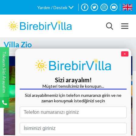
Yardım / Destek
Villa Zio
Tıklayın Sizi Arayalım
×
Sizi arayalım!
Müşteri temsilcimiz ile konuşun...
Sizi arayabilmemiz için telefon numaranızı girin ve ne
zaman konuşmak istediğinizi seçin
Tüm Fotoğrafları Göster