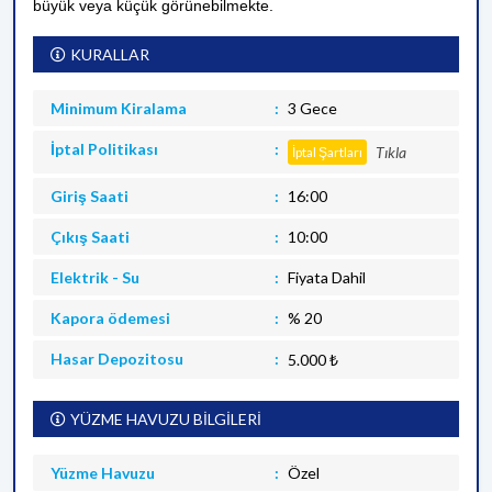
büyük veya küçük görünebilmekte.
KURALLAR
Minimum Kiralama
3 Gece
İptal Politikası
Tıkla
İptal Şartları
Giriş Saati
16:00
Çıkış Saati
10:00
Elektrik - Su
Fiyata Dahil
Kapora ödemesi
% 20
Hasar Depozitosu
5.000 ₺
YÜZME HAVUZU BİLGİLERİ
Yüzme Havuzu
Özel