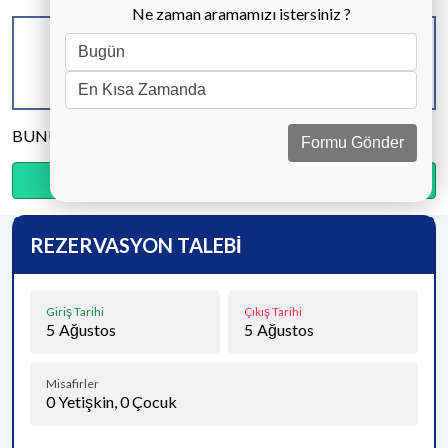
Ne zaman aramamızı istersiniz ?
KAPASİTE
BANYO & WC
YATAK ODASI
4 KİŞİ
2 ADET
2 ADET
BUNU PAYLAŞ
Formu Gönder
Ödemenin %20’sini şimdi, kalanını kapıda öde.
REZERVASYON TALEBİ
Giriş Tarihi
Çıkış Tarihi
5
Ağustos
5
Ağustos
Misafirler
0
Yetişkin,
0
Çocuk