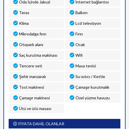
Oda İçinde Jakuzi
İnternet bağlantısı
Teras
Balkon
Klima
Lcd televizyon
Mikrodalga fırın
Fırın
Otopark alanı
Ocak
Saç kurutma makinası
Wifi
Tencere seti
Masa tenisi
Şehir manzaralı
Su ısıtıcı / Kettle
Tost makinesi
Çamaşır kurutmalık
Çamaşır makinesi
Özel yüzme havuzu
Ütü ve ütü masası
FİYATA DAHİL OLANLAR