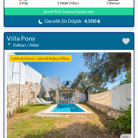
2 Kişi
1 Yatak Odası
1 Banyo
Şimdi %15, kalanını kapıda öde.
Gecelik En Düşük
4.500 ₺
Villa Pony
Kalkan / Aklar
Isıtmalı Havuz, Jakuzili Balayı Villası