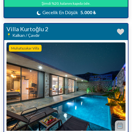
Şimdi %20, kalanını kapıda öde.
Gecelik En Düşük
5.000 ₺
Villa Kurtoğlu 2
Kalkan / Çavdır
Muhafazakar Villa