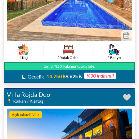
4 Kişi
2 Yatak Odası
2 Banyo
Şimdi %20, kalanını kapıda öde.
%30 İndirimli
13.750 ₺
9.625 ₺
Gecelik
Villa Rojda Duo
Kalkan / Kızıltaş
Açık Jakuzili Villa