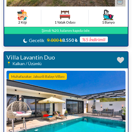
2 Kişi
1 Yatak Odası
1 Banyo
Şimdi %20, kalanını kapıda öde.
%5 İndirimli
9.000 ₺
8.550 ₺
Gecelik
Villa Lavantin Duo
Kalkan / Üzümlü
Muhafazakar, Jakuzili Balayı Villası