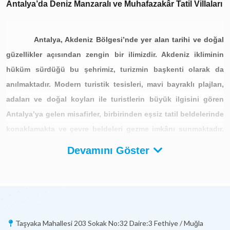
Antalya’da Deniz Manzaralı ve Muhafazakâr Tatil Villaları
Antalya, Akdeniz Bölgesi’nde yer alan tarihi ve doğal
güzellikler açısından zengin bir ilimizdir. Akdeniz ikliminin
hüküm sürdüğü bu şehrimiz, turizmin başkenti olarak da
anılmaktadır. Modern turistik tesisleri, mavi bayraklı plajları,
adaları ve doğal koyları ile turistlerin büyük ilgisini gören
Antalya’ya gelen misafirler, birbirinden eşsiz tatil beldelerinde
konaklamakta ve çevre beldeleri gezme imkânı sunmaktadır.
Yıl içerisinde Antalya’yı ziyaret eden misafirler; otel,
Devamını Göster
motel,
Kalkan kiralık villa
ve yazlık apartlarda konaklamaktadır.
Antalya’da konaklama için en ideal seçenek ise villa kiralamadır.
Antalya'ya bağlı çevre ilçelerde misafirlerin konaklaması için pek
çok kiralık villa çeşidi bulunmaktadır. Bunlar arasında deniz
manzaralı villa, müstakil havuzlu villa, muhafazakar villa ve balayı
villaları gibi birçok tipler mevcuttur. Yine bu villalar muhafazakâr
Taşyaka Mahallesi 203 Sokak No:32 Daire:3 Fethiye / Muğla
ailelere, geniş ailelere, çekirdek ailelere, arkadaş gruplarına ve