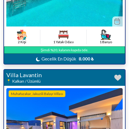
2 Kişi
1 Yatak Odası
1 Banyo
Şimdi %20, kalanını kapıda öde.
Gecelik En Düşük
8.000 ₺
Villa Lavantin
Kalkan / Üzümlü
Muhafazakar, Jakuzili Balayı Villası