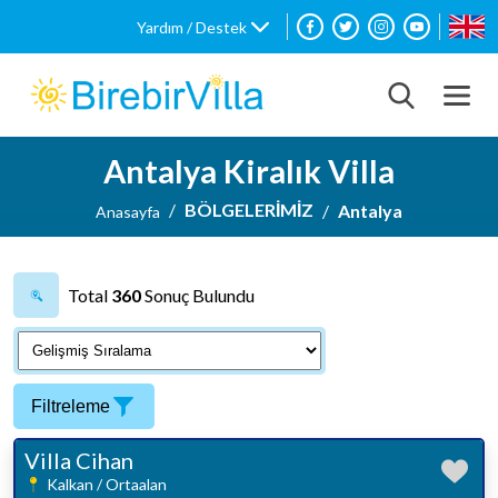
Yardım / Destek
Antalya Kiralık Villa
BÖLGELERİMİZ
Antalya
Anasayfa
Total
360
Sonuç Bulundu
Filtreleme
Villa Cihan
Kalkan / Ortaalan