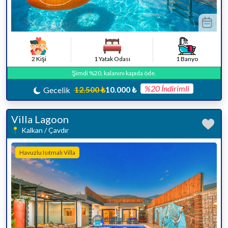
2 Kişi
1 Yatak Odası
1 Banyo
Şimdi %20, kalanını kapıda öde.
%20 İndirimli
12.500 ₺
10.000 ₺
Gecelik
Villa Lagoon
Kalkan / Çavdır
Havuzlu Isıtmalı Villa