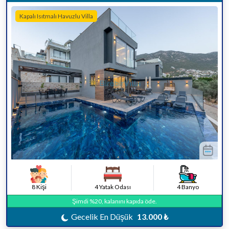
Kapalı Isıtmalı Havuzlu Villa
8 Kişi
4 Yatak Odası
4 Banyo
Şimdi %20, kalanını kapıda öde.
Gecelik En Düşük
13.000 ₺