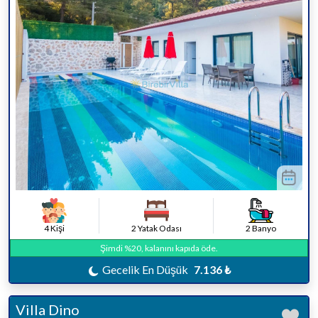
4 Kişi
2 Yatak Odası
2 Banyo
Şimdi %20, kalanını kapıda öde.
Gecelik En Düşük
7.136 ₺
Villa Dino