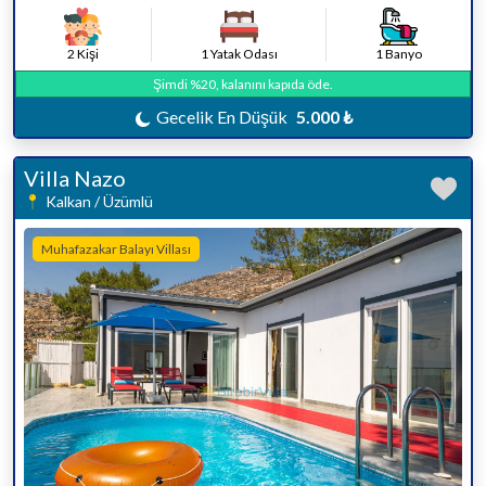
2 Kişi
1 Yatak Odası
1 Banyo
Şimdi %20, kalanını kapıda öde.
Gecelik En Düşük
5.000 ₺
Villa Nazo
Kalkan / Üzümlü
Muhafazakar Balayı Villası