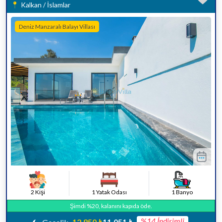
Kalkan / İslamlar
Deniz Manzaralı Balayı Villası
2 Kişi
1 Yatak Odası
1 Banyo
Şimdi %20, kalanını kapıda öde.
%14 İndirimli
12.850 ₺
11.051 ₺