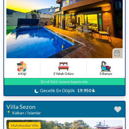
6 Kişi
3 Yatak Odası
3 Banyo
Şimdi %20, kalanını kapıda öde.
Gecelik En Düşük
19.950 ₺
Villa Sezon
Kalkan / İslamlar
Muhafazakar Villa