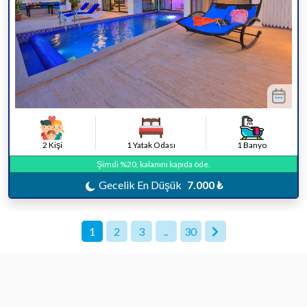
2 Kişi
1 Yatak Odası
1 Banyo
Şimdi %20, kalanını kapıda öde.
Gecelik En Düşük
7.000 ₺
1
2
3
..
30