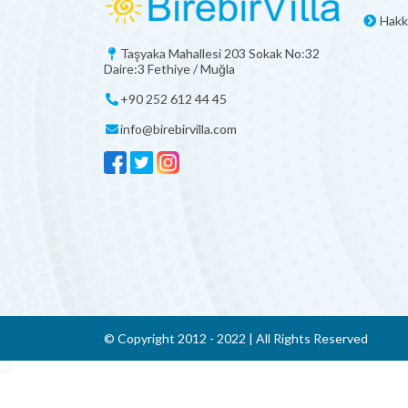
Hakk
Taşyaka Mahallesi 203 Sokak No:32
Daire:3 Fethiye / Muğla
+90 252 612 44 45
info@birebirvilla.com
© Copyright 2012 - 2022 | All Rights Reserved