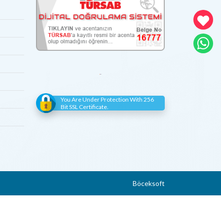
You Are Under Protection With 256
Bit SSL Certificate.
Böceksoft