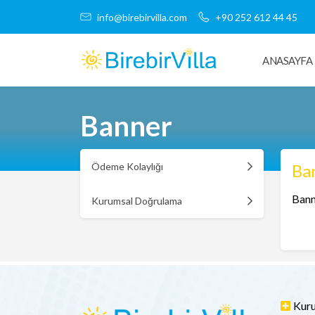
info@birebirvilla.com
+90 252 612 44 45
ANASAYFA
Banner
Ödeme Kolaylığı
Ba
Bann
Kurumsal Doğrulama
Kur