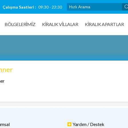
Çalışma Saatleri :
09:30 - 22:30
BÖLGELERİMİZ
KIRALIK VILLALAR
KİRALIK APARTLAR
nner
er
umsal
Yardım / Destek