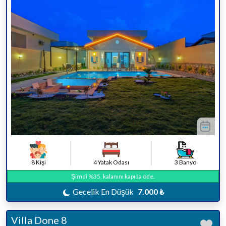
8 Kişi
4 Yatak Odası
3 Banyo
Şimdi %35, kalanını kapıda öde.
Gecelik En Düşük
7.000 ₺
Villa Done 8