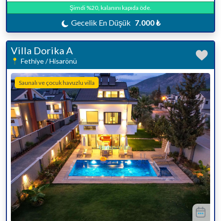
Şimdi %20, kalanını kapıda öde.
Gecelik En Düşük
7.000 ₺
Villa Dorika A
Fethiye / Hisarönü
Saunalı ve çocuk havuzlu villa