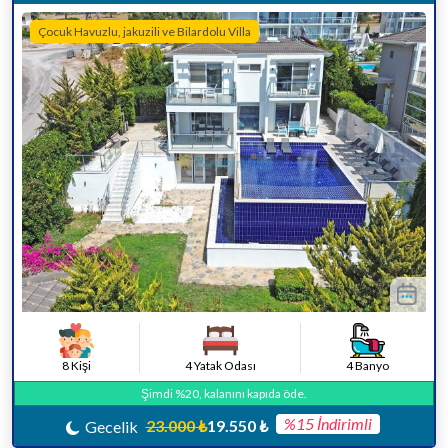
Çocuk Havuzlu, jakuzili ve Bilardolu Villa
8 Kişi
4 Yatak Odası
4 Banyo
Şimdi %20, kalanını kapıda öde.
%15 İndirimli
23.000 ₺
19.550 ₺
Gecelik