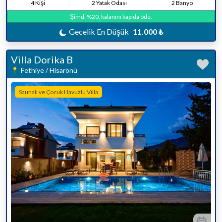
4 Kişi
2 Yatak Odası
2 Banyo
Şimdi %20, kalanını kapıda öde.
Gecelik En Düşük
11.000 ₺
Villa Dorika B
Fethiye / Hisarönü
Saunalı ve Çocuk Havuzlu Villa