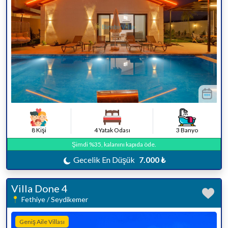
8 Kişi
4 Yatak Odası
3 Banyo
Şimdi %35, kalanını kapıda öde.
Gecelik En Düşük
7.000 ₺
Villa Done 4
Fethiye / Seydikemer
Geniş Aile Villası