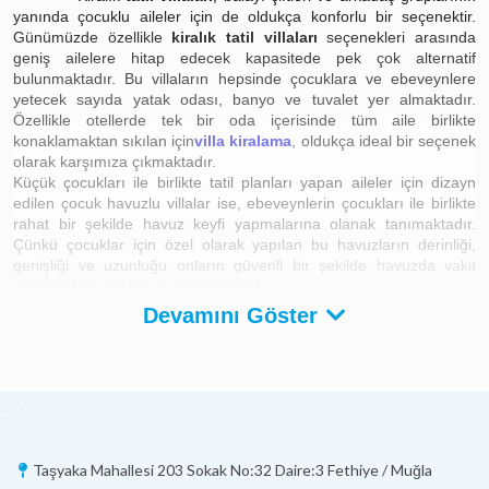
yanında çocuklu aileler için de oldukça konforlu bir seçenektir.
Günümüzde özellikle
kiralık tatil villaları
seçenekleri arasında
geniş ailelere hitap edecek kapasitede pek çok alternatif
bulunmaktadır. Bu villaların hepsinde çocuklara ve ebeveynlere
yetecek sayıda yatak odası, banyo ve tuvalet yer almaktadır.
Özellikle otellerde tek bir oda içerisinde tüm aile birlikte
konaklamaktan sıkılan için
villa kiralama
, oldukça ideal bir seçenek
olarak karşımıza çıkmaktadır.
Küçük çocukları ile birlikte tatil planları yapan aileler için dizayn
edilen çocuk havuzlu villalar ise, ebeveynlerin çocukları ile birlikte
rahat bir şekilde havuz keyfi yapmalarına olanak tanımaktadır.
Çünkü çocuklar için özel olarak yapılan bu havuzların derinliği,
genişliği ve uzunluğu onların güvenli bir şekilde havuzda vakit
geçirecekleri şekilde ayarlanmaktadır.
Devamını Göster
Çocuk Havuzlu Kiralık Villalar
Fethiye, Kalkan'da yer alan çocuk havuzlu villaların havuzu,
çocukları ile tatil planları yapan ebeveynler düşünülerek
tasarlanmıştır. Villalarda yer alan çocuk havuzları genellikle
doğrudan ebeveyn havuzu ile iç içe bir yapıdadır. Bu da çocuklar
havuz keyfi yaparken ailelerinin en ufak bir aksi duruma müdahale
edebilmelerine olanak tanımaktadır.
Taşyaka Mahallesi 203 Sokak No:32 Daire:3 Fethiye / Muğla
Kiralık villalarda bulunan çocuk havuzları belli bir standarda