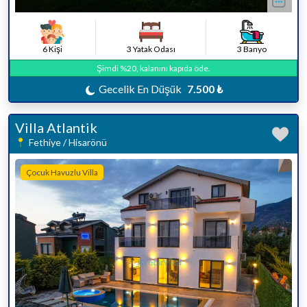
6 Kişi
3 Yatak Odası
3 Banyo
Şimdi %20, kalanını kapıda öde.
Gecelik En Düşük
7.500 ₺
Villa Atlantik
Fethiye / Hisarönü
Çocuk Havuzlu Villa