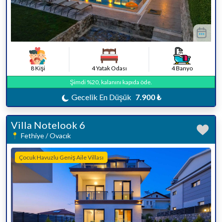
8 Kişi
4 Yatak Odası
4 Banyo
Şimdi %20, kalanını kapıda öde.
Gecelik En Düşük
7.900 ₺
Villa Notelook 6
Fethiye / Ovacık
Çocuk Havuzlu Geniş Aile Villası