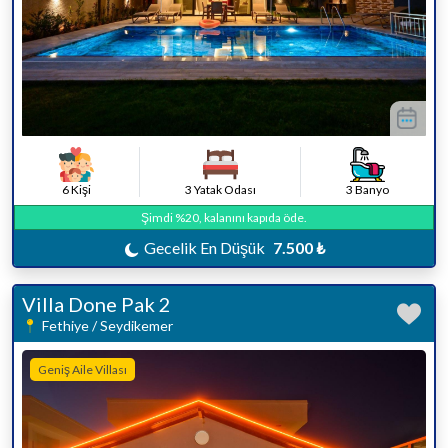
6 Kişi
3 Yatak Odası
3 Banyo
Şimdi %20, kalanını kapıda öde.
Gecelik En Düşük
7.500 ₺
Villa Done Pak 2
Fethiye / Seydikemer
Geniş Aile Villası