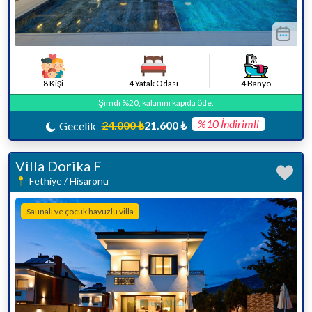
8 Kişi
4 Yatak Odası
4 Banyo
Şimdi %20, kalanını kapıda öde.
%10 İndirimli
24.000 ₺
21.600 ₺
Gecelik
Villa Dorika F
Fethiye / Hisarönü
Saunalı ve çocuk havuzlu villa