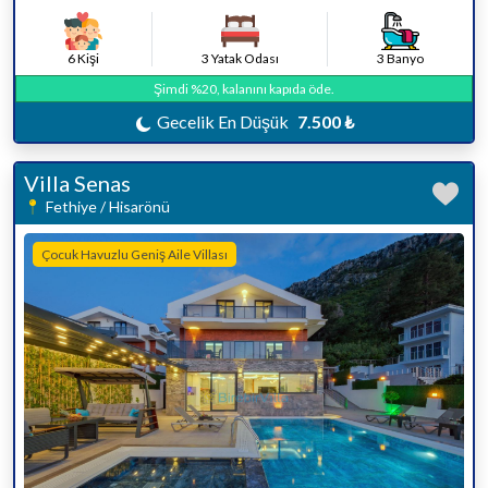
6 Kişi
3 Yatak Odası
3 Banyo
Şimdi %20, kalanını kapıda öde.
Gecelik En Düşük
7.500 ₺
Villa Senas
Fethiye / Hisarönü
Çocuk Havuzlu Geniş Aile Villası