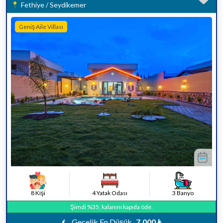
Fethiye / Seydikemer
Geniş Aile Villası
8 Kişi
4 Yatak Odası
3 Banyo
Şimdi %35, kalanını kapıda öde.
Gecelik En Düşük
7.000 ₺