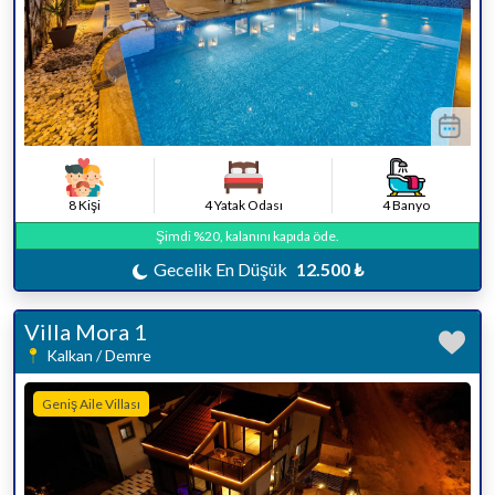
8 Kişi
4 Yatak Odası
4 Banyo
Şimdi %20, kalanını kapıda öde.
Gecelik En Düşük
12.500 ₺
Villa Mora 1
Kalkan / Demre
Geniş Aile Villası