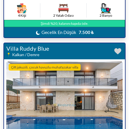
4 Kişi
2 Yatak Odası
2 Banyo
Şimdi %20, kalanını kapıda öde.
Gecelik En Düşük
7.500 ₺
Villa Ruddy Blue
Kalkan / Demre
Çift jakuzili, çocuk havuzlu muhafazakar villa