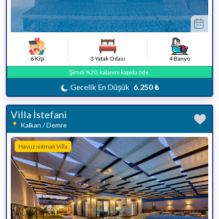
6 Kişi
3 Yatak Odası
4 Banyo
Şimdi %20, kalanını kapıda öde.
Gecelik En Düşük
6.250 ₺
Villa İstefani
Kalkan / Demre
Havuz ısıtmalı Villa