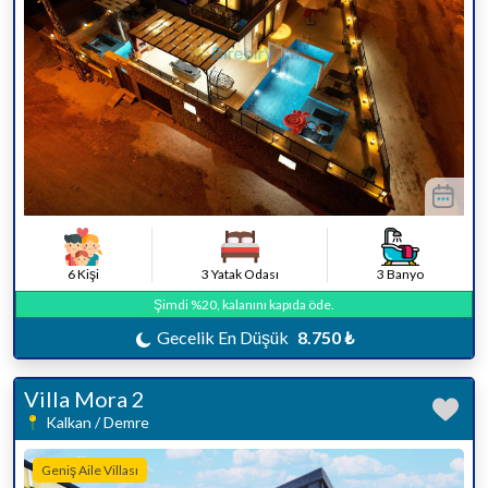
6 Kişi
3 Yatak Odası
3 Banyo
Şimdi %20, kalanını kapıda öde.
Gecelik En Düşük
8.750 ₺
Villa Mora 2
Kalkan / Demre
Geniş Aile Villası