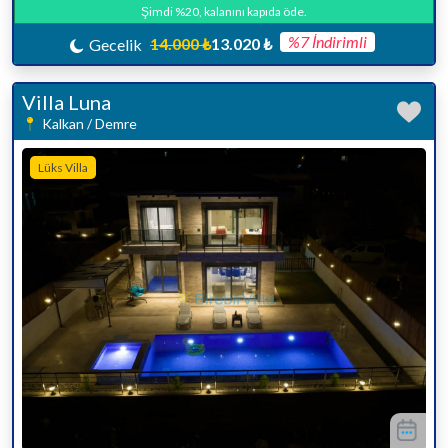
Şimdi %20, kalanını kapıda öde.
%7 İndirimli
14.000 ₺
13.020 ₺
Gecelik
Villa Luna
Kalkan / Demre
Lüks Villa