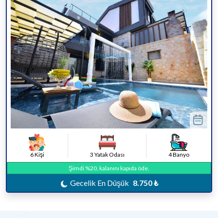
6 Kişi
3 Yatak Odası
4 Banyo
Şimdi %20, kalanını kapıda öde.
Gecelik En Düşük
8.750 ₺