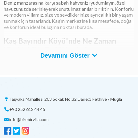
Deniz manzarasına karşı sabah kahvenizi yudumlayın, özel
havuzunuzda serinleyerek unutulmaz anılar biriktirin. Konforlu
ve modern villamız, size ve sevdiklerinize ayrıcalıklı bir yaşam
sunmak için tasarlandı. Kaş’ın merkezine kısa mesafede, doğa
ve konforun ideal buluşma noktası burada.
Kaş Bayındır Köyü'nde Ne Zaman
Kiralık Villa Tatili Yapılır?
Devamını Göster
Kaş Bayındır Köyü'nde kiralık villa tatili yapmak için en ideal
zaman dilimi, genellikle bahar ve yaz aylarıdır. Baharın
gelişiyle birlikte bölge, eşsiz doğal güzelliklerini sergilemeye
başlar. Nisan ve mayıs aylarında, Akdeniz'in tatlı esintileri
eşliğinde, rengarenk çiçeklerle kaplanan Bayındır Köyü, sakin
ve huzurlu bir tatil isteyenler için harika bir seçenek oluşturur.
Taşyaka Mahallesi 203 Sokak No:32 Daire:3 Fethiye / Muğla
Bu aylarda havalar ısınmaya başlarken, doğa yürüyüşleri ve
bisiklet gezileri gibi aktiviteler için mükemmel koşullar
+90 252 612 44 45
sağlanır.
Haziran, temmuz ve ağustos ayları ise Kaş Bayındır Köyü'nün
info@birebirvilla.com
yaz tatili için en popüler zamanlarıdır. Yaz döneminde
sıcaklıklar yükselir, deniz suyu sıcaklığı artar ve villanızın
havuzunda veya Kaş'ın güzel plajlarında keyifle vakit