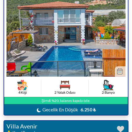
4 Kişi
2 Yatak Odası
2 Banyo
Şimdi %20, kalanını kapıda öde.
Gecelik En Düşük
6.250 ₺
Villa Avenir