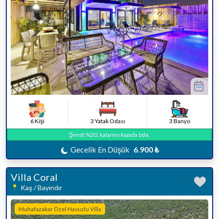
6 Kişi
3 Yatak Odası
3 Banyo
Şimdi %20, kalanını kapıda öde.
Gecelik En Düşük
6.900 ₺
Villa Coral
Kaş / Bayındır
Muhafazakar Özel Havuzlu Villa