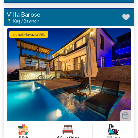
Villa Barose
Kaş / Bayındır
Isıtmalı Havuzlu Villa
8 Kişi
4 Yatak Odası
3 Banyo