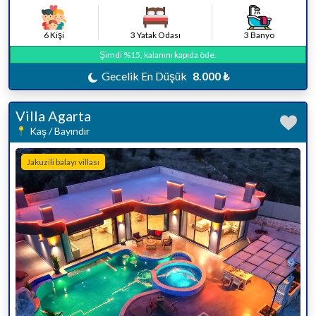
6 Kişi
3 Yatak Odası
3 Banyo
Şimdi %15, kalanını kapıda öde.
Gecelik En Düşük
8.000 ₺
Villa Agarta
Kaş / Bayındır
Jakuzili balayı villası