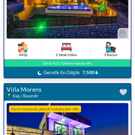
4 Kişi
2 Yatak Odası
3 Banyo
Şimdi %15, kalanını kapıda öde.
Gecelik En Düşük
7.500 ₺
Villa Morens
Kaş / Bayındır
Deniz manzaralı, jakuzili muhafazakar villa