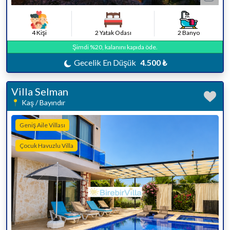
4 Kişi
2 Yatak Odası
2 Banyo
Şimdi %20, kalanını kapıda öde.
Gecelik En Düşük
4.500 ₺
Villa Selman
Kaş / Bayındır
Geniş Aile Villası
Çocuk Havuzlu Villa