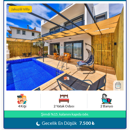
Jakuzili Villa
4 Kişi
2 Yatak Odası
2 Banyo
Şimdi %15, kalanını kapıda öde.
Gecelik En Düşük
7.500 ₺