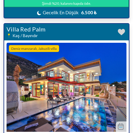
Şimdi %20, kalanını kapıda öde.
Gecelik En Düşük
6.500 ₺
Villa Red Palm
Kaş / Bayındır
Deniz manzaralı, Jakuzili villa