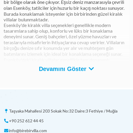
bir bölge olarak öne çıkıyor. Eşsiz deniz manzarasıyla çevrili
olan Esenköy, tatilciler için huzurlu bir kaçış noktası sunuyor.
Burada konaklamak isteyenler için birbirinden güzel kiralık
villalar bulunmaktadır.
Esenköy'de kiralık villa seçenekleri genellikle modern
tasarımlara sahip olup, konforlu ve lüks bir konaklama
deneyimi sunar. Geniş bahçeleri, özel yüzme havuzları ve
teraslarıyla misafirlerin ihtiyaçlarına cevap verirler. Villaların
birçoğu denize sıfır konumda yer alır ve muhteşem gün
batımlarını izlemek için ideal bir konaklama seçeneği sunar.
Esenköy'deki kiralık villalar genellikle tam donanımlı
mutfaklar, geniş oturma alanları ve modern olanaklarla
Devamını Göster
donatılmıştır. Ayrıca, bazı villalar ekstra hizmetler sunarak
konukların tatillerini daha da keyifli hale getirirler.
Tatilciler, Esenköy'deki bu kiralık villalarda huzurlu bir
atmosferde dinlenme ve doğanın tadını çıkarma fırsatı
bulurlar. Şehrin gürültüsünden uzaklaşmak ve sevdikleriyle
unutulmaz anlar yaşamak isteyenler için Esenköy, mükemmel
bir seçenektir.
Taşyaka Mahallesi 203 Sokak No:32 Daire:3 Fethiye / Muğla
Esenköy Kiralık Villa Seçenekleri
+90 252 612 44 45
info@birebirvilla.com
Esenköy, sakin ve doğal güzellikleriyle ünlü bir tatil beldesi