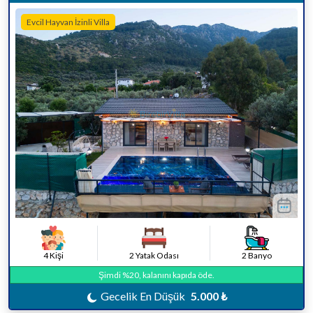
Evcil Hayvan İzinli Villa
4 Kişi
2 Yatak Odası
2 Banyo
Şimdi %20, kalanını kapıda öde.
Gecelik En Düşük
5.000 ₺