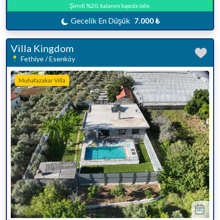
Şimdi %20, kalanını kapıda öde.
Gecelik En Düşük
7.000 ₺
Villa Kingdom
Fethiye / Esenköy
Muhafazakar Villa