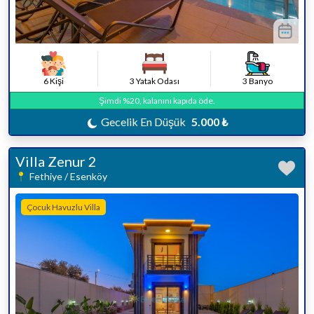
6 Kişi
3 Yatak Odası
3 Banyo
Şimdi %20, kalanını kapıda öde.
Gecelik En Düşük
5.000 ₺
Villa Zenur 2
Fethiye / Esenköy
Çocuk Havuzlu Villa