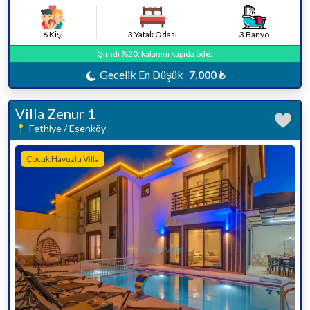
6 Kişi
3 Yatak Odası
3 Banyo
Şimdi %20, kalanını kapıda öde.
Gecelik En Düşük
7.000 ₺
Villa Zenur 1
Fethiye / Esenköy
Çocuk Havuzlu Villa