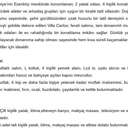
thiye’nin Esenköy mevkiinde konumlanan; 2 yatak odası, 4 kişilik kona
irdek aileler ve arkadaş grupları için uygun bir kiralık tatil villasıdır. Do
umu sayesinde, şehir gürültüsünden uzak huzurlu bir tatil deneyimi s
ışlı şekilde dekore edilen Villa Carlos; ferah salonu, tam donanımlı mu
ak odaları ile ev rahatlığında bir konaklama imkânı sağlar. Günlük 
rşılayacak donanıma sahip olması sayesinde hem kısa süreli kaçamakla
ller için idealdir.
ri
faklı salon, L koltuk, 4 kişilik yemek alanı, Lcd tv, uydu alıcısı ve 
Salondan havuz ve bahçeye açılan kapısı mevcuttur.
tfak, 4 kişi ve daha fazla kişiye yetecek kadar mutfak malzemesi, bu
r makinesi, fırın, ocak, buzdolabı, çaydanlık ve kettle bulunmaktadır.
Çift kişilik yatak, klima,ebeveyn banyo, makyaj masası, televizyon ve e
adır.
ki adet tek kişilik yatak, klima, makyaj masası ve elbise dolabı bulunmak