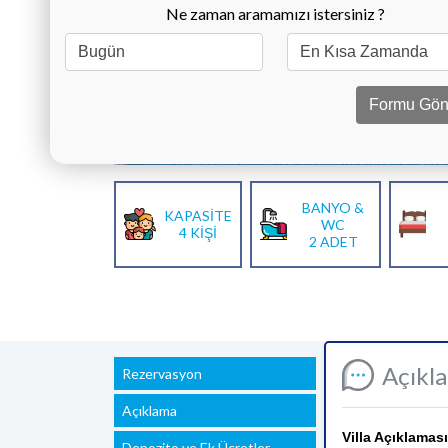
Ne zaman aramamızı istersiniz ?
Formu Gön
BANYO &
KAPASİTE
WC
4 KİŞİ
2 ADET
Açıkl
Rezervasyon
Açıklama
Villa Açıklaması
Depozito ve Ek Ücretler