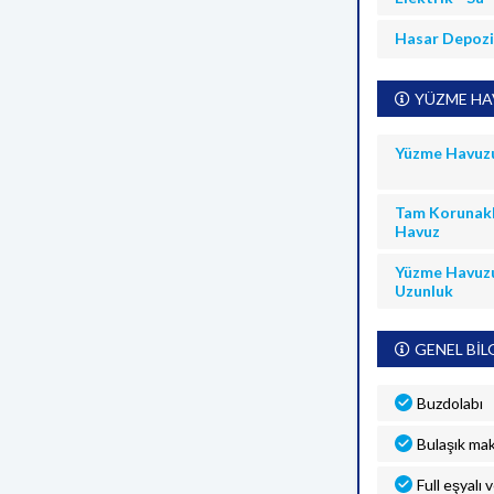
Hasar Depoz
YÜZME HAV
Yüzme Havuz
Tam Korunakl
Havuz
Yüzme Havuz
Uzunluk
GENEL BİL
Buzdolabı
Bulaşık mak
Full eşyalı 