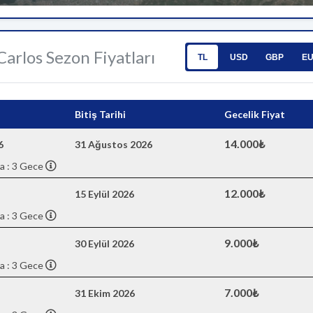
 Carlos Sezon Fiyatları
TL
USD
GBP
E
Bitiş Tarihi
Gecelik Fiyat
14.000₺
6
31 Ağustos 2026
a : 3 Gece
12.000₺
15 Eylül 2026
a : 3 Gece
9.000₺
30 Eylül 2026
a : 3 Gece
7.000₺
31 Ekim 2026