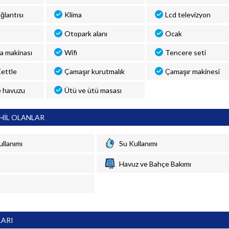
ğlantısı
Klima
Lcd televizyon
Otopark alanı
Ocak
a makinası
Wifi
Tencere seti
 Kettle
Çamaşır kurutmalık
Çamaşır makinesi
 havuzu
Ütü ve ütü masası
HİL OLANLAR
ullanımı
Su Kullanımı
Havuz ve Bahçe Bakımı
LARI