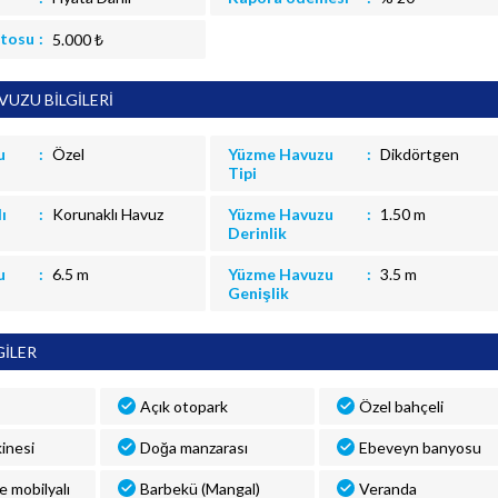
itosu
5.000 ₺
UZU BİLGİLERİ
u
Özel
Yüzme Havuzu
Dikdörtgen
Tipi
ı
Korunaklı Havuz
Yüzme Havuzu
1.50 m
Derinlik
u
6.5 m
Yüzme Havuzu
3.5 m
Genişlik
GİLER
Açık otopark
Özel bahçeli
inesi
Doğa manzarası
Ebeveyn banyosu
ve mobilyalı
Barbekü (Mangal)
Veranda