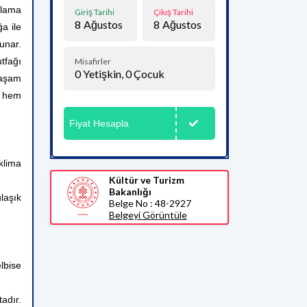
klama
Giriş Tarihi
Çıkış Tarihi
8
Ağustos
8
Ağustos
ğa ile
unar.
tfağı
Misafirler
0
Yetişkin,
0
Çocuk
yaşam
r hem
Fiyat Hesapla
klima
Kültür ve Turizm
Bakanlığı
laşık
Belge No : 48-2927
Belgeyi Görüntüle
lbise
tadır.