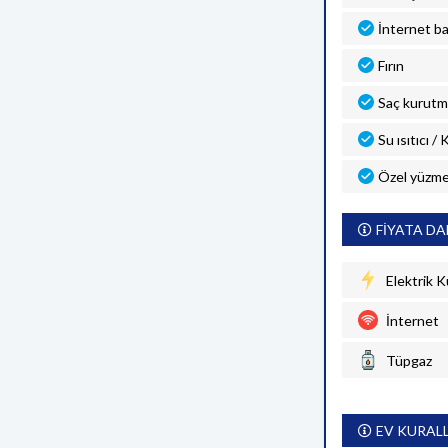
İnternet ba
Fırın
Saç kurutm
Su ısıtıcı /
Özel yüzme
FİYATA DA
Elektrik K
İnternet
Tüpgaz
EV KURAL