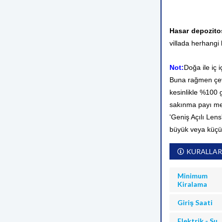
Hasar depozit
villada herhangi 
Not:
Doğa ile iç 
Buna rağmen çevr
kesinlikle %100
sakınma payı me
'Geniş Açılı Lens
büyük veya küçü
KURALLAR
Minimum
Kiralama
Giriş Saati
Elektrik - Su