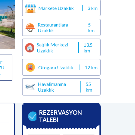
Markete Uzaklık
3 km
Restaurantlara
5
Uzaklık
km
Sağlık Merkezi
13.5
km
Uzaklık
E
Otogara Uzaklık
12 km
ZU
L
Havalimanına
55
Uzaklık
km
REZERVASYON
TALEBİ