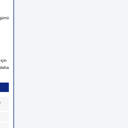
 günü
için
 daha
a