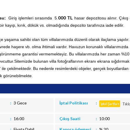
000 TL
osu:
Giriş işlemleri sırasında 5.
hasar depozitosu alınır. Çıkış
bir kayıp, kırık, dökük vs. olmadığında depozito tarafınıza iade edilir.
içe yaşama sahibi olan tüm villalarımızda düzenli olarak ilaçlama yapılır.
ede haşere vb. olma ihtimali vardır. Havuzun korunaklı villalarımızda
 görünmeme garantisi vermemekteyiz. Bu villalarımızda her zaman %10
vcuttur.
Sitemizde bulunan villa fotoğraflarının ekranı ekrana sığdırmak 
' ile çekilmektedir. Bu nedenle resimlerdeki objeler, gerçek boyutlardan
k görünebilmekte.
3 Gece
İptal Politikası
Tıkl
İptal Şartları
16:00
Çıkış Saati
10:00
Fiyata Dahil
Kapora ödemesi
% 20