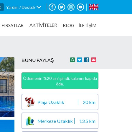
Yardım / Destek
AKTİVİTELER
FIRSATLAR
BLOG
İLETİŞİM
BUNU PAYLAŞ
Ödemenin %20’sini şimdi, kalanını kapıda
öde.
Plaja Uzaklık
20 km
Merkeze Uzaklık
13.5 km