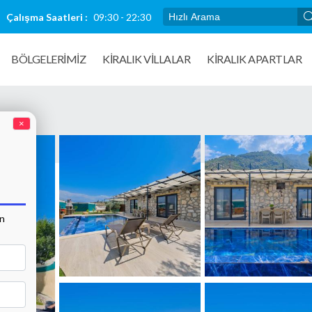
Çalışma Saatleri :
09:30 - 22:30
BÖLGELERİMİZ
KIRALIK VILLALAR
KİRALIK APARTLAR
×
an