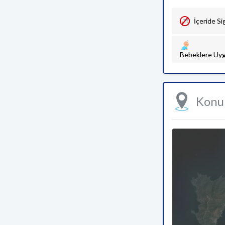
İçeride Si
Bebeklere Uyg
Kon