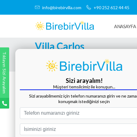
info@birebirvilla.com
+90 252 612 44 45
ANASAYFA
Villa Carlos
Tıklayın Sizi Arayalım
Tüm Fotoğrafları Göster
Sizi arayalım!
Müşteri temsilcimiz ile konuşun...
Sizi arayabilmemiz için telefon numaranızı girin ve ne zam
konuşmak istediğinizi seçin