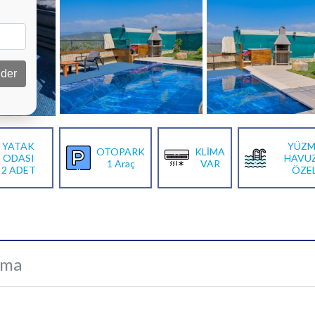
der
YATAK
YÜZM
OTOPARK
KLİMA
ODASI
HAVU
1 Araç
VAR
2 ADET
ÖZE
ama