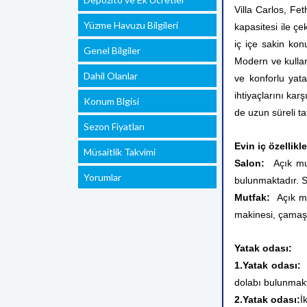
Villa Carlos, Fe
Yüzme Havuzu Bilgileri
kapasitesi ile çek
iç içe sakin kon
Genel Bilgiler
Modern ve kullan
Dahil Olanlar
ve konforlu yat
ihtiyaçlarını ka
Konum Blgisi
de uzun süreli tati
Sezon Fiyatları
Evin iç özellikle
Müsaitlik Takvimi
Salon:
Açık mut
Yorumlar
bulunmaktadır. 
Mutfak:
Açık mu
makinesi, çamaşı
Yatak odası:
1.Yatak odası:
dolabı bulunmakt
2.Yatak odası:
İ