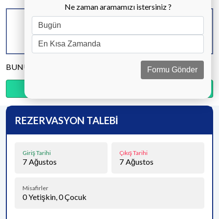
Ne zaman aramamızı istersiniz ?
KAPASİTE
BANYO & WC
YATAK ODASI
8 KİŞİ
4 ADET
4 ADET
BUNU PAYLAŞ
Formu Gönder
Ödemenin %35’sini şimdi, kalanını kapıda öde.
REZERVASYON TALEBİ
Giriş Tarihi
Çıkış Tarihi
7
Ağustos
7
Ağustos
Misafirler
0
Yetişkin,
0
Çocuk