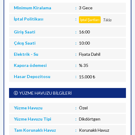
Minimum Kiralama
3 Gece
İptal Politikası
Tıkla
İptal Şartları
Giriş Saati
16:00
Çıkış Saati
10:00
Elektrik - Su
Fiyata Dahil
Kapora ödemesi
% 35
Hasar Depozitosu
15.000 ₺
YÜZME HAVUZU BİLGİLERİ
Yüzme Havuzu
Özel
Yüzme Havuzu Tipi
Dikdörtgen
Tam Korunaklı Havuz
Korunaklı Havuz