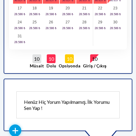
17
18
19
20
21
22
23
24
25
26
27
28
29
30
31
10
10
10
10
Müsait
Dolu
Opsiyonda
Giriş / Çıkış
Henüz Hiç Yorum Yapılmamış. İlk Yorumu
Sen Yap !