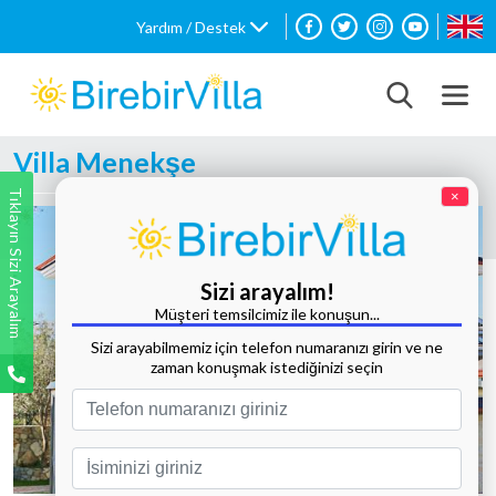
Yardım / Destek
Villa Menekşe
Tıklayın Sizi Arayalım
×
Sizi arayalım!
Müşteri temsilcimiz ile konuşun...
Sizi arayabilmemiz için telefon numaranızı girin ve ne
zaman konuşmak istediğinizi seçin
Tüm Fotoğrafları Göster