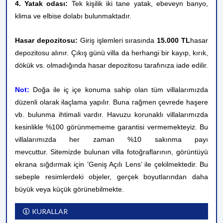
4. Yatak odası:
Tek kişilik iki tane yatak, ebeveyn banyo,
klima ve elbise dolabı bulunmaktadır.
Hasar depozitosu:
Giriş işlemleri sırasında
15.000 TL
hasar
depozitosu alınır. Çıkış günü villa da herhangi bir kayıp, kırık,
dökük vs. olmadığında hasar depozitosu tarafınıza iade edilir.
Not:
Doğa ile iç içe konuma sahip olan tüm villalarımızda
düzenli olarak ilaçlama yapılır. Buna rağmen çevrede haşere
vb. bulunma ihtimali vardır. Havuzu korunaklı villalarımızda
kesinlikle %100 görünmememe garantisi vermemekteyiz. Bu
villalarımızda her zaman %10 sakınma payı
mevcuttur.
Sitemizde bulunan villa fotoğraflarının, görüntüyü
ekrana sığdırmak için ’Geniş Açılı Lens’ ile çekilmektedir. Bu
sebeple resimlerdeki objeler, gerçek boyutlarından daha
büyük veya küçük görünebilmekte.
KURALLAR