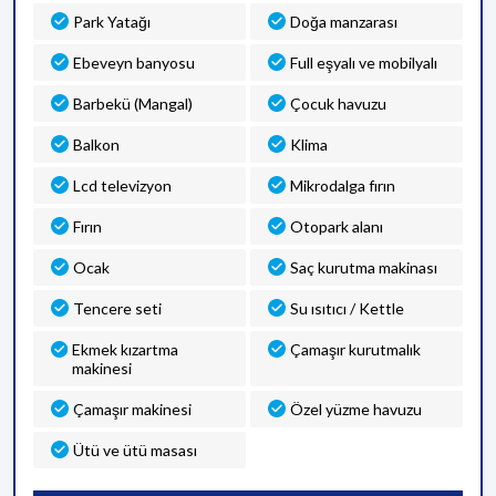
Park Yatağı
Doğa manzarası
Ebeveyn banyosu
Full eşyalı ve mobilyalı
Barbekü (Mangal)
Çocuk havuzu
Balkon
Klima
Lcd televizyon
Mikrodalga fırın
Fırın
Otopark alanı
Ocak
Saç kurutma makinası
Tencere seti
Su ısıtıcı / Kettle
Ekmek kızartma
Çamaşır kurutmalık
makinesi
Çamaşır makinesi
Özel yüzme havuzu
Ütü ve ütü masası