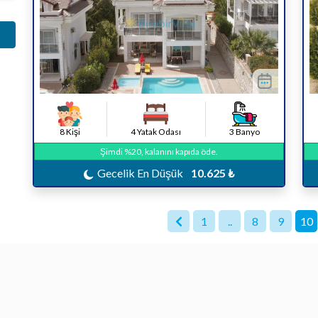
8 Kişi
4 Yatak Odası
3 Banyo
Şimdi %20, kalanını kapıda öde.
Gecelik En Düşük
10.625 ₺
1
..
8
9
10