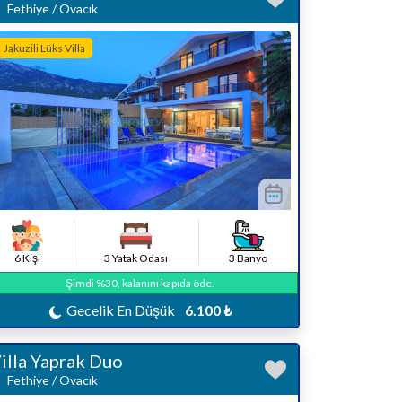
Fethiye / Ovacık
Jakuzili Lüks Villa
6 Kişi
3 Yatak Odası
3 Banyo
Şimdi %30, kalanını kapıda öde.
Gecelik En Düşük
6.100 ₺
illa Yaprak Duo
Fethiye / Ovacık