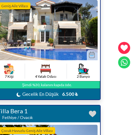
Geniş Aile Villası
7 Kişi
4 Yatak Odası
2 Banyo
Şimdi %30, kalanını kapıda öde.
Gecelik En Düşük
6.500 ₺
illa Bera 1
Fethiye / Ovacık
Çocuk Havuzlu Geniş Aile Villası