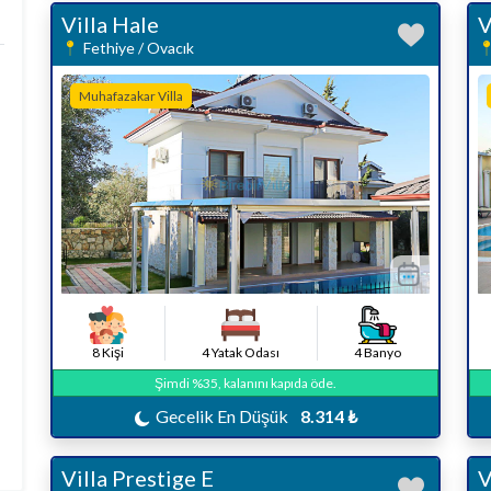
Villa Hale
V
Fethiye / Ovacık
Muhafazakar Villa
8 Kişi
4 Yatak Odası
4 Banyo
Şimdi %35, kalanını kapıda öde.
Gecelik En Düşük
8.314 ₺
Villa Prestige E
V