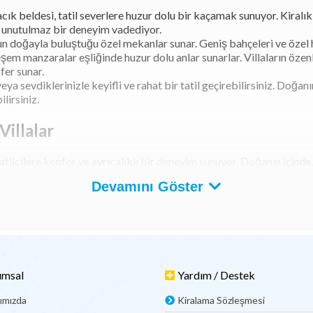
 beldesi, tatil severlere huzur dolu bir kaçamak sunuyor. Kiralık 
e unutulmaz bir deneyim vadediyor.
un doğayla buluştuğu özel mekanlar sunar. Geniş bahçeleri ve özel h
em manzaralar eşliğinde huzur dolu anlar sunarlar. Villaların özenl
fer sunar.
 veya sevdiklerinizle keyifli ve rahat bir tatil geçirebilirsiniz. Doğa
lirsiniz.
Villalar
tatilcilere konfor ve ayrıcalıklı bir deneyim sunuyor. Doğanın içinde
ları ve özel dış alanlarıyla göz kamaştırıyor. Her biri özenle tasarl
Devamını Göster
arken aynı zamanda unutulmaz bir tatil deneyimi yaşatıyor.
ları, geniş teraslar ve muhteşem doğa manzaralarıyla tatilcileri ken
açık havada keyifli bir akşam yemeği organize etmek gibi pek çok ol
de konuklar ihtiyaç duydukları her şeye kolayca erişebilirken, aynı
llalar, tatilcilere konforlu ve unutulmaz bir tatil deneyimi sunmak i
lık Villa Seçenekleri
umsal
Yardım / Destek
ımızda
Kiralama Sözleşmesi
çenekleri, tatilcilerin konforlu ve keyifli bir tatil geçirmeleri için 