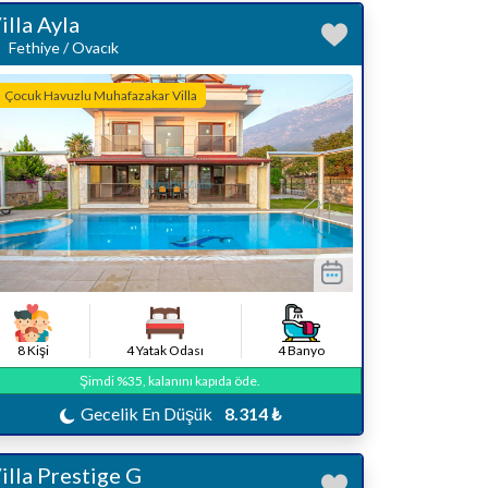
illa Ayla
Fethiye / Ovacık
Çocuk Havuzlu Muhafazakar Villa
8 Kişi
4 Yatak Odası
4 Banyo
Şimdi %35, kalanını kapıda öde.
Gecelik En Düşük
8.314 ₺
illa Prestige G