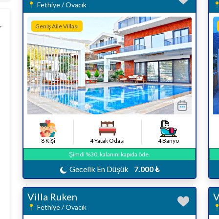
Fethiye / Ovacık
Geniş Aile Villası
8 Kişi
4 Yatak Odası
4 Banyo
Şimdi %30, kalanını kapıda öde.
Gecelik En Düşük
7.000 ₺
Villa Ruken
V
Fethiye / Ovacık