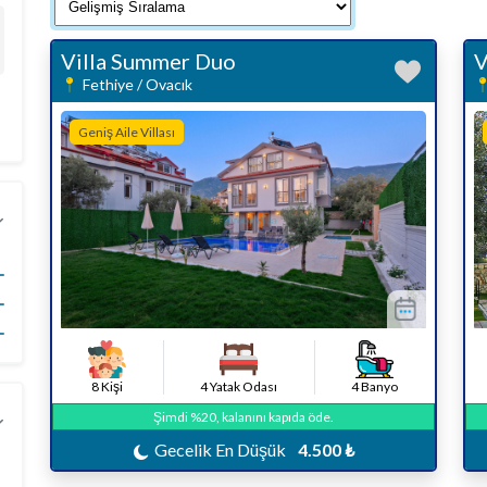
Villa Summer Duo
V
Fethiye / Ovacık
Geniş Aile Villası
8 Kişi
4 Yatak Odası
4 Banyo
Şimdi %20, kalanını kapıda öde.
Gecelik En Düşük
4.500 ₺