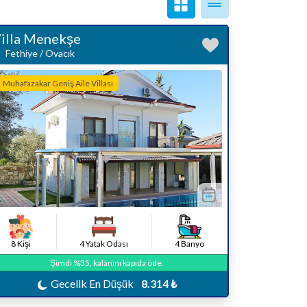
illa Menekşe
Fethiye / Ovacık
Muhafazakar Geniş Aile Villası
8 Kişi
4 Yatak Odası
4 Banyo
Şimdi %35, kalanını kapıda öde.
Gecelik En Düşük
8.314 ₺