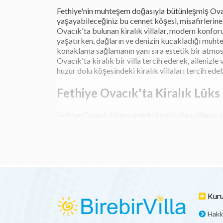
Fethiye'nin muhteşem doğasıyla bütünleşmiş Ovacık
yaşayabileceğiniz bu cennet köşesi, misafirlerin
Ovacık'ta bulunan kiralık villalar, modern konfor
yaşatırken, dağların ve denizin kucakladığı muhteş
konaklama sağlamanın yanı sıra estetik bir atmos
Ovacık'ta kiralık bir villa tercih ederek, ailenizle
huzur dolu köşesindeki kiralık villaları tercih edebi
Fethiye Ovacık'ta Kiralık Lüks 
Fethiye Ovacık bölgesindeki kiralık lüks villalar, 
villalar, lüks detaylarla donatılmış geniş iç mekan
misafirlerine evlerinin rahatlığını ve lüksünü sun
Ovacık'taki kiralık lüks villalar, özel yüzme havuz
havuzun keyfini çıkarmak veya ailenizle birlikte 
bulunan restoranlar, marketler ve plajlar sayesin
çıkarabilirler. Fethiye Ovacık'taki kiralık lüks vi
Fethiye Ovacık'ta Havuzlu Kira
Kur
Hakk
Fethiye Ovacık bölgesindeki havuzlu kiralık villa se