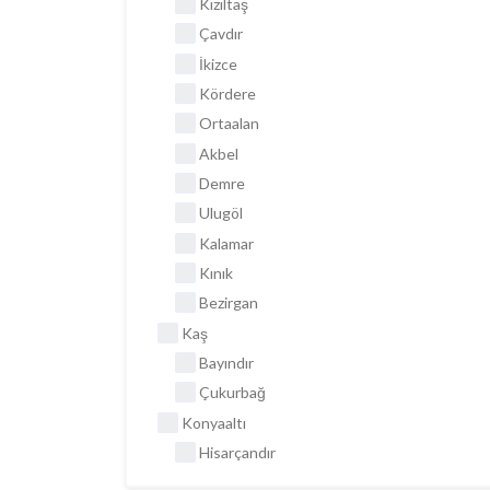
Kızıltaş
Çavdır
İkizce
Kördere
Ortaalan
Akbel
Demre
Ulugöl
Kalamar
Kınık
Bezirgan
Kaş
Bayındır
Çukurbağ
Konyaaltı
Hisarçandır