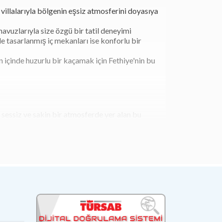
villalarıyla bölgenin eşsiz atmosferini doyasıya
avuzlarıyla size özgü bir tatil deneyimi
e tasarlanmış iç mekanları ise konforlu bir
nın içinde huzurlu bir kaçamak için Fethiye'nin bu
, sessiz ve sakin bir atmosferde yer alan bu
anmış ve zevkle döşenmiş olan bu villalar,
dine çekiyor. Güneşin batışını izlerken serin bir
anak sunuyorlar. Ayrıca, villaların yakınında
 zamanda Ovacık'ın eşsiz doğasının tadını
çin mükemmel bir seçenek olarak öne çıkıyor.
ideal bir tercih sunuyor. Bu villalar, özel yüzme