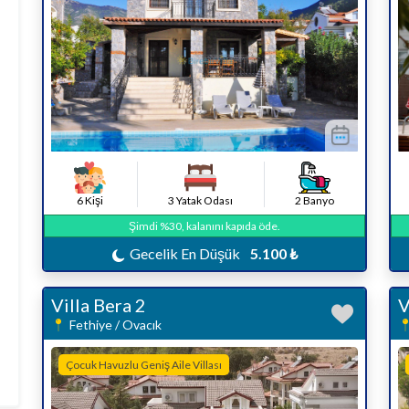
6 Kişi
3 Yatak Odası
2 Banyo
Şimdi %30, kalanını kapıda öde.
Gecelik En Düşük
5.100 ₺
Villa Bera 2
V
Fethiye / Ovacık
Çocuk Havuzlu Geniş Aile Villası