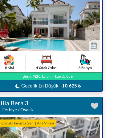
8 Kişi
4 Yatak Odası
3 Banyo
Şimdi %20, kalanını kapıda öde.
Gecelik En Düşük
10.625 ₺
illa Bera 3
Fethiye / Ovacık
Çocuk Havuzlu Geniş Aile Villası