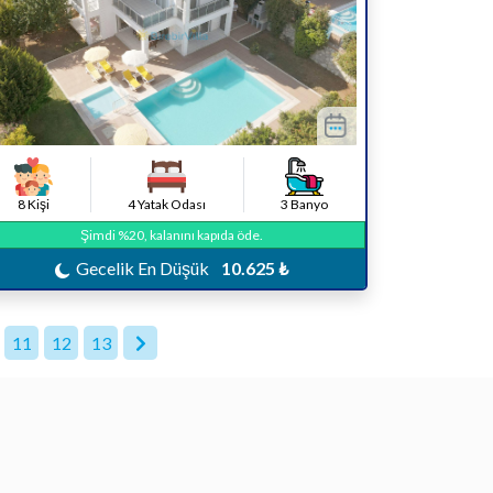
8 Kişi
4 Yatak Odası
3 Banyo
Şimdi %20, kalanını kapıda öde.
Gecelik En Düşük
10.625 ₺
11
12
13