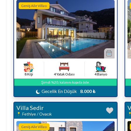
Geniş Aile Villası
8 Kişi
4 Yatak Odası
4 Banyo
Şimdi %20, kalanını kapıda öde.
Gecelik En Düşük
8.000 ₺
Villa Sedir
V
Fethiye / Ovacık
Geniş Aile Villası