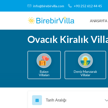
info@birebirvilla.com
+90 252 612 44 45
ANASAYFA
Ovacık Kiralık Vill
Balayı
Deniz Manzaralı
Villaları
Villalar
Tarih Aralığı