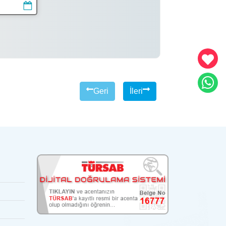
Geri
İleri