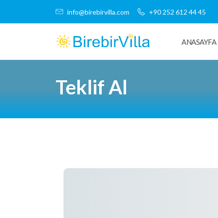
info@birebirvilla.com
+90 252 612 44 45
ANASAYFA
Teklif Al