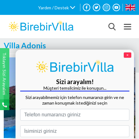
Yardım / Destek
Villa Adonis
Tıklayın Sizi Arayalım
×
Sizi arayalım!
Müşteri temsilcimiz ile konuşun...
Sizi arayabilmemiz için telefon numaranızı girin ve ne
zaman konuşmak istediğinizi seçin
Tüm Fotoğrafları Göster