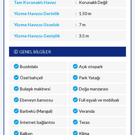
Tam Korunaklı Havuz
Korunaklı Değil
Yüzme Havuzu Derinlik
1.50 m
Yüzme Havuzu Uzunluk
7 m
Yüzme Havuzu Genişlik
3.5 m
GENEL BİLGİLER
Buzdolabı
Açık otopark
Özel bahçeli
Park Yatağı
Bulaşık makinesi
Doğa manzarası
Ebeveyn banyosu
Full eşyalı ve mobilyalı
Barbekü (Mangal)
Veranda
İnternet bağlantısı
Teras
Balkon
Klima