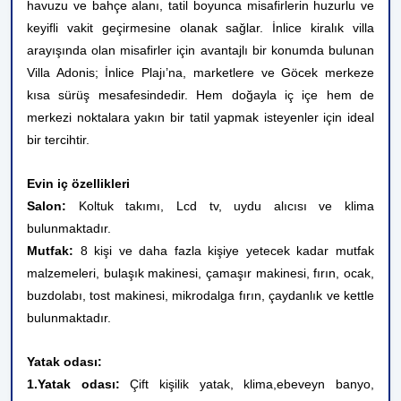
havuzu ve bahçe alanı, tatil boyunca misafirlerin huzurlu ve
keyifli vakit geçirmesine olanak sağlar. İnlice kiralık villa
arayışında olan misafirler için avantajlı bir konumda bulunan
Villa Adonis; İnlice Plajı’na, marketlere ve Göcek merkeze
kısa sürüş mesafesindedir. Hem doğayla iç içe hem de
merkezi noktalara yakın bir tatil yapmak isteyenler için ideal
bir tercihtir.
Evin iç özellikleri
Salon:
Koltuk takımı, Lcd tv, uydu alıcısı ve klima
bulunmaktadır.
Mutfak:
8 kişi ve daha fazla kişiye yetecek kadar mutfak
malzemeleri, bulaşık makinesi, çamaşır makinesi, fırın, ocak,
buzdolabı, tost makinesi, mikrodalga fırın, çaydanlık ve kettle
bulunmaktadır.
Yatak odası:
1.Yatak odası:
Çift kişilik yatak, klima,ebeveyn banyo,