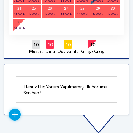
24
25
26
27
28
29
30
31
10
10
10
10
Müsait
Dolu
Opsiyonda
Giriş / Çıkış
Henüz Hiç Yorum Yapılmamış. İlk Yorumu
Sen Yap !