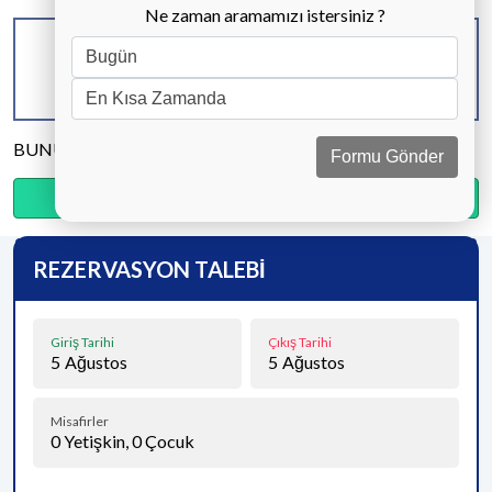
Ne zaman aramamızı istersiniz ?
KAPASİTE
BANYO & WC
YATAK ODASI
4 KİŞİ
2 ADET
2 ADET
BUNU PAYLAŞ
Formu Gönder
Ödemenin %20’sini şimdi, kalanını kapıda öde.
REZERVASYON TALEBİ
Giriş Tarihi
Çıkış Tarihi
5
Ağustos
5
Ağustos
Misafirler
0
Yetişkin,
0
Çocuk