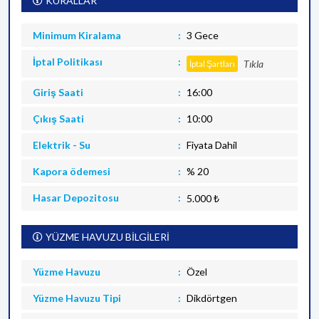
KURALLAR
Minimum Kiralama
3 Gece
İptal Politikası
Tıkla
İptal Şartları
Giriş Saati
16:00
Çıkış Saati
10:00
Elektrik - Su
Fiyata Dahil
Kapora ödemesi
% 20
Hasar Depozitosu
5.000 ₺
YÜZME HAVUZU BİLGİLERİ
Yüzme Havuzu
Özel
Yüzme Havuzu Tipi
Dikdörtgen