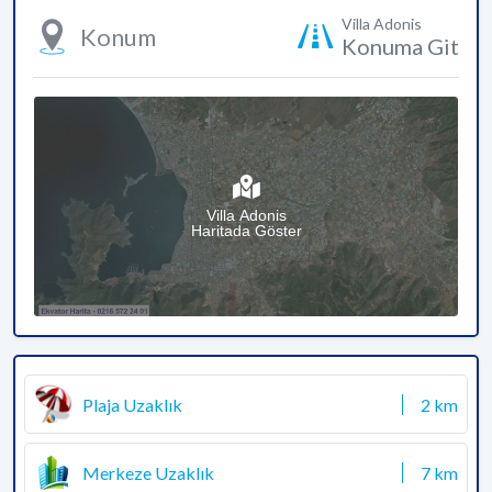
Villa Adonis
Konum
Konuma Git
Villa Adonis
Haritada Göster
Plaja Uzaklık
2 km
Merkeze Uzaklık
7 km