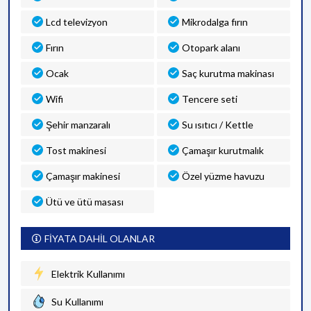
Lcd televizyon
Mikrodalga fırın
Fırın
Otopark alanı
Ocak
Saç kurutma makinası
Wifi
Tencere seti
Şehir manzaralı
Su ısıtıcı / Kettle
Tost makinesi
Çamaşır kurutmalık
Çamaşır makinesi
Özel yüzme havuzu
Ütü ve ütü masası
FİYATA DAHİL OLANLAR
Elektrik Kullanımı
Su Kullanımı