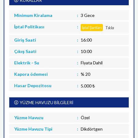
KURALLAR
Minimum Kiralama
3 Gece
İptal Politikası
Tıkla
İptal Şartları
Giriş Saati
16:00
Çıkış Saati
10:00
Elektrik - Su
Fiyata Dahil
Kapora ödemesi
% 20
Hasar Depozitosu
5.000 ₺
YÜZME HAVUZU BİLGİLERİ
Yüzme Havuzu
Özel
Yüzme Havuzu Tipi
Dikdörtgen