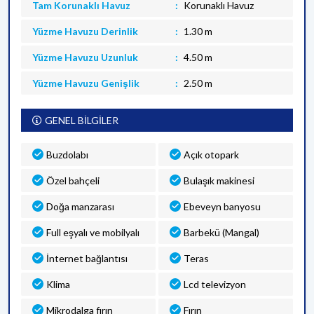
Tam Korunaklı Havuz
Korunaklı Havuz
Yüzme Havuzu Derinlik
1.30 m
Yüzme Havuzu Uzunluk
4.50 m
Yüzme Havuzu Genişlik
2.50 m
GENEL BİLGİLER
Buzdolabı
Açık otopark
Özel bahçeli
Bulaşık makinesi
Doğa manzarası
Ebeveyn banyosu
Full eşyalı ve mobilyalı
Barbekü (Mangal)
İnternet bağlantısı
Teras
Klima
Lcd televizyon
Mikrodalga fırın
Fırın