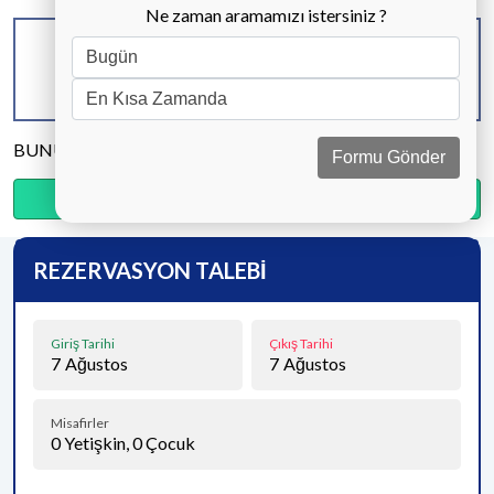
Ne zaman aramamızı istersiniz ?
KAPASİTE
BANYO & WC
YATAK ODASI
4 KİŞİ
2 ADET
2 ADET
BUNU PAYLAŞ
Formu Gönder
Ödemenin %20’sini şimdi, kalanını kapıda öde.
REZERVASYON TALEBİ
Giriş Tarihi
Çıkış Tarihi
7
Ağustos
7
Ağustos
Misafirler
0
Yetişkin,
0
Çocuk