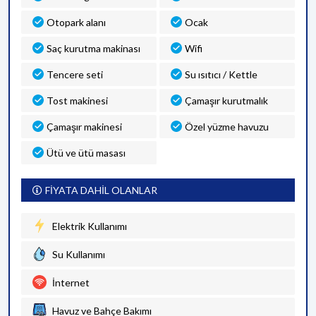
Otopark alanı
Ocak
Saç kurutma makinası
Wifi
Tencere seti
Su ısıtıcı / Kettle
Tost makinesi
Çamaşır kurutmalık
Çamaşır makinesi
Özel yüzme havuzu
Ütü ve ütü masası
FİYATA DAHİL OLANLAR
Elektrik Kullanımı
Su Kullanımı
İnternet
Havuz ve Bahçe Bakımı