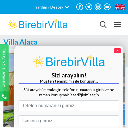
Yardım / Destek
Villa Alaca
Tıklayın Sizi Arayalım
×
Sizi arayalım!
Müşteri temsilcimiz ile konuşun...
Sizi arayabilmemiz için telefon numaranızı girin ve ne
zaman konuşmak istediğinizi seçin
Tüm Fotoğrafları Göster