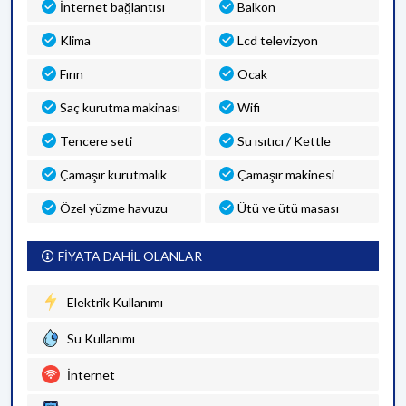
İnternet bağlantısı
Balkon
Klima
Lcd televizyon
Fırın
Ocak
Saç kurutma makinası
Wifi
Tencere seti
Su ısıtıcı / Kettle
Çamaşır kurutmalık
Çamaşır makinesi
Özel yüzme havuzu
Ütü ve ütü masası
FİYATA DAHİL OLANLAR
Elektrik Kullanımı
Su Kullanımı
İnternet