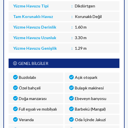
Yüzme Havuzu Tipi
Dikdörtgen
Tam Korunaklı Havuz
Korunaklı Değil
Yüzme Havuzu Derinlik
1.60 m
Yüzme Havuzu Uzunluk
3.30 m
Yüzme Havuzu Genişlik
1.29 m
GENEL BİLGİLER
Buzdolabı
Açık otopark
Özel bahçeli
Bulaşık makinesi
Doğa manzarası
Ebeveyn banyosu
Full eşyalı ve mobilyalı
Barbekü (Mangal)
Veranda
Oda İçinde Jakuzi