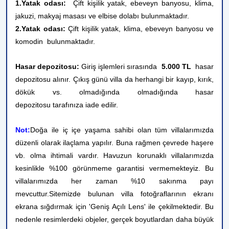
1.Yatak odası:
Çift kişilik yatak, ebeveyn banyosu, klima,
jakuzi, makyaj masası ve elbise dolabı bulunmaktadır.
2.Yatak odası:
Çift kişilik yatak, klima, ebeveyn banyosu ve
komodin
bulunmaktadır.
Hasar depozitosu:
Giriş işlemleri sırasında
5.000 TL
hasar
depozitosu alınır. Çıkış günü villa da herhangi bir kayıp, kırık,
dökük vs. olmadığında
olmadığında hasar
depozitosu tarafınıza iade edilir.
Not:
Doğa ile iç içe yaşama sahibi olan tüm villalarımızda
düzenli olarak ilaçlama yapılır. Buna rağmen çevrede haşere
vb. olma ihtimali vardır. Havuzun korunaklı villalarımızda
kesinlikle %100 görünmeme garantisi vermemekteyiz. Bu
villalarımızda her zaman %10 sakınma payı
mevcuttur.
Sitemizde bulunan villa fotoğraflarının ekranı
ekrana sığdırmak için 'Geniş Açılı Lens' ile çekilmektedir. Bu
nedenle resimlerdeki objeler, gerçek boyutlardan daha büyük