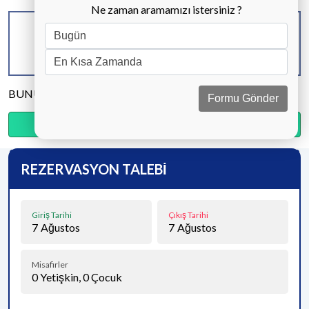
Ne zaman aramamızı istersiniz ?
KAPASİTE
BANYO & WC
YATAK ODASI
4 KİŞİ
2 ADET
2 ADET
BUNU PAYLAŞ
Formu Gönder
Ödemenin %20’sini şimdi, kalanını kapıda öde.
REZERVASYON TALEBİ
Giriş Tarihi
Çıkış Tarihi
7
Ağustos
7
Ağustos
Misafirler
0
Yetişkin,
0
Çocuk