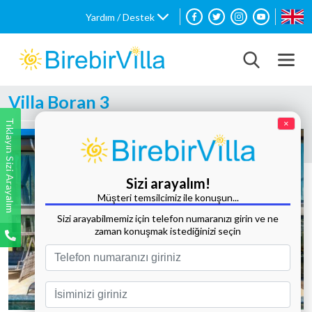
Yardım / Destek
Villa Boran 3
Tıklayın Sizi Arayalım
×
Sizi arayalım!
Müşteri temsilcimiz ile konuşun...
Sizi arayabilmemiz için telefon numaranızı girin ve ne
zaman konuşmak istediğinizi seçin
Tüm Fotoğrafları Göster