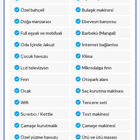
Özel bahçeli
Bulaşık makinesi
Doğa manzarası
Ebeveyn banyosu
Full eşyalı ve mobilyalı
Barbekü (Mangal)
Oda İçinde Jakuzi
İnternet bağlantısı
Çocuk havuzu
Klima
Lcd televizyon
Mikrodalga fırın
Fırın
Otopark alanı
Ocak
Saç kurutma makinası
Wifi
Tencere seti
Su ısıtıcı / Kettle
Tost makinesi
Çamaşır kurutmalık
Çamaşır makinesi
Özel yüzme havuzu
Ütü ve ütü masası