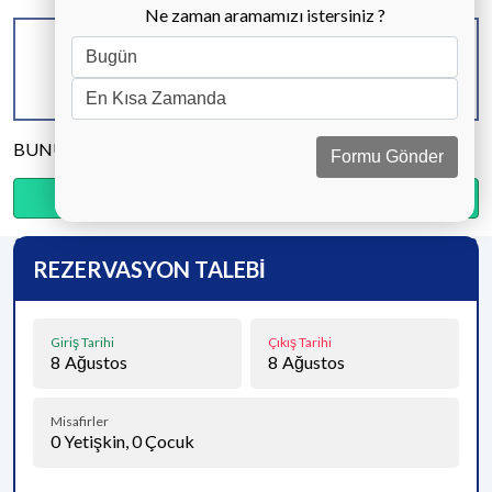
Ne zaman aramamızı istersiniz ?
KAPASİTE
BANYO & WC
YATAK ODASI
4 KİŞİ
2 ADET
2 ADET
BUNU PAYLAŞ
Formu Gönder
Ödemenin %20’sini şimdi, kalanını kapıda öde.
REZERVASYON TALEBİ
Giriş Tarihi
Çıkış Tarihi
8
Ağustos
8
Ağustos
Misafirler
0
Yetişkin,
0
Çocuk