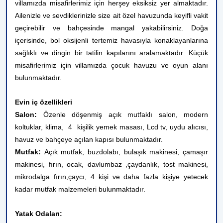
villamızda misafirlerimiz için herşey eksiksiz yer almaktadır.
Ailenizle ve sevdiklerinizle size ait özel havuzunda keyifli vakit
geçirebilir ve bahçesinde mangal yakabilirsiniz. Doğa
içerisinde, bol oksijenli tertemiz havasıyla konaklayanlarına
sağlıklı ve dingin bir tatilin kapılarını aralamaktadır. Küçük
misafirlerimiz için villamızda çocuk havuzu ve oyun alanı
bulunmaktadır.
Evin iç özellikleri
Salon:
Özenle döşenmiş açık mutfaklı salon, modern
koltuklar, klima, 4 kişilik yemek masası, Lcd tv, uydu alıcısı,
havuz ve bahçeye açılan kapısı bulunmaktadır.
Mutfak:
Açık mutfak, buzdolabı, bulaşık makinesi, çamaşır
makinesi, fırın, ocak, davlumbaz ,çaydanlık, tost makinesi,
mikrodalga fırın,çaycı,
4 kişi ve daha fazla kişiye yetecek
kadar mutfak malzemeleri
bulunmaktadır.
Yatak Odaları: