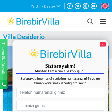
Yardım / Destek
Villa Desiderio
Tıklayın Sizi Arayalım
×
Sizi arayalım!
Müşteri temsilcimiz ile konuşun...
Sizi arayabilmemiz için telefon numaranızı girin ve ne
zaman konuşmak istediğinizi seçin
Tüm Fotoğrafları Göster