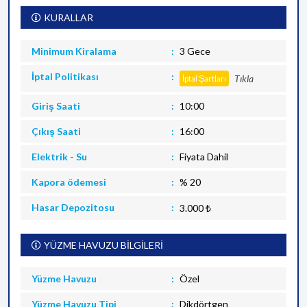
KURALLAR
Minimum Kiralama
3 Gece
İptal Politikası
Tıkla
İptal Şartları
Giriş Saati
10:00
Çıkış Saati
16:00
Elektrik - Su
Fiyata Dahil
Kapora ödemesi
% 20
Hasar Depozitosu
3.000 ₺
YÜZME HAVUZU BİLGİLERİ
Yüzme Havuzu
Özel
Yüzme Havuzu Tipi
Dikdörtgen