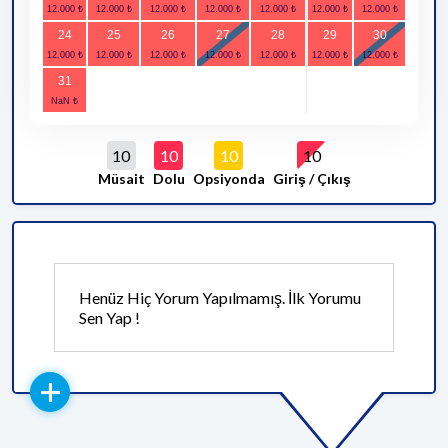
24
25
26
27
28
29
30
31
10
10
10
10
Müsait
Dolu
Opsiyonda
Giriş / Çıkış
Henüz Hiç Yorum Yapılmamış. İlk Yorumu
Sen Yap !