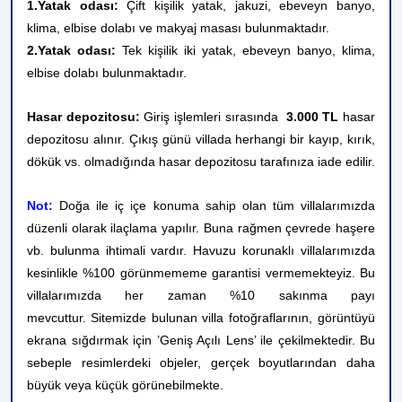
1.Yatak odası:
Çift kişilik yatak, jakuzi, ebeveyn banyo,
klima, elbise dolabı ve makyaj masası bulunmaktadır.
2.Yatak odası:
Tek kişilik iki yatak, ebeveyn banyo, klima,
elbise dolabı bulunmaktadır.
Hasar depozitosu:
Giriş işlemleri sırasında
3.000 TL
hasar
depozitosu alınır. Çıkış günü villada herhangi bir kayıp, kırık,
dökük vs. olmadığında hasar depozitosu tarafınıza iade edilir.
Not
:
Doğa ile iç içe konuma sahip olan tüm villalarımızda
düzenli olarak ilaçlama yapılır. Buna rağmen çevrede haşere
vb. bulunma ihtimali vardır. Havuzu korunaklı villalarımızda
kesinlikle %100 görünmememe garantisi vermemekteyiz. Bu
villalarımızda her zaman %10 sakınma payı
mevcuttur.
Sitemizde bulunan villa fotoğraflarının, görüntüyü
ekrana sığdırmak için ’Geniş Açılı Lens’ ile çekilmektedir. Bu
sebeple resimlerdeki objeler, gerçek boyutlarından daha
büyük veya küçük görünebilmekte.