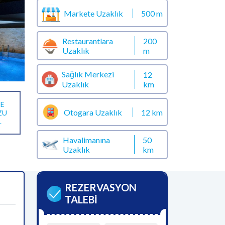
Markete Uzaklık
500 m
Restaurantlara
200
Uzaklık
m
Sağlık Merkezi
12
km
Uzaklık
E
Otogara Uzaklık
12 km
ZU
L
Havalimanına
50
Uzaklık
km
REZERVASYON
TALEBİ