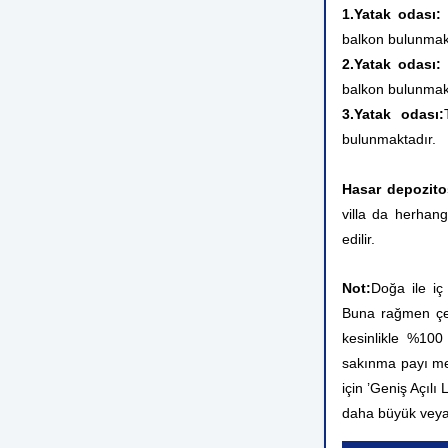
1.Yatak odası:
Ç
balkon bulunmak
2.Yatak odası:
Ç
balkon bulunmak
3.Yatak odası:
bulunmaktadır.
Hasar depozito
villa da herhang
edilir.
Not:
Doğa ile iç
Buna rağmen çev
kesinlikle %10
sakınma payı me
için ’Geniş Açılı
daha büyük veya