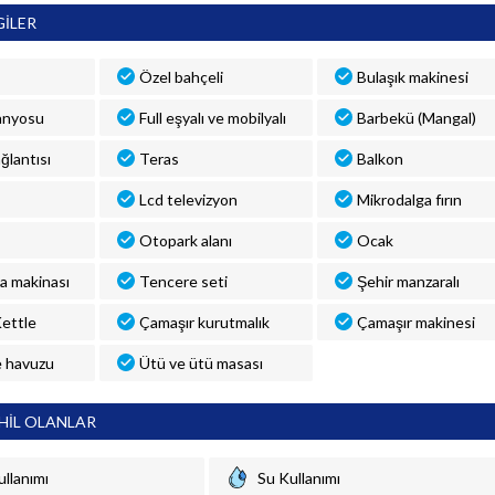
GİLER
Özel bahçeli
Bulaşık makinesi
anyosu
Full eşyalı ve mobilyalı
Barbekü (Mangal)
ğlantısı
Teras
Balkon
Lcd televizyon
Mikrodalga fırın
Otopark alanı
Ocak
a makinası
Tencere seti
Şehir manzaralı
 Kettle
Çamaşır kurutmalık
Çamaşır makinesi
 havuzu
Ütü ve ütü masası
HİL OLANLAR
ullanımı
Su Kullanımı