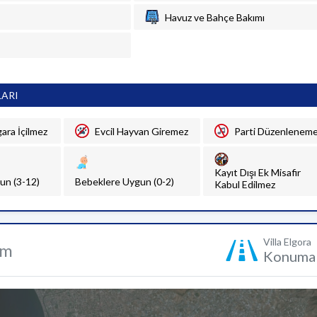
Havuz ve Bahçe Bakımı
LARI
gara İçilmez
Evcil Hayvan Giremez
Parti Düzenlenem
Kayıt Dışı Ek Misafir
un (3-12)
Bebeklere Uygun (0-2)
Kabul Edilmez
Villa Elgora
um
Konuma 