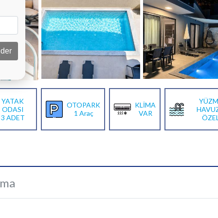
der
YATAK
YÜZM
OTOPARK
KLİMA
ODASI
HAVU
1 Araç
VAR
3 ADET
ÖZE
ama