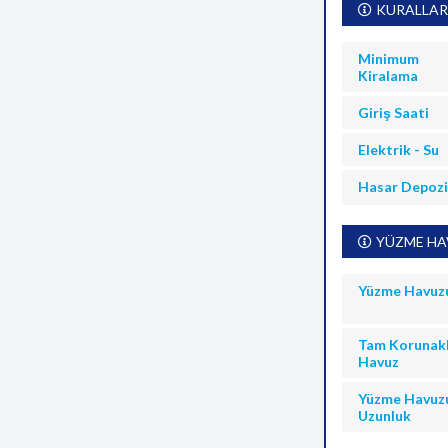
KURALLAR
Minimum
Kiralama
Giriş Saati
Elektrik - Su
Hasar Depoz
YÜZME HAV
Yüzme Havuz
Tam Korunakl
Havuz
Yüzme Havuz
Uzunluk