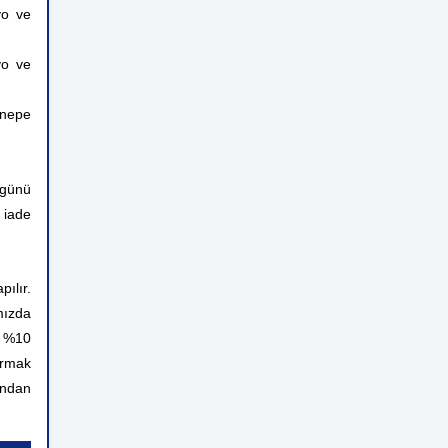
yo ve
yo ve
anepe
 günü
 iade
ılır.
mızda
n %10
ırmak
rından