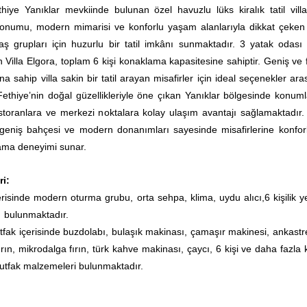
thiye Yanıklar mevkiinde bulunan özel havuzlu lüks kiralık tatil villas
konumu, modern mimarisi ve konforlu yaşam alanlarıyla dikkat çeken v
aş grupları için huzurlu bir tatil imkânı sunmaktadır. 3 yatak odası
Villa Elgora, toplam 6 kişi konaklama kapasitesine sahiptir. Geniş ve 
na sahip villa sakin bir tatil arayan misafirler için ideal seçenekler ar
Fethiye’nin doğal güzellikleriyle öne çıkan Yanıklar bölgesinde konum
 restoranlara ve merkezi noktalara kolay ulaşım avantajı sağlamaktadır.
eniş bahçesi ve modern donanımları sayesinde misafirlerine konfor
klama deneyimi sunar.
ri:
risinde modern oturma grubu, orta sehpa, klima, uydu alıcı,6 kişilik 
 bulunmaktadır.
tfak içerisinde buzdolabı, bulaşık makinası, çamaşır makinesi, ankastre
rın, mikrodalga fırın, türk kahve makinası, çaycı, 6 kişi ve daha fazla 
utfak malzemeleri bulunmaktadır.