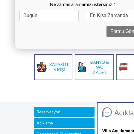
Ne zaman aramamızı istersiniz ?
Formu Gön
BANYO &
KAPASİTE
WC
6 KİŞİ
3 ADET
Açıkl
Rezervasyon
Açıklama
Villa Açıklaması
Depozito ve Ek Ücretler