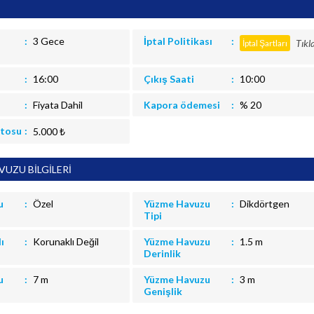
3 Gece
İptal Politikası
Tıkl
İptal Şartları
16:00
Çıkış Saati
10:00
Fiyata Dahil
Kapora ödemesi
% 20
itosu
5.000 ₺
UZU BİLGİLERİ
u
Özel
Yüzme Havuzu
Dikdörtgen
Tipi
ı
Korunaklı Değil
Yüzme Havuzu
1.5 m
Derinlik
u
7 m
Yüzme Havuzu
3 m
Genişlik