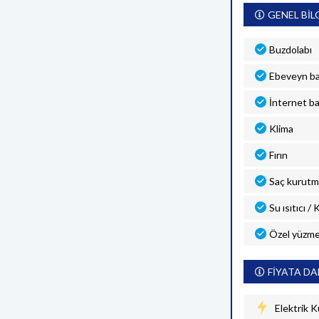
GENEL BİL
Buzdolabı
Ebeveyn b
İnternet ba
Klima
Fırın
Saç kurutm
Su ısıtıcı /
Özel yüzme
FİYATA DA
Elektrik K