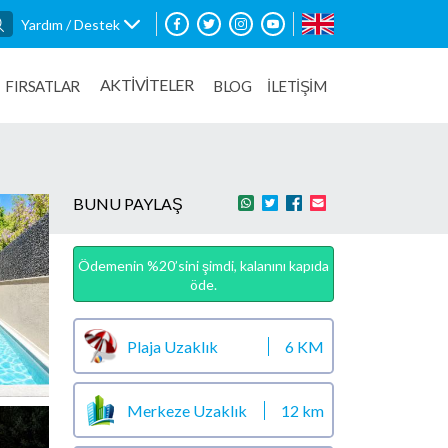
Yardım / Destek
AKTİVİTELER
FIRSATLAR
BLOG
İLETİŞİM
BUNU PAYLAŞ
Ödemenin %20’sini şimdi, kalanını kapıda
öde.
Plaja Uzaklık
6 KM
Merkeze Uzaklık
12 km