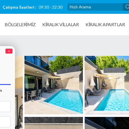
Çalışma Saatleri :
09:30 - 22:30
BÖLGELERİMİZ
KIRALIK VILLALAR
KİRALIK APARTLAR
×
an