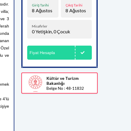
ıdır.
Giriş Tarihi
Çıkış Tarihi
8
Ağustos
8
Ağustos
illa;
 ve 3
ferah
Misafirler
0
Yetişkin,
0
Çocuk
asında
lanan
 Özel
Fiyat Hesapla
lu ve
Kültür ve Turizm
Bakanlığı
yemek
Belge No : 48-11832
 4’lü
kişiye