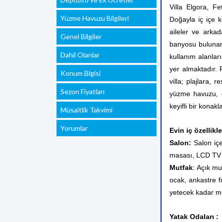
Villa Elgora, Fe
Yüzme Havuzu Bilgileri
Doğayla iç içe 
aileler ve arkad
Genel Bilgiler
banyosu bulunan 
Dahil Olanlar
kullanım alanları
yer almaktadır. 
Konum Blgisi
villa; plajlara,
Sezon Fiyatları
yüzme havuzu, g
keyifli bir kona
Müsaitlik Takvimi
Yorumlar
Evin iç özellikle
Salon:
Salon içe
masası, LCD TV
Mutfak
: Açık mu
ocak, ankastre fı
yetecek kadar m
Yatak Odaları :