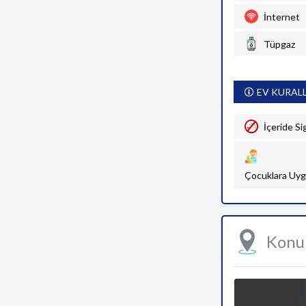
İnternet
Tüpgaz
EV KURAL
İçeride Si
Çocuklara Uyg
Kon