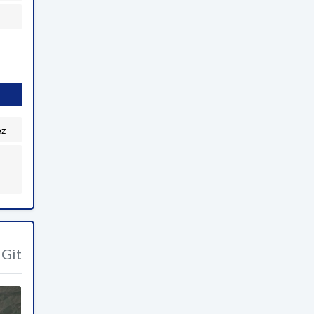
ez
Git