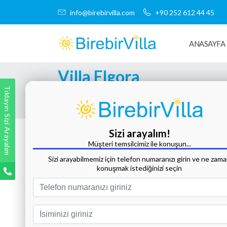
info@birebirvilla.com
+90 252 612 44 45
ANASAYFA
Villa Elgora
Tıklayın Sizi Arayalım
Tüm Fotoğrafları Göster
Sizi arayalım!
Müşteri temsilcimiz ile konuşun...
Sizi arayabilmemiz için telefon numaranızı girin ve ne zam
konuşmak istediğinizi seçin