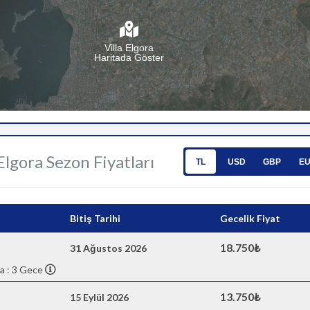
Villa Elgora
Haritada Göster
 Elgora Sezon Fiyatları
TL
USD
GBP
E
Bitiş Tarihi
Gecelik Fiyat
18.750₺
31 Ağustos 2026
a : 3 Gece
13.750₺
15 Eylül 2026