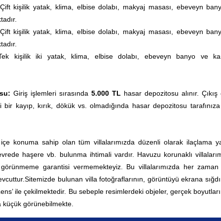
ift kişilik yatak, klima, elbise dolabı, makyaj masası, ebeveyn ban
tadır.
ift kişilik yatak, klima, elbise dolabı, makyaj masası, ebeveyn ban
tadır.
Tek kişilik iki yatak, klima, elbise dolabı, ebeveyn banyo ve k
su:
Giriş işlemleri sırasında
5.000 TL
hasar depozitosu alınır. Çıkış
i bir kayıp, kırık, dökük vs. olmadığında hasar depozitosu tarafınıza
 içe konuma sahip olan tüm villalarımızda düzenli olarak ilaçlama yap
rede haşere vb. bulunma ihtimali vardır. Havuzu korunaklı villaları
0 görünmeme garantisi vermemekteyiz. Bu villalarımızda her zama
vcuttur.
Sitemizde bulunan villa fotoğraflarının, görüntüyü ekrana sığd
 Lens’ ile çekilmektedir. Bu sebeple resimlerdeki objeler, gerçek boyutla
 küçük görünebilmekte.