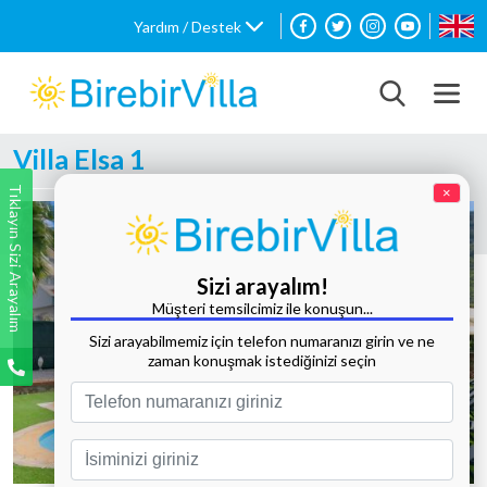
Yardım / Destek
Villa Elsa 1
Tıklayın Sizi Arayalım
×
Sizi arayalım!
Müşteri temsilcimiz ile konuşun...
Sizi arayabilmemiz için telefon numaranızı girin ve ne
zaman konuşmak istediğinizi seçin
Tüm Fotoğrafları Göster