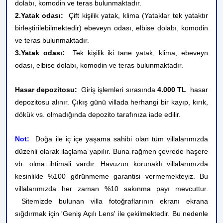
dolabı, komodin ve teras bulunmaktadır.
2.Yatak odası:
Çift kişilik yatak, klima (Yataklar tek yataktır
birleştirilebilmektedir) ebeveyn odası, elbise dolabı, komodin
ve teras bulunmaktadır.
3.Yatak odası:
Tek kişilik iki tane yatak, klima, ebeveyn
odası, elbise dolabı, komodin ve teras bulunmaktadır.
Hasar depozitosu:
Giriş işlemleri sırasında
4.000 TL
hasar
depozitosu alınır. Çıkış günü villada herhangi bir kayıp, kırık,
dökük vs. olmadığında depozito tarafınıza iade edilir.
Not:
Doğa ile iç içe yaşama sahibi olan tüm villalarımızda
düzenli olarak ilaçlama yapılır. Buna rağmen çevrede haşere
vb. olma ihtimali vardır. Havuzun korunaklı villalarımızda
kesinlikle %100 görünmeme garantisi vermemekteyiz. Bu
villalarımızda her zaman %10 sakınma payı mevcuttur.
Sitemizde bulunan villa fotoğraflarının ekranı ekrana
sığdırmak için 'Geniş Açılı Lens' ile çekilmektedir. Bu nedenle