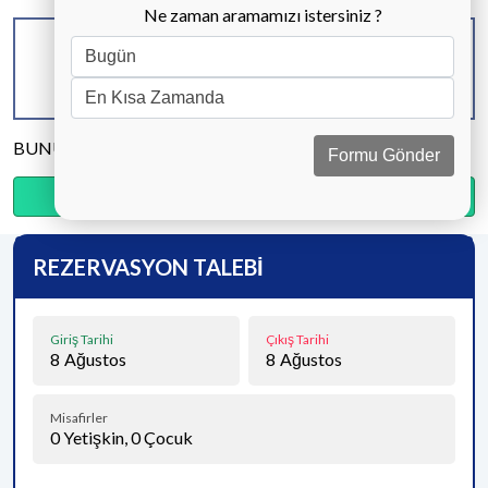
Ne zaman aramamızı istersiniz ?
KAPASİTE
BANYO & WC
YATAK ODASI
6 KİŞİ
3 ADET
3 ADET
BUNU PAYLAŞ
Formu Gönder
Ödemenin %20’sini şimdi, kalanını kapıda öde.
REZERVASYON TALEBİ
Giriş Tarihi
Çıkış Tarihi
8
Ağustos
8
Ağustos
Misafirler
0
Yetişkin,
0
Çocuk