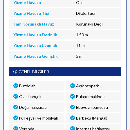
Yüzme Havuzu
Özel
Yüzme Havuzu Tipi
Dikdörtgen
Tam Korunaklı Havuz
Korunaklı Değil
Yüzme Havuzu Derinlik
1.50 m
Yüzme Havuzu Uzunluk
11 m
Yüzme Havuzu Genişlik
5 m
GENEL BİLGİLER
Buzdolabı
Açık otopark
Özel bahçeli
Bulaşık makinesi
Doğa manzarası
Ebeveyn banyosu
Full eşyalı ve mobilyalı
Barbekü (Mangal)
Veranda
İnternet bağlantısı