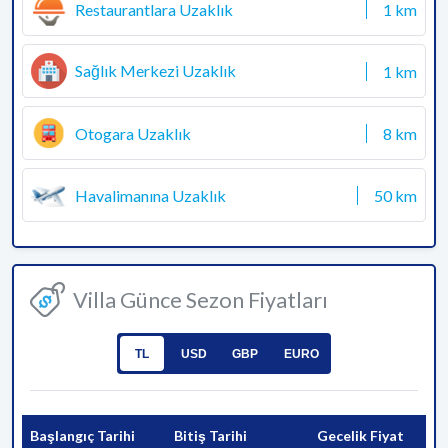
Restaurantlara Uzaklık
1 km
Sağlık Merkezi Uzaklık
1 km
Otogara Uzaklık
8 km
Havalimanına Uzaklık
50 km
Villa Günce Sezon Fiyatları
TL
USD
GBP
EURO
Başlangıç Tarihi
Bitiş Tarihi
Gecelik Fiyat