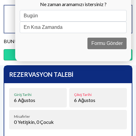
Ne zaman aramamızı istersiniz ?
KAPASİTE
BANYO & WC
YATAK ODASI
6 KİŞİ
3 ADET
3 ADET
BUNU PAYLAŞ
Formu Gönder
Ödemenin %20’sini şimdi, kalanını kapıda öde.
REZERVASYON TALEBİ
Giriş Tarihi
Çıkış Tarihi
6
Ağustos
6
Ağustos
Misafirler
0
Yetişkin,
0
Çocuk