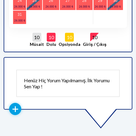
24
25
26
27
28
29
30
31
10
10
10
10
Müsait
Dolu
Opsiyonda
Giriş / Çıkış
Henüz Hiç Yorum Yapılmamış. İlk Yorumu
Sen Yap !