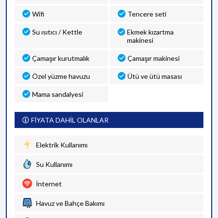
Wifi
Tencere seti
Su ısıtıcı / Kettle
Ekmek kızartma
makinesi
Çamaşır kurutmalık
Çamaşır makinesi
Özel yüzme havuzu
Ütü ve ütü masası
Mama sandalyesi
FİYATA DAHİL OLANLAR
Elektrik Kullanımı
Su Kullanımı
İnternet
Havuz ve Bahçe Bakımı