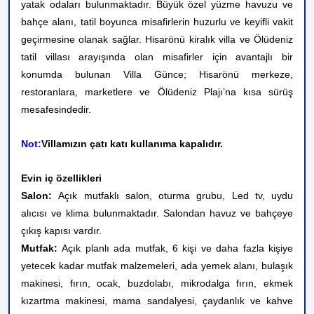
yatak odaları bulunmaktadır. Büyük özel yüzme havuzu ve
bahçe alanı, tatil boyunca misafirlerin huzurlu ve keyifli vakit
geçirmesine olanak sağlar. Hisarönü kiralık villa ve Ölüdeniz
tatil villası arayışında olan misafirler için avantajlı bir
konumda bulunan Villa Günce; Hisarönü merkeze,
restoranlara, marketlere ve Ölüdeniz Plajı’na kısa sürüş
mesafesindedir.
Not:
Villamızın çatı katı kullanıma kapalıdır.
Evin iç özellikleri
Salon:
Açık mutfaklı salon, oturma grubu, Led tv, uydu
alıcısı ve klima bulunmaktadır. Salondan havuz ve bahçeye
çıkış kapısı vardır.
Mutfak:
Açık planlı ada mutfak, 6 kişi ve daha fazla kişiye
yetecek kadar mutfak malzemeleri, ada yemek alanı, bulaşık
makinesi, fırın, ocak, buzdolabı, mikrodalga fırın, ekmek
kızartma makinesi, mama sandalyesi, çaydanlık ve kahve