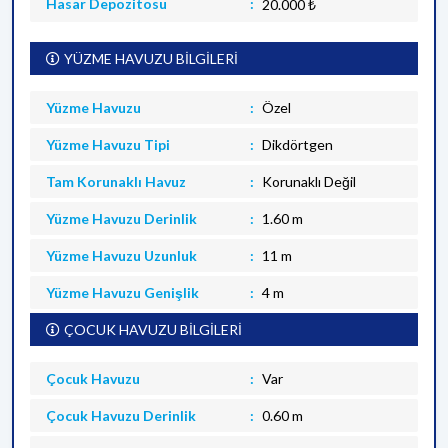
Hasar Depozitosu
20.000 ₺
YÜZME HAVUZU BİLGİLERİ
Yüzme Havuzu
Özel
Yüzme Havuzu Tipi
Dikdörtgen
Tam Korunaklı Havuz
Korunaklı Değil
Yüzme Havuzu Derinlik
1.60 m
Yüzme Havuzu Uzunluk
11 m
Yüzme Havuzu Genişlik
4 m
ÇOCUK HAVUZU BİLGİLERİ
Çocuk Havuzu
Var
Çocuk Havuzu Derinlik
0.60 m