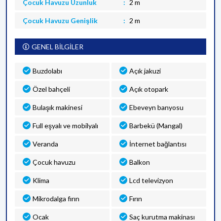
Çocuk Havuzu Uzunluk
2 m
Çocuk Havuzu Genişlik
2 m
GENEL BİLGİLER
Buzdolabı
Açık jakuzi
Özel bahçeli
Açık otopark
Bulaşık makinesi
Ebeveyn banyosu
Full eşyalı ve mobilyalı
Barbekü (Mangal)
Veranda
İnternet bağlantısı
Çocuk havuzu
Balkon
Klima
Lcd televizyon
Mikrodalga fırın
Fırın
Ocak
Saç kurutma makinası