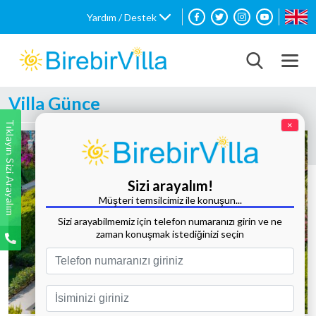
Yardım / Destek
Villa Günce
Tıklayın Sizi Arayalım
×
Sizi arayalım!
Müşteri temsilcimiz ile konuşun...
Sizi arayabilmemiz için telefon numaranızı girin ve ne
zaman konuşmak istediğinizi seçin
Tüm Fotoğrafları Göster